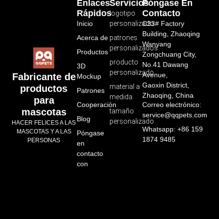
Enlaces
Servicios
Póngase En
Rápidos
Contacto
logotipo
Inicio
personalizado
C33# Factory
Building, Zhaoqing
Acerca de
patrones
Wanyang
personalizados
Productos
Zongchuang City,
producto
No.41 Dawang
3D
personalizado
Avenue,
Fabricante de
Mockup
Gaoxin District,
material a
productos
Patrones
Zhaoqing, China
medida
para
Cooperación
Correo electrónico:
mascotas
tamaño
service@qqpets.com
Blog
personalizado
HACER FELICES A LAS
Whatsapp: +86 159
MASCOTAS Y A LAS
Póngase
1874 9485
PERSONAS
en
contacto
con