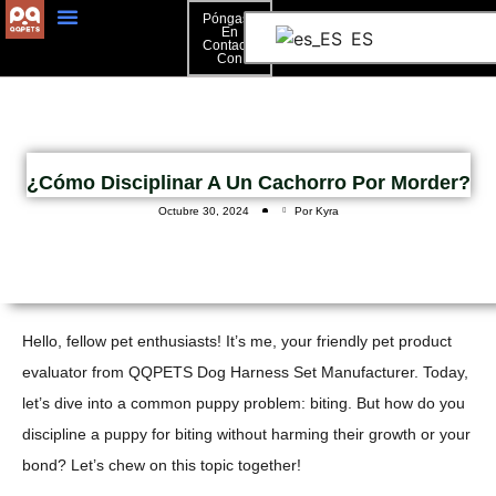
Póngase
En
ES
Contacto
Póngase En Contacto Con
Con
¿Cómo Disciplinar A Un Cachorro Por Morder?
Octubre 30, 2024
Por Kyra
Hello, fellow pet enthusiasts! It’s me, your friendly pet product
evaluator from QQPETS Dog Harness Set Manufacturer. Today,
let’s dive into a common puppy problem: biting. But how do you
discipline a puppy for biting without harming their growth or your
bond? Let’s chew on this topic together!