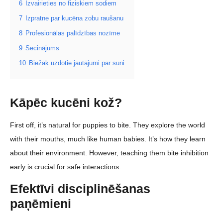
6
Izvairieties no fiziskiem sodiem
7
Izpratne par kucēna zobu raušanu
8
Profesionālas palīdzības nozīme
9
Secinājums
10
Biežāk uzdotie jautājumi par suni
Kāpēc kucēni kož?
First off, it’s natural for puppies to bite. They explore the world
with their mouths, much like human babies. It’s how they learn
about their environment. However, teaching them bite inhibition
early is crucial for safe interactions.
Efektīvi disciplinēšanas
paņēmieni