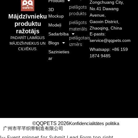
Produkti
Zongchuang City,
pielāgots
No.41 Dawang
3D
produkts
Avenue,
Mājdzīvnieku
Mockup
Gaoxin District,
pielāgots
produktu
Modeļi
Zhaoqing, China
materiāls
ražotājs
Sadarbība
E-pasts:
pielāgotais
PADARĪT LAIMĪGUS
service@qqpets.com
Blogs
MĀJDZĪVNIEKUS UN
izmērs
CILVĒKUS.
Whatsapp: +86 159
Sazinieties
1874 9485
ar
©QQPETS 2026
Konfidencialitātes politika
广州市芊芊织带制造有限公司
!-- Event snippet for Submit Lead Form top right