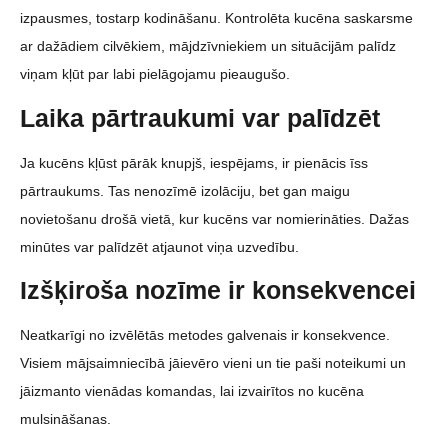
izpausmes, tostarp kodināšanu. Kontrolēta kucēna saskarsme
ar dažādiem cilvēkiem, mājdzīvniekiem un situācijām palīdz
viņam kļūt par labi pielāgojamu pieaugušo.
Laika pārtraukumi var palīdzēt
Ja kucēns kļūst pārāk knupjš, iespējams, ir pienācis īss
pārtraukums. Tas nenozīmē izolāciju, bet gan maigu
novietošanu drošā vietā, kur kucēns var nomierināties. Dažas
minūtes var palīdzēt atjaunot viņa uzvedību.
Izšķiroša nozīme ir konsekvencei
Neatkarīgi no izvēlētās metodes galvenais ir konsekvence.
Visiem mājsaimniecībā jāievēro vieni un tie paši noteikumi un
jāizmanto vienādas komandas, lai izvairītos no kucēna
mulsināšanas.