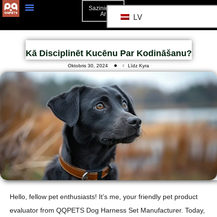
Sazinieties
Ar
LV
3D Mockup
Sazinieties Ar
Kā Disciplinēt Kucēnu Par Kodināšanu?
Oktobris 30, 2024
Līdz Kyra
Hello, fellow pet enthusiasts! It’s me, your friendly pet product
evaluator from QQPETS Dog Harness Set Manufacturer. Today,