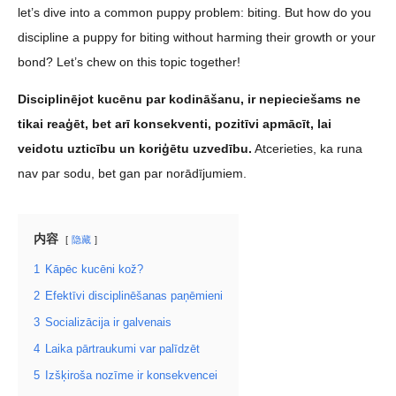
let’s dive into a common puppy problem: biting. But how do you
discipline a puppy for biting without harming their growth or your
bond? Let’s chew on this topic together!
Disciplinējot kucēnu par kodināšanu, ir nepieciešams ne
tikai reaģēt, bet arī konsekventi, pozitīvi apmācīt, lai
veidotu uzticību un koriģētu uzvedību.
Atcerieties, ka runa
nav par sodu, bet gan par norādījumiem.
内容
隐藏
1
Kāpēc kucēni kož?
2
Efektīvi disciplinēšanas paņēmieni
3
Socializācija ir galvenais
4
Laika pārtraukumi var palīdzēt
5
Izšķiroša nozīme ir konsekvencei