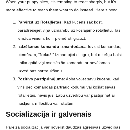
When your puppy bites, it’s tempting to react sharply, but it’s
more effective to teach them what to do instead. Here’s how:
Pārvirzīt uz Rotaļlietas
: Kad kucēns sāk kost,
pāradresējiet viņa uzmanību uz košļājamo rotaļlietu. Tas
iemāca viņiem, ko ir piemēroti grauzt.
Izdzēšanas komandu izmantošana
: Ieviest komandas,
piemēram, "Nekož!" Izmantojiet stingru, bet mierīgu balsi.
Laika gaitā viņi asociēs šo komandu ar nevēlamas
uzvedības pārtraukšanu.
Pozitīvs pastiprinājums
: Apbalvojiet savu kucēnu, kad
viņš pēc komandas pārtrauc kodumu vai košļāt savas
rotaļlietas, nevis jūs. Labu uzvedību var pastiprināt ar
našķiem, mīlestību vai rotaļām.
Socializācija ir galvenais
Pareiza socializācija var novērst daudzas agresīvas uzvedības