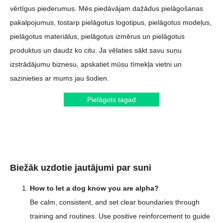
vērtīgus piederumus. Mēs piedāvājam dažādus pielāgošanas
pakalpojumus, tostarp pielāgotus logotipus, pielāgotus modeļus,
pielāgotus materiālus, pielāgotus izmērus un pielāgotus
produktus un daudz ko citu. Ja vēlaties sākt savu suņu
izstrādājumu biznesu, apskatiet mūsu tīmekļa vietni un
sazinieties ar mums jau šodien.
Pielāgots tagad
Biežāk uzdotie jautājumi par suni
How to let a dog know you are alpha?
Be calm, consistent, and set clear boundaries through
training and routines. Use positive reinforcement to guide