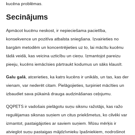
kucēna problēmas.
Secinājums
Apmācot kucēnu neskost, ir nepieciešama pacietība,
konsekvence un pozitīva atbalsta sniegšana. Izvairieties no
bargām metodēm un koncentrējieties uz to, lai mācītu kucēnu
tādā veidā, kas veicina uzticību un cieņu. Izmantojot pareizu
pieeju, kucēns iemācīsies pārtraukt kodumus un sāks klausīt.
Galu galā
, atcerieties, ka katrs kucēns ir unikāls, un tas, kas der
vienam, var nederēt citam. Pielāgojieties, turpiniet mācīties un
izbaudiet sava pūkainā drauga audzināšanas ceļojumu.
QQPETS ir vadošais pielāgotu suņu siksnu ražotājs, kas ražo
regulējamas siksnas suņiem un citus priekšmetus, ko cilvēki var
izmantot, pastaigājoties ar saviem suņiem. Mūsu mērķis ir
atvieglot suņu pastaigas mājdzīvnieku īpašniekiem, nodrošinot