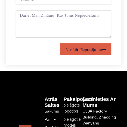
Nosūtīt Pieprasījumu
Ātrās
Pakalpojumi
Sazinieties Ar
Saites
Mums
pielāgots
Sākums
logotips
C33# Factory
Building, Zhaoqing
Par
pielāgotie
Wanyang
modeļi