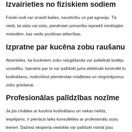
Izvairieties no fiziskiem sodiem
Fiziski sodi var izraisīt bailes, neuzticību un pat agresiju. Tā
vietā, lai sistu vai sistu, pievērsiet uzmanību iepriekš minētajām
metodēm, kas veido pozitīvas attiecības.
Izpratne par kucēna zobu raušanu
Atcerieties, ka kucēniem zobu raizgāšanās var palielināt kodēju
uzvedību. Izpratne par to var palīdzēt jums efektīvāk kontrolēt to
kodināšanu, nodrošinot piemērotas rotaļlietas un vingrinājumus
zobu griešanai.
Profesionālas palīdzības nozīme
Ja jūs cīnāties ar kucēna kodināšanu un nekas nelīdz,
iespējams, ir pienācis laiks konsultēties ar profesionālu suņu
treneri. Dažreiz eksperta viedoklis var palīdzēt risināt jūsu