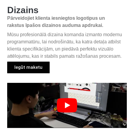
Dizains
Pārveidojiet klienta iesniegtos logotipus un
rakstus īpašos dizainos auduma apdrukai.
Mūsu profesionālā dizaina komanda izmanto modernu
programmatūru, lai nodrošinātu, ka katra detaļa atbilst
klienta specifikācijām, un piedāvā perfektu vizuālo
attēlojumu, kas ir stabils pamats ražošanas procesam.
Iegūt maketu