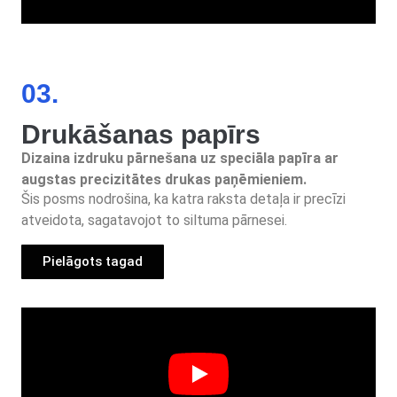
03.
Drukāšanas papīrs
Dizaina izdruku pārnešana uz speciāla papīra ar
augstas precizitātes drukas paņēmieniem.
Šis posms nodrošina, ka katra raksta detaļa ir precīzi
atveidota, sagatavojot to siltuma pārnesei.
Pielāgots tagad