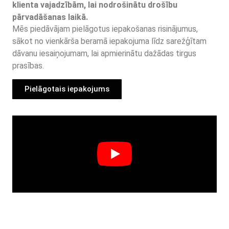
klienta vajadzībām, lai nodrošinātu drošību
pārvadāšanas laikā.
Mēs piedāvājam pielāgotus iepakošanas risinājumus,
sākot no vienkārša beramā iepakojuma līdz sarežģītam
dāvanu iesaiņojumam, lai apmierinātu dažādas tirgus
prasības.
Pielāgotais iepakojums