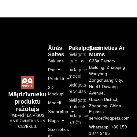
Ātrās
Pakalpojumi
Sazinieties Ar
Saites
Mums
pielāgots
Sākums
logotips
C33# Factory
Building, Zhaoqing
Par
pielāgotie
Wanyang
modeļi
Produkti
Zongchuang City,
pielāgots
No.41 Dawang
3D
produkts
Avenue,
Mājdzīvnieku
Mockup
Gaoxin District,
pielāgots
produktu
Modeļi
Zhaoqing, China
materiāls
ražotājs
Sadarbība
E-pasts:
pielāgotais
PADARĪT LAIMĪGUS
service@qqpets.com
Blogs
MĀJDZĪVNIEKUS UN
izmērs
CILVĒKUS.
Whatsapp: +86 159
Sazinieties
1874 9485
ar