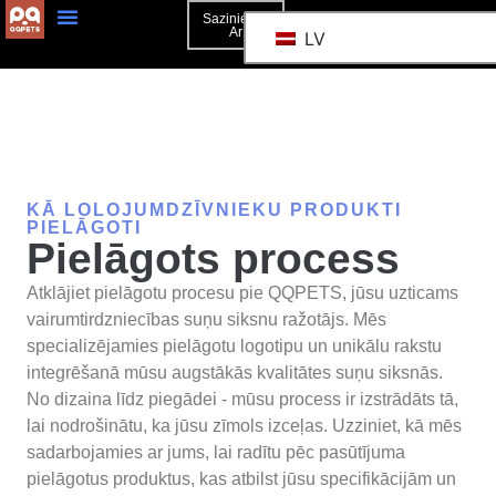
Sazinieties
Ar
LV
3D Mockup
Sazinieties Ar
KĀ LOLOJUMDZĪVNIEKU PRODUKTI
PIELĀGOTI
Pielāgots process
Atklājiet pielāgotu procesu pie QQPETS, jūsu uzticams
vairumtirdzniecības suņu siksnu ražotājs. Mēs
specializējamies pielāgotu logotipu un unikālu rakstu
integrēšanā mūsu augstākās kvalitātes suņu siksnās.
No dizaina līdz piegādei - mūsu process ir izstrādāts tā,
lai nodrošinātu, ka jūsu zīmols izceļas. Uzziniet, kā mēs
sadarbojamies ar jums, lai radītu pēc pasūtījuma
pielāgotus produktus, kas atbilst jūsu specifikācijām un