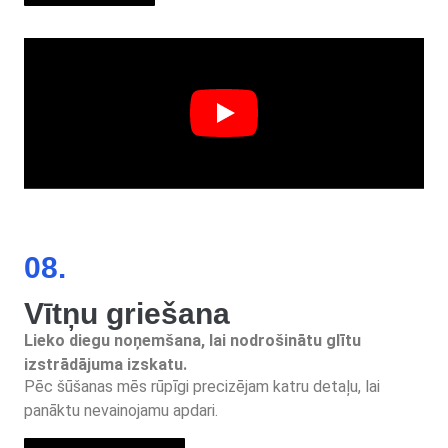
08.
Vītņu griešana
Lieko diegu noņemšana, lai nodrošinātu glītu
izstrādājuma izskatu.
Pēc šūšanas mēs rūpīgi precizējam katru detaļu, lai
panāktu nevainojamu apdari.