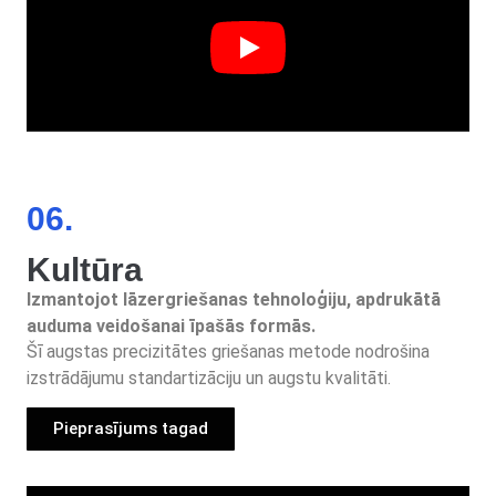
06.
Kultūra
Izmantojot lāzergriešanas tehnoloģiju, apdrukātā
auduma veidošanai īpašās formās.
Šī augstas precizitātes griešanas metode nodrošina
izstrādājumu standartizāciju un augstu kvalitāti.
Pieprasījums tagad