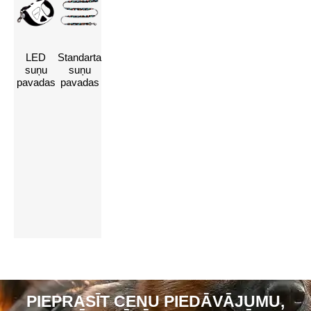
LED
Standarta
Sazinieties ar
suņu
suņu
pavadas
pavadas
mums, lai
pielāgotu jūsu
suņu pavadas
Noklikšķiniet šeit
PIEPRASĪT CENU PIEDĀVĀJUMU,