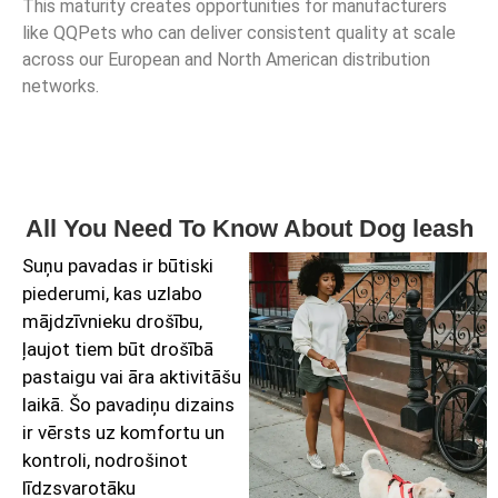
This maturity creates opportunities for manufacturers
like QQPets who can deliver consistent quality at scale
across our European and North American distribution
networks.
All You Need To Know About Dog leash
Suņu pavadas ir būtiski
piederumi, kas uzlabo
mājdzīvnieku drošību,
ļaujot tiem būt drošībā
pastaigu vai āra aktivitāšu
laikā. Šo pavadiņu dizains
ir vērsts uz komfortu un
kontroli, nodrošinot
līdzsvarotāku