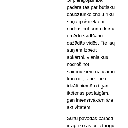
Šī pielāgojamība
padara tās par būtisku
daudzfunkcionālu rīku
suņu īpašniekiem,
nodrošinot suņu drošu
un ērtu vadīšanu
dažādās vidēs. Tie ļauj
suņiem izpētīt
apkārtni, vienlaikus
nodrošinot
saimniekiem uzticamu
kontroli, tāpēc tie ir
ideāli piemēroti gan
ikdienas pastaigām,
gan intensīvākām āra
aktivitātēm.
Suņu pavadas parasti
ir aprīkotas ar izturīgu