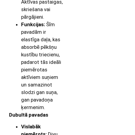
Aktīvas pastaigas,
skriešana vai
pārgājieni.
Funkcijas:
Šīm
pavadām ir
elastīga daļa, kas
absorbē pēkšņu
kustību triecienu,
padarot tās ideāli
piemērotas
aktīviem suņiem
un samazinot
slodzi gan suņa,
gan pavadoņa
ķermenim.
Dubultā pavadas
Vislabāk
piemērots:
Divu