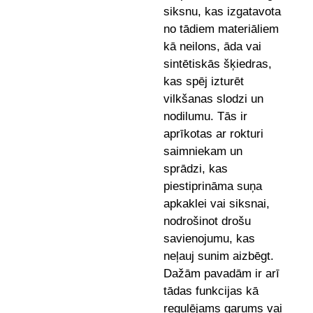
siksnu, kas izgatavota
no tādiem materiāliem
kā neilons, āda vai
sintētiskās šķiedras,
kas spēj izturēt
vilkšanas slodzi un
nodilumu. Tās ir
aprīkotas ar rokturi
saimniekam un
sprādzi, kas
piestiprināma suņa
apkaklei vai siksnai,
nodrošinot drošu
savienojumu, kas
neļauj sunim aizbēgt.
Dažām pavadām ir arī
tādas funkcijas kā
regulējams garums vai