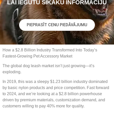
LAI IEGŪTU SĪKĀKU INFORMĀCIJU
PIEPRASĪT CENU PIEDĀVĀJUMU
How a $2.8 Billion Industry Transformed Into Today’s
Fastest-Growing Pet Accessory Market
The global dog leash market isn’t just growing—it’s
exploding.
In 2019, this was a sleepy $1.23 billion industry dominated
by basic nylon products and price competition. Fast forward
to 2024, and we’re looking at a $2.8 billion powerhouse
driven by premium materials, customization demand, and
customers willing to pay 40% more for quality.