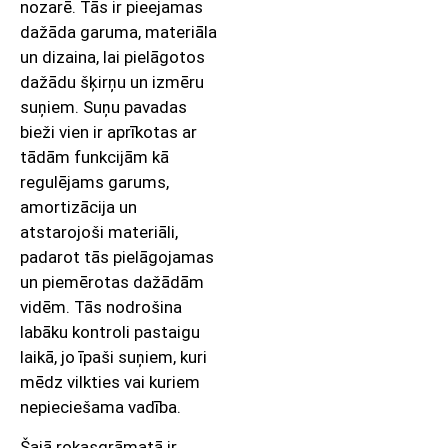
nozarē. Tās ir pieejamas
dažāda garuma, materiāla
un dizaina, lai pielāgotos
dažādu šķirņu un izmēru
suņiem. Suņu pavadas
bieži vien ir aprīkotas ar
tādām funkcijām kā
regulējams garums,
amortizācija un
atstarojoši materiāli,
padarot tās pielāgojamas
un piemērotas dažādām
vidēm. Tās nodrošina
labāku kontroli pastaigu
laikā, jo īpaši suņiem, kuri
mēdz vilkties vai kuriem
nepieciešama vadība.
Šajā rokasgrāmatā ir