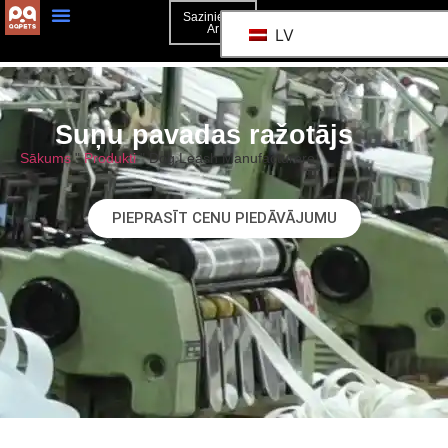
Sazinieties
Ar
LV
Suņu pavadas ražotājs
Sākums
"
Produkti
"
Dog Leash Manufacturere
PIEPRASĪT CENU PIEDĀVĀJUMU