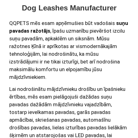
Dog Leashes Manufacturer
QQPETS mēs esam apņēmušies būt vadošais
suņu
pavadas ražotājs
, īpašu uzmanību pievēršot izcilu
suņu pavadām, apkaklēm un siksnām. Mūsu
ražotnes Ķīnā ir aprīkotas ar vismodernākajām
tehnoloģijām, lai nodrošinātu, ka mūsu
izstrādājumi ir ne tikai izturīgi, bet arī nodrošina
maksimālu komfortu un elpojamību jūsu
mājdzīvniekiem.
Lai nodrošinātu mājdzīvnieku drošību un īpašnieku
ērtības, mēs esam pielāgojuši dažādas suņu
pavadas dažādām mājdzīvnieku vajadzībām,
tostarp ievelkamas pavadas, garās pavadas
apmācībai, skriešanas pavadas, automašīnu
drošības pavadas, lielas izturības pavadas lielākām
šķirnēm un atstarojošas vai LED pavadas, lai