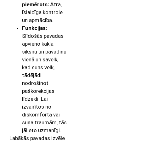
piemērots:
Ātra,
īslaicīga kontrole
un apmācība.
Funkcijas:
Slīdošās pavadas
apvieno kakla
siksnu un pavadiņu
vienā un savelk,
kad suns velk,
tādējādi
nodrošinot
paškorekcijas
līdzekli. Lai
izvairītos no
diskomforta vai
suņa traumām, tās
jālieto uzmanīgi.
Labākās pavadas izvēle