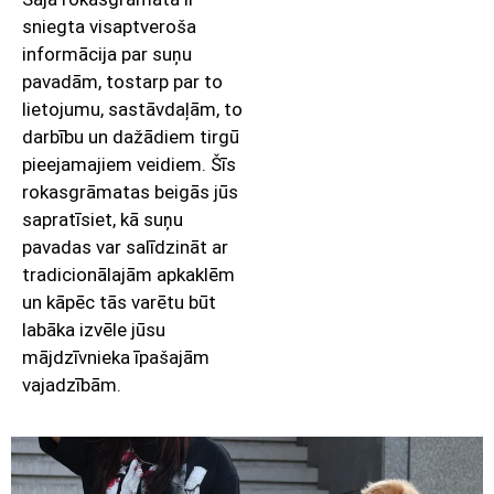
sniegta visaptveroša
informācija par suņu
pavadām, tostarp par to
lietojumu, sastāvdaļām, to
darbību un dažādiem tirgū
pieejamajiem veidiem. Šīs
rokasgrāmatas beigās jūs
sapratīsiet, kā suņu
pavadas var salīdzināt ar
tradicionālajām apkaklēm
un kāpēc tās varētu būt
labāka izvēle jūsu
mājdzīvnieka īpašajām
vajadzībām.