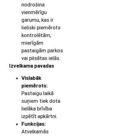
nodrošina
vienmērīgu
garumu, kas ir
lieliski piemērots
kontrolētām,
mierīgām
pastaigām parkos
vai pilsētas ielās.
Izvelkama pavadas
Vislabāk
piemērots:
Pastaigu laikā
suņiem tiek dota
lielāka brīvība
izpētīt apkārtni.
Funkcijas:
Atvelkamās