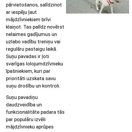
pārvietošanos, salīdzinot
ar iespēju ļaut
mājdzīvniekiem brīvi
klaiņot. Tas palīdz novērst
nelaimes gadījumus un
uzlabo vadību treniņu vai
regulāru pastaigu laikā.
Suņu pavadas ir ļoti
svarīgas lolojumdzīvnieku
īpašniekiem, kuri par
prioritāti uzskata savu
suņu drošību un kontroli.
Suņu pavadiņu
daudzveidība un
funkcionalitāte padara tās
par populāru izvēli
mājdzīvnieku aprūpes