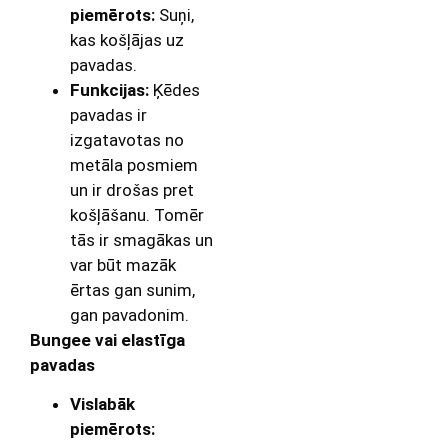
piemērots:
Suņi,
kas košļājas uz
pavadas.
Funkcijas:
Ķēdes
pavadas ir
izgatavotas no
metāla posmiem
un ir drošas pret
košļāšanu. Tomēr
tās ir smagākas un
var būt mazāk
ērtas gan sunim,
gan pavadonim.
Bungee vai elastīga
pavadas
Vislabāk
piemērots: