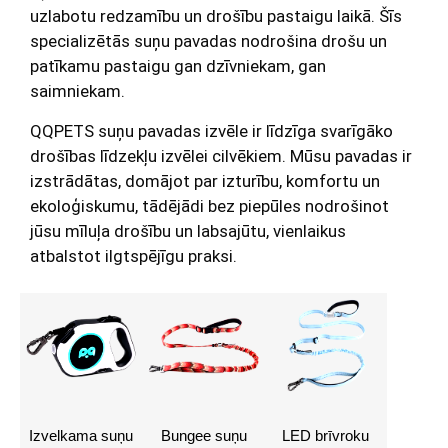
uzlabotu redzamību un drošību pastaigu laikā. Šīs
specializētās suņu pavadas nodrošina drošu un
patīkamu pastaigu gan dzīvniekam, gan
saimniekam.
QQPETS suņu pavadas izvēle ir līdzīga svarīgāko
drošības līdzekļu izvēlei cilvēkiem. Mūsu pavadas ir
izstrādātas, domājot par izturību, komfortu un
ekoloģiskumu, tādējādi bez piepūles nodrošinot
jūsu mīluļa drošību un labsajūtu, vienlaikus
atbalstot ilgtspējīgu praksi.
Izvelkama suņu
Bungee suņu
LED brīvroku