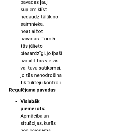
pavadas ļauj
suņiem klīst
nedaudz tālāk no
saimnieka,
neatlaižot
pavadas. Tomēr
tās jālieto
piesardzīgi, jo īpaši
pārpildītās vietās
vai tuvu satiksmei,
jo tās nenodrošina
tik tūlītēju kontroli.
Regulējama pavadas
Vislabāk
piemērots:
Apmācība un
situācijas, kurās
nepieciešams