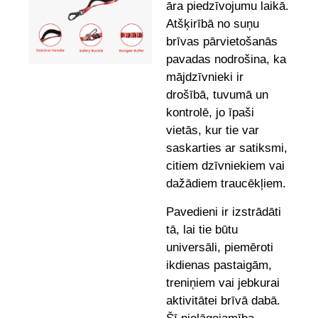
āra piedzīvojumu laikā.
Atšķirībā no suņu
brīvas pārvietošanās
pavadas nodrošina, ka
mājdzīvnieki ir
drošībā, tuvumā un
kontrolē, jo īpaši
vietās, kur tie var
saskarties ar satiksmi,
citiem dzīvniekiem vai
dažādiem traucēkļiem.
Pavedieni ir izstrādāti
tā, lai tie būtu
universāli, piemēroti
ikdienas pastaigām,
treniņiem vai jebkurai
aktivitātei brīvā dabā.