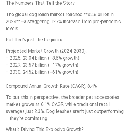
The Numbers That Tell the Story
The global dog leash market reached **$2.8 billion in
2024**—a staggering 127% increase from pre-pandemic
levels.
But that’s just the beginning.
Projected Market Growth (2024-2030):
– 2025: $3.04 billion (+8.6% growth)
– 2027: $3.57 billion (+17% growth)
– 2030: $4.52 billion (+61% growth)
Compound Annual Growth Rate (CAGR): 8.4%
To put this in perspective, the broader pet accessories
market grows at 6.1% CAGR, while traditional retail
averages just 2.3%. Dog leashes aren’t just outperforming
—they’re dominating.
What’s Driving This Explosive Growth?