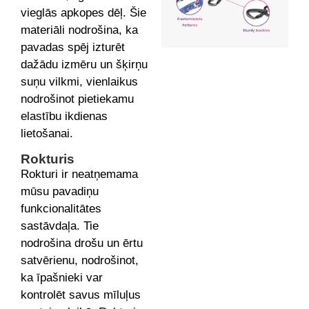
vieglās apkopes dēļ. Šie
materiāli nodrošina, ka
pavadas spēj izturēt
dažādu izmēru un šķirņu
suņu vilkmi, vienlaikus
nodrošinot pietiekamu
elastību ikdienas
lietošanai.
Rokturis
Rokturi ir neatņemama
mūsu pavadiņu
funkcionalitātes
sastāvdaļa. Tie
nodrošina drošu un ērtu
satvērienu, nodrošinot,
ka īpašnieki var
kontrolēt savus mīluļus