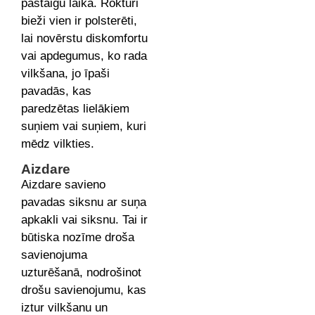
pastaigu laikā. Rokturi
bieži vien ir polsterēti,
lai novērstu diskomfortu
vai apdegumus, ko rada
vilkšana, jo īpaši
pavadās, kas
paredzētas lielākiem
suņiem vai suņiem, kuri
mēdz vilkties.
Aizdare
Aizdare savieno
pavadas siksnu ar suņa
apkakli vai siksnu. Tai ir
būtiska nozīme droša
savienojuma
uzturēšanā, nodrošinot
drošu savienojumu, kas
iztur vilkšanu un