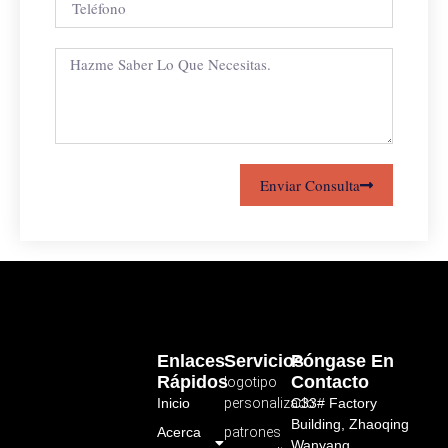
Enviar Consulta
Enlaces
Servicios
Póngase En
Rápidos
Contacto
logotipo
Inicio
personalizado
C33# Factory
Building, Zhaoqing
Acerca
patrones
Wanyang