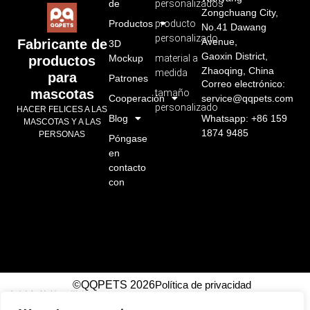
de
personalizados
Zongchuang City,
Productos
producto
No.41 Dawang
personalizado
Avenue,
Fabricante de
3D
Gaoxin District,
Mockup
material a
productos
Zhaoqing, China
medida
para
Patrones
Correo electrónico:
mascotas
tamaño
Cooperación
service@qqpets.com
personalizado
HACER FELICES A LAS
Blog
Whatsapp: +86 159
MASCOTAS Y A LAS
1874 9485
PERSONAS
Póngase
en
contacto
con
©QQPETS 2026
Política de privacidad
广州市芊芊织带制造有限公司