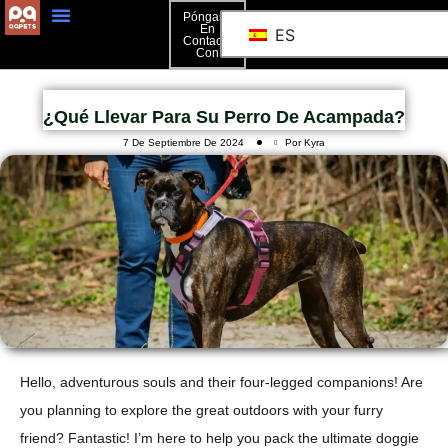
Póngase
En
ES
Contacto
Con
¿Qué Llevar Para Su Perro De Acampada?
7 De Septiembre De 2024
Por Kyra
Hello, adventurous souls and their four-legged companions! Are
you planning to explore the great outdoors with your furry
friend? Fantastic! I’m here to help you pack the ultimate doggie