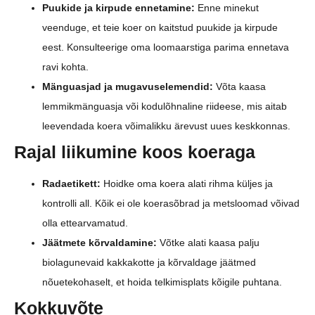
Puukide ja kirpude ennetamine:
Enne minekut
veenduge, et teie koer on kaitstud puukide ja kirpude
eest. Konsulteerige oma loomaarstiga parima ennetava
ravi kohta.
Mänguasjad ja mugavuselemendid:
Võta kaasa
lemmikmänguasja või kodulõhnaline riideese, mis aitab
leevendada koera võimalikku ärevust uues keskkonnas.
Rajal liikumine koos koeraga
Radaetikett:
Hoidke oma koera alati rihma küljes ja
kontrolli all. Kõik ei ole koerasõbrad ja metsloomad võivad
olla ettearvamatud.
Jäätmete kõrvaldamine:
Võtke alati kaasa palju
biolagunevaid kakkakotte ja kõrvaldage jäätmed
nõuetekohaselt, et hoida telkimisplats kõigile puhtana.
Kokkuvõte