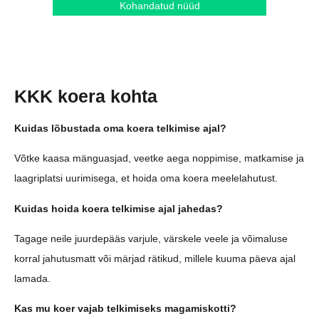
Kohandatud nüüd
KKK koera kohta
Kuidas lõbustada oma koera telkimise ajal?
Võtke kaasa mänguasjad, veetke aega noppimise, matkamise ja
laagriplatsi uurimisega, et hoida oma koera meelelahutust.
Kuidas hoida koera telkimise ajal jahedas?
Tagage neile juurdepääs varjule, värskele veele ja võimaluse
korral jahutusmatt või märjad rätikud, millele kuuma päeva ajal
lamada.
Kas mu koer vajab telkimiseks magamiskotti?