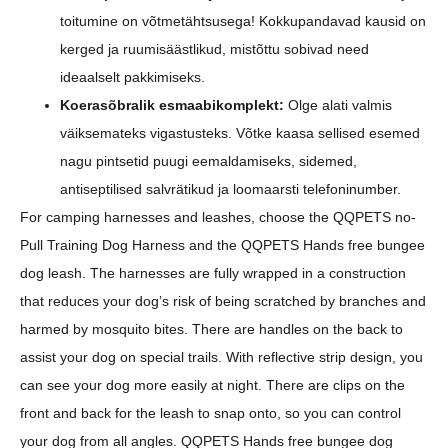
toitumine on võtmetähtsusega! Kokkupandavad kausid on
kerged ja ruumisäästlikud, mistõttu sobivad need
ideaalselt pakkimiseks.
Koerasõbralik esmaabikomplekt:
Olge alati valmis
väiksemateks vigastusteks. Võtke kaasa sellised esemed
nagu pintsetid puugi eemaldamiseks, sidemed,
antiseptilised salvrätikud ja loomaarsti telefoninumber.
For camping harnesses and leashes, choose the QQPETS no-
Pull Training Dog Harness and the QQPETS Hands free bungee
dog leash. The harnesses are fully wrapped in a construction
that reduces your dog’s risk of being scratched by branches and
harmed by mosquito bites. There are handles on the back to
assist your dog on special trails. With reflective strip design, you
can see your dog more easily at night. There are clips on the
front and back for the leash to snap onto, so you can control
your dog from all angles. QQPETS Hands free bungee dog