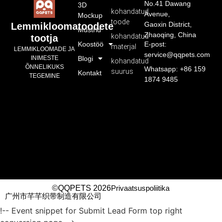
No.41 Dawang
3D
kohandatud
Avenue,
Mockup
toode
Gaoxin District,
Lemmikloomatoodete
Mustrid
Zhaoqing, China
kohandatud
tootja
Koostöö
E-post:
materjal
LEMMIKLOOMADE JA
service@qqpets.com
INIMESTE
Blogi
kohandatud
ÕNNELIKUKS
Whatsapp: +86 159
suurus
Kontakt
TEGEMINE
1874 9485
©QQPETS 2026
Privaatsuspoliitika
广州市芊芊织带制造有限公司
!-- Event snippet for Submit Lead Form top right