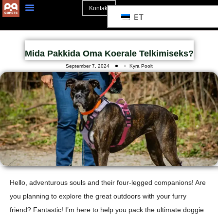
Kontakt
ET
3D Mockup
Mida Pakkida Oma Koerale Telkimiseks?
September 7, 2024
Kyra Poolt
Hello, adventurous souls and their four-legged companions! Are
you planning to explore the great outdoors with your furry
friend? Fantastic! I’m here to help you pack the ultimate doggie