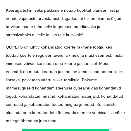
Koeraga telkimiseks pakkimine nõuab hoolikat planeerimist ja
nende vajaduste arvestamist. Tagades, et teil on olemas õiged
tarvikud, saate teha selle kogemuse nauditavaks ja
stressivabaks nii teile kui ka teie kutsikale!
QQPETS on juhtiv kohandatud koerte rakmete tootja, kes
toodab koertele reguleeritavaid rakmeid ja muid esemeid, mida
inimesed võivad kasutada oma koerte jalutamisel. Meie
eesmärk on muuta koeraga jalutamine lemmikloomaomanikele
lihtsaks, pakkudes väärtuslikke tarvikuid. Pakume
mitmesuguseid kohandamisteenuseid, sealhulgas kohandatud
logod, kohandatud mustrid, kohandatud materjalid, kohandatud
suurused ja kohandatud tooted ning palju muud. Kui soovite
alustada oma koeratoodete äri, vaadake meie veebisaiti ja võtke
meiega ühendust juba täna.