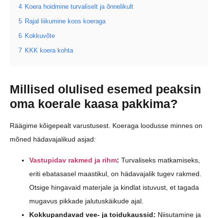
4
Koera hoidmine turvaliselt ja õnnelikult
5
Rajal liikumine koos koeraga
6
Kokkuvõte
7
KKK koera kohta
Millised olulised esemed peaksin
oma koerale kaasa pakkima?
Räägime kõigepealt varustusest. Koeraga loodusse minnes on
mõned hädavajalikud asjad:
Vastupidav rakmed ja rihm
:
Turvaliseks matkamiseks,
eriti ebatasasel maastikul, on hädavajalik tugev rakmed.
Otsige hingavaid materjale ja kindlat istuvust, et tagada
mugavus pikkade jalutuskäikude ajal.
Kokkupandavad vee- ja toidukaussid:
Niisutamine ja