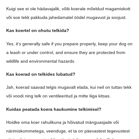
Kuigi see ei ole hädavajalik, võib koerale mõeldud magamiskott
või soe tekk pakkuda jahedamatel öödel mugavust ja soojust.
Kas koertel on ohutu telkida?
Yes, it’s generally safe if you prepare properly, keep your dog on
a leash or under control, and ensure they are protected from
wildlife and environmental hazards.
Kas koerad on telkides lubatud?
Jah, koerad saavad telgis mugavalt elada, kui neil on tuttav tekk
või voodi ning telk on ventileeritud ja mitte liiga kitsas.
Kuidas peatada koera haukumine telkimisel?
Hoidke oma koer rahulikuna ja hõivatud mänguasjade või
närimiskommetega, veenduge, et ta on päevastest tegevustest