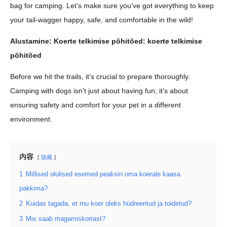
bag for camping. Let’s make sure you’ve got everything to keep
your tail-wagger happy, safe, and comfortable in the wild!
Alustamine: Koerte telkimise põhitõed: koerte telkimise
põhitõed
Before we hit the trails, it’s crucial to prepare thoroughly.
Camping with dogs isn’t just about having fun; it’s about
ensuring safety and comfort for your pet in a different
environment.
内容
隐藏
1
Millised olulised esemed peaksin oma koerale kaasa
pakkima?
2
Kuidas tagada, et mu koer oleks hüdreeritud ja toidetud?
3
Mis saab magamiskorrast?