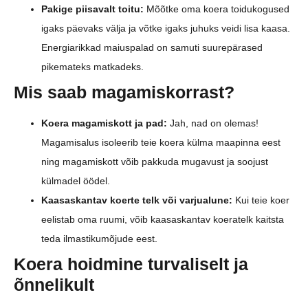
Pakige piisavalt toitu:
Mõõtke oma koera toidukogused
igaks päevaks välja ja võtke igaks juhuks veidi lisa kaasa.
Energiarikkad maiuspalad on samuti suurepärased
pikemateks matkadeks.
Mis saab magamiskorrast?
Koera magamiskott ja pad:
Jah, nad on olemas!
Magamisalus isoleerib teie koera külma maapinna eest
ning magamiskott võib pakkuda mugavust ja soojust
külmadel öödel.
Kaasaskantav koerte telk või varjualune:
Kui teie koer
eelistab oma ruumi, võib kaasaskantav koeratelk kaitsta
teda ilmastikumõjude eest.
Koera hoidmine turvaliselt ja
õnnelikult