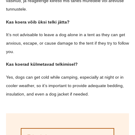
väsinud, ja reageerige kiiresti mis tahes muredele või ärevuse
tunnustele.
Kas koera võib üksi telki jätta?
It’s not advisable to leave a dog alone in a tent as they can get
anxious, escape, or cause damage to the tent if they try to follow
you.
Kas koerad külmetavad telkimisel?
Yes, dogs can get cold while camping, especially at night or in
cooler weather, so it’s important to provide adequate bedding,
insulation, and even a dog jacket if needed.