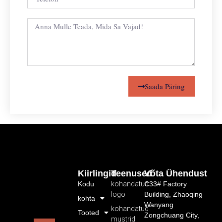
Saada Päring
Kiirlingid
Teenused
Võta Ühendust
Kodu
kohandatud
C33# Factory
logo
Building, Zhaoqing
kohta
Wanyang
kohandatud
Tooted
Zongchuang City,
mustrid