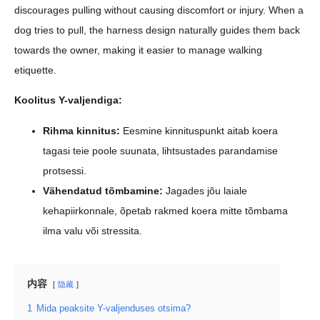
discourages pulling without causing discomfort or injury. When a
dog tries to pull, the harness design naturally guides them back
towards the owner, making it easier to manage walking
etiquette.
Koolitus Y-valjendiga:
Rihma kinnitus:
Eesmine kinnituspunkt aitab koera
tagasi teie poole suunata, lihtsustades parandamise
protsessi.
Vähendatud tõmbamine:
Jagades jõu laiale
kehapiirkonnale, õpetab rakmed koera mitte tõmbama
ilma valu või stressita.
内容
隐藏
1
Mida peaksite Y-valjenduses otsima?