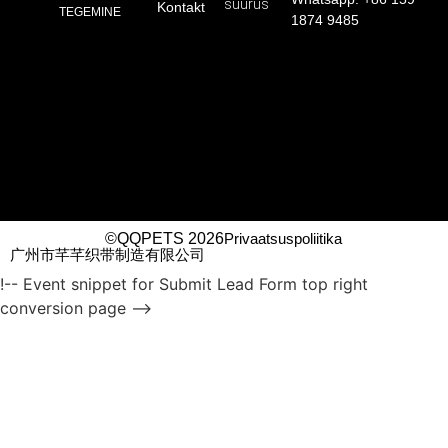
suurus
Kontakt
TEGEMINE
1874 9485
©QQPETS 2026
Privaatsuspoliitika
广州市芊芊织带制造有限公司
!-- Event snippet for Submit Lead Form top right
conversion page -->