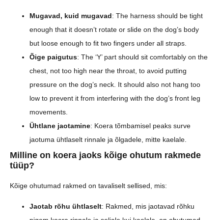
Mugavad, kuid mugavad
: The harness should be tight
enough that it doesn’t rotate or slide on the dog’s body
but loose enough to fit two fingers under all straps.
Õige paigutus
: The ‘Y’ part should sit comfortably on the
chest, not too high near the throat, to avoid putting
pressure on the dog’s neck. It should also not hang too
low to prevent it from interfering with the dog’s front leg
movements.
Ühtlane jaotamine
: Koera tõmbamisel peaks surve
jaotuma ühtlaselt rinnale ja õlgadele, mitte kaelale.
Milline on koera jaoks kõige ohutum rakmede
tüüp?
Kõige ohutumad rakmed on tavaliselt sellised, mis:
Jaotab rõhu ühtlaselt
: Rakmed, mis jaotavad rõhku
pigem koera rinnale ja seljale kui kaelale, on ohutumad,