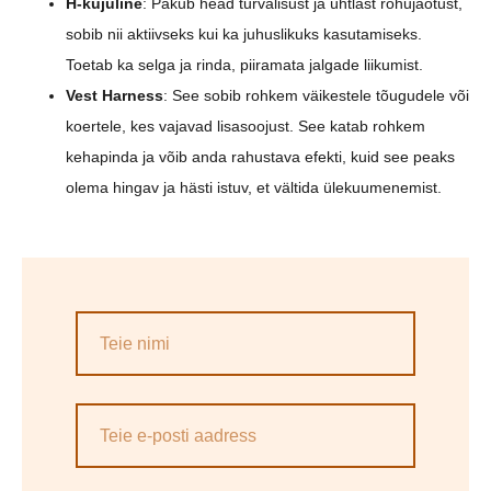
H-kujuline
: Pakub head turvalisust ja ühtlast rõhujaotust,
sobib nii aktiivseks kui ka juhuslikuks kasutamiseks.
Toetab ka selga ja rinda, piiramata jalgade liikumist.
Vest Harness
: See sobib rohkem väikestele tõugudele või
koertele, kes vajavad lisasoojust. See katab rohkem
kehapinda ja võib anda rahustava efekti, kuid see peaks
olema hingav ja hästi istuv, et vältida ülekuumenemist.