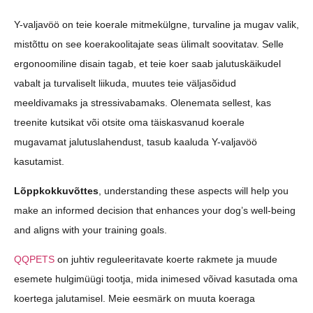
Y-valjavöö on teie koerale mitmekülgne, turvaline ja mugav valik,
mistõttu on see koerakoolitajate seas ülimalt soovitatav. Selle
ergonoomiline disain tagab, et teie koer saab jalutuskäikudel
vabalt ja turvaliselt liikuda, muutes teie väljasõidud
meeldivamaks ja stressivabamaks. Olenemata sellest, kas
treenite kutsikat või otsite oma täiskasvanud koerale
mugavamat jalutuslahendust, tasub kaaluda Y-valjavöö
kasutamist.
Lõppkokkuvõttes
, understanding these aspects will help you
make an informed decision that enhances your dog’s well-being
and aligns with your training goals.
QQPETS
on juhtiv reguleeritavate koerte rakmete ja muude
esemete hulgimüügi tootja, mida inimesed võivad kasutada oma
koertega jalutamisel. Meie eesmärk on muuta koeraga