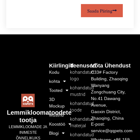
Saada Päring
Kiirlingid
Teenused
Võta Ühendust
Kodu
kohandatud
C33# Factory
logo
Building, Zhaoqing
kohta
Wanyang
kohandatud
Tooted
Zongchuang City,
mustrid
No.41 Dawang
3D
kohandatud
Avenue,
Mockup
toode
Gaoxin District,
Lemmikloomatoodete
Mustrid
Zhaoqing, China
kohandatud
tootja
Koostöö
E-post:
materjal
LEMMIKLOOMADE JA
service@qqpets.com
INIMESTE
Blogi
kohandatud
ÕNNELIKUKS
Whatsapp: +86 159