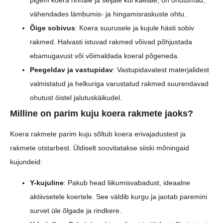
vähendades lämbumis- ja hingamisraskuste ohtu.
Õige sobivus
: Koera suurusele ja kujule hästi sobiv
rakmed. Halvasti istuvad rakmed võivad põhjustada
ebamugavust või võimaldada koeral põgeneda.
Peegeldav ja vastupidav
: Vastupidavatest materjalidest
valmistatud ja helkuriga varustatud rakmed suurendavad
ohutust öistel jalutuskäikudel.
Milline on parim kuju koera rakmete jaoks?
Koera rakmete parim kuju sõltub koera erivajadustest ja
rakmete otstarbest. Üldiselt soovitatakse siiski mõningaid
kujundeid:
Y-kujuline
: Pakub head liikumisvabadust, ideaalne
aktiivsetele koertele. See väldib kurgu ja jaotab paremini
survet üle õlgade ja rindkere.