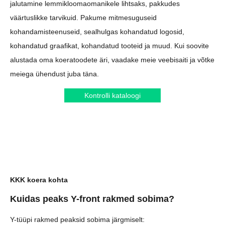
jalutamine lemmikloomaomanikele lihtsaks, pakkudes
väärtuslikke tarvikuid. Pakume mitmesuguseid
kohandamisteenuseid, sealhulgas kohandatud logosid,
kohandatud graafikat, kohandatud tooteid ja muud. Kui soovite
alustada oma koeratoodete äri, vaadake meie veebisaiti ja võtke
meiega ühendust juba täna.
Kontrolli kataloogi
KKK koera kohta
Kuidas peaks Y-front rakmed sobima?
Y-tüüpi rakmed peaksid sobima järgmiselt: