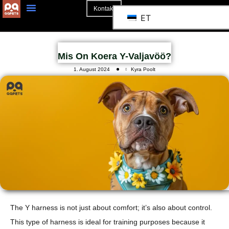
Kontakt
ET
3D Mockup
Mis On Koera Y-Valjavöö?
1. August 2024
Kyra Poolt
The Y harness is not just about comfort; it’s also about control.
This type of harness is ideal for training purposes because it