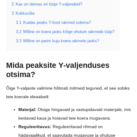
2
Kas on olemas eri tüüpi Y-valjendeid?
3
Kokkuvõte
3.1
Kuidas peaks Y-front rakmed sobima?
3.2
Milline on koera jaoks kõige ohutum rakmede tüüp?
3.3
Milline on parim kuju koera rakmete jaoks?
Mida peaksite Y-valjenduses
otsima?
Õige Y-valjaote valimine hõlmab mitmeid tegureid, et see sobiks
teie koerale ideaalselt:
Materjal:
Otsige hingavaid ja vastupidavaid materjale, mis
kestavad kaua ja hoiavad teie koera mugavana.
Reguleeritavus:
Reguleeritavad rihmad on
hädavajalikud, et saavutada mugavuse ja ohutuse