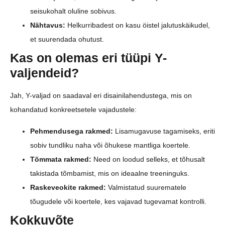
seisukohalt oluline sobivus.
Nähtavus:
Helkurribadest on kasu öistel jalutuskäikudel,
et suurendada ohutust.
Kas on olemas eri tüüpi Y-
valjendeid?
Jah, Y-valjad on saadaval eri disainilahendustega, mis on
kohandatud konkreetsetele vajadustele:
Pehmendusega rakmed:
Lisamugavuse tagamiseks, eriti
sobiv tundliku naha või õhukese mantliga koertele.
Tõmmata rakmed:
Need on loodud selleks, et tõhusalt
takistada tõmbamist, mis on ideaalne treeninguks.
Raskeveokite rakmed:
Valmistatud suurematele
tõugudele või koertele, kes vajavad tugevamat kontrolli.
Kokkuvõte