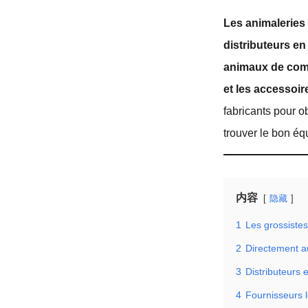
Les animaleries
distributeurs en 
animaux de compa
et les accessoir
fabricants pour o
trouver le bon équi
内容
隐藏
1
Les grossistes
2
Directement au
3
Distributeurs 
4
Fournisseurs 