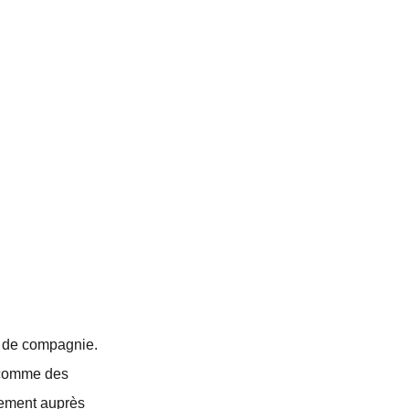
x de compagnie.
s comme des
ctement auprès