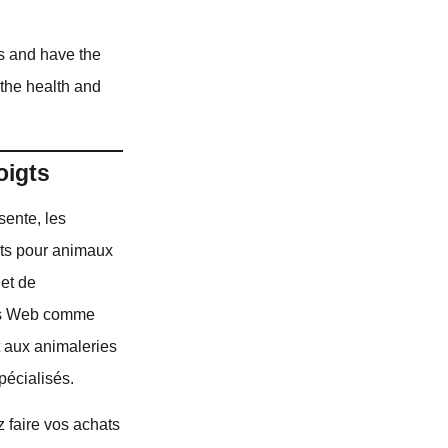
ds and have the
t the health and
oigts
sente, les
uits pour animaux
 et de
tes Web comme
 aux animaleries
pécialisés.
z faire vos achats