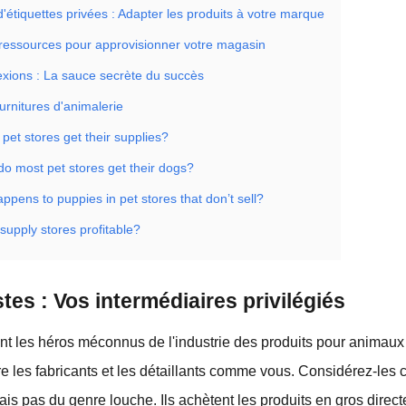
'étiquettes privées : Adapter les produits à votre marque
ressources pour approvisionner votre magasin
exions : La sauce secrète du succès
urnitures d'animalerie
pet stores get their supplies?
do most pet stores get their dogs?
ppens to puppies in pet stores that don’t sell?
 supply stores profitable?
tes : Vos intermédiaires privilégiés
ont les héros méconnus de l'industrie des produits pour animau
entre les fabricants et les détaillants comme vous. Considérez-le
ais pas du genre louche. Ils achètent les produits en gros dire