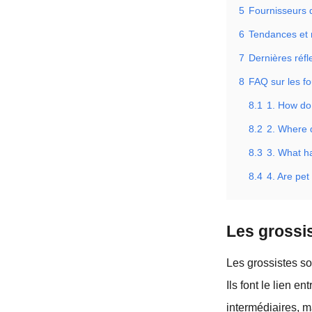
5
Fournisseurs d
6
Tendances et 
7
Dernières réfl
8
FAQ sur les fo
8.1
1. How do 
8.2
2. Where 
8.3
3. What ha
8.4
4. Are pet
Les grossis
Les grossistes s
Ils font le lien 
intermédiaires, m