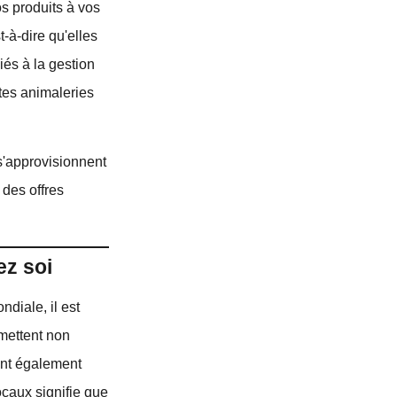
s produits à vos
-à-dire qu'elles
iés à la gestion
ites animaleries
s'approvisionnent
 des offres
ez soi
diale, il est
rmettent non
rent également
ocaux signifie que