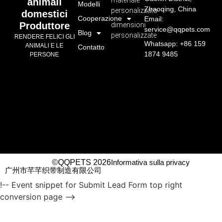
materiale
animali
Modelli
Zhaoqing, China
personalizzato
domestici
Cooperazione
Email:
Produttore
dimensioni
service@qqpets.com
Blog
personalizzate
RENDERE FELICI GLI
Whatsapp: +86 159
ANIMALI E LE
Contatto
1874 9485
PERSONE
©QQPETS 2026
Informativa sulla privacy
广州市芊芊织带制造有限公司
!-- Event snippet for Submit Lead Form top right
conversion page -->