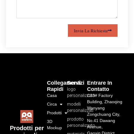
Invia La Richiesta
Collegamenti
Servizi
Entrare In
Rapidi
Contatto
logo
Casa
personalizzato
C33# Factory
Building, Zhaoqing
Circa
modelli
Wanyang
personalizzati
Prodotti
Zongchuang City,
prodotto
No.41 Dawang
3D
personalizzato
Avenue,
Prodotti per
Mockup
Gaoxin District,