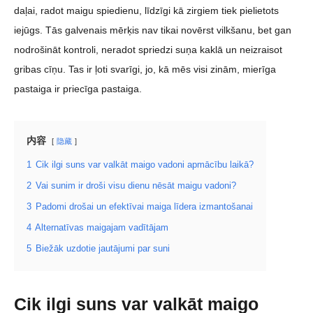
daļai, radot maigu spiedienu, līdzīgi kā zirgiem tiek pielietots
iejūgs. Tās galvenais mērķis nav tikai novērst vilkšanu, bet gan
nodrošināt kontroli, neradot spriedzi suņa kaklā un neizraisot
gribas cīņu. Tas ir ļoti svarīgi, jo, kā mēs visi zinām, mierīga
pastaiga ir priecīga pastaiga.
内容
隐藏
1
Cik ilgi suns var valkāt maigo vadoni apmācību laikā?
2
Vai sunim ir droši visu dienu nēsāt maigu vadoni?
3
Padomi drošai un efektīvai maiga līdera izmantošanai
4
Alternatīvas maigajam vadītājam
5
Biežāk uzdotie jautājumi par suni
Cik ilgi suns var valkāt maigo