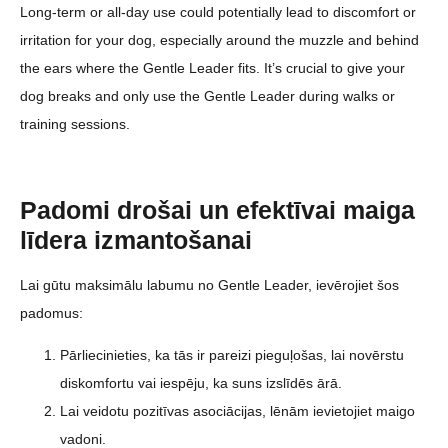
Long-term or all-day use could potentially lead to discomfort or
irritation for your dog, especially around the muzzle and behind
the ears where the Gentle Leader fits. It’s crucial to give your
dog breaks and only use the Gentle Leader during walks or
training sessions.
Padomi drošai un efektīvai maiga
līdera izmantošanai
Lai gūtu maksimālu labumu no Gentle Leader, ievērojiet šos
padomus:
Pārliecinieties, ka tās ir pareizi pieguļošas, lai novērstu
diskomfortu vai iespēju, ka suns izslīdēs ārā.
Lai veidotu pozitīvas asociācijas, lēnām ievietojiet maigo
vadoni.