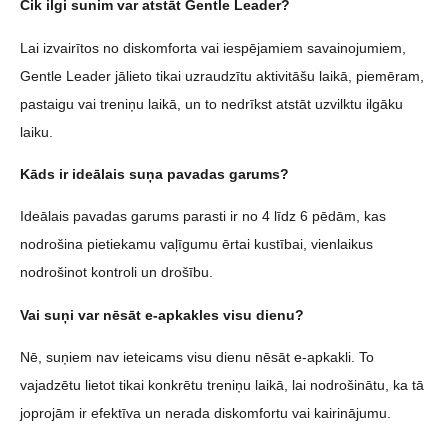
Cik ilgi sunim var atstāt Gentle Leader?
Lai izvairītos no diskomforta vai iespējamiem savainojumiem,
Gentle Leader jālieto tikai uzraudzītu aktivitāšu laikā, piemēram,
pastaigu vai treniņu laikā, un to nedrīkst atstāt uzvilktu ilgāku
laiku.
Kāds ir ideālais suņa pavadas garums?
Ideālais pavadas garums parasti ir no 4 līdz 6 pēdām, kas
nodrošina pietiekamu vaļīgumu ērtai kustībai, vienlaikus
nodrošinot kontroli un drošību.
Vai suņi var nēsāt e-apkakles visu dienu?
Nē, suņiem nav ieteicams visu dienu nēsāt e-apkakli. To
vajadzētu lietot tikai konkrētu treniņu laikā, lai nodrošinātu, ka tā
joprojām ir efektīva un nerada diskomfortu vai kairinājumu.