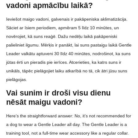
vadoni apmācību laikā?
Ieviešot maigo vadoni, galvenais ir pakāpeniska aklimatizācija.
Sāciet ar īsiem periodiem, apmēram 5 līdz 10 minūtes, un
novērojiet, kā suns reaģē. Dažu nedēļu laikā pakāpeniski
palieliniet ilgumu. Mērķis ir panākt, lai suns pastaigu laikā Gentle
Leader valkātu aptuveni 30 līdz 40 minūtes, nodrošinot, ka suns
jūtas ērti un pieradis pie ierīces. Atcerieties, ka katrs suns ir
unikāls, tāpēc pielāgojiet laiku atkarībā no tā, cik ātri jūsu suns
pielāgojas.
Vai sunim ir droši visu dienu
nēsāt maigu vadoni?
Here’s the straightforward answer: No, it’s not recommended for
a dog to wear a Gentle Leader all day. The Gentle Leader is a
training tool, not a full-time wear accessory like a regular collar.