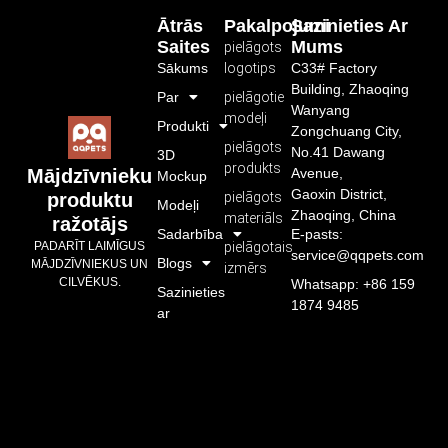
Ātrās
Pakalpojumi
Sazinieties Ar
Saites
Mums
pielāgots
Sākums
logotips
C33# Factory
Building, Zhaoqing
Par
pielāgotie
Wanyang
modeļi
Produkti
Zongchuang City,
pielāgots
No.41 Dawang
3D
produkts
Avenue,
Mājdzīvnieku
Mockup
Gaoxin District,
pielāgots
produktu
Modeļi
Zhaoqing, China
materiāls
ražotājs
Sadarbība
E-pasts:
pielāgotais
PADARĪT LAIMĪGUS
service@qqpets.com
Blogs
MĀJDZĪVNIEKUS UN
izmērs
CILVĒKUS.
Whatsapp: +86 159
Sazinieties
1874 9485
ar