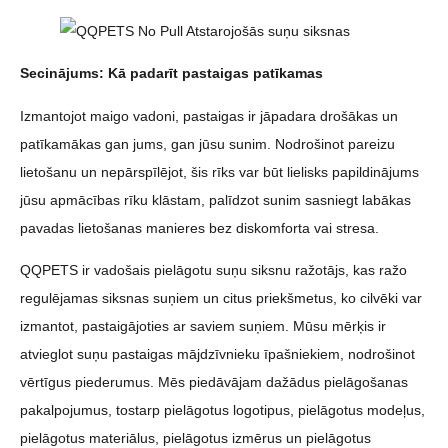
Secinājums: Kā padarīt pastaigas patīkamas
Izmantojot maigo vadoni, pastaigas ir jāpadara drošākas un
patīkamākas gan jums, gan jūsu sunim. Nodrošinot pareizu
lietošanu un nepārspīlējot, šis rīks var būt lielisks papildinājums
jūsu apmācības rīku klāstam, palīdzot sunim sasniegt labākas
pavadas lietošanas manieres bez diskomforta vai stresa.
QQPETS ir vadošais pielāgotu suņu siksnu ražotājs, kas ražo
regulējamas siksnas suņiem un citus priekšmetus, ko cilvēki var
izmantot, pastaigājoties ar saviem suņiem. Mūsu mērķis ir
atvieglot suņu pastaigas mājdzīvnieku īpašniekiem, nodrošinot
vērtīgus piederumus. Mēs piedāvājam dažādus pielāgošanas
pakalpojumus, tostarp pielāgotus logotipus, pielāgotus modeļus,
pielāgotus materiālus, pielāgotus izmērus un pielāgotus