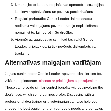
Izmantojiet to kā daļu no plašākas apmācības stratēģijas,
kas ietver apbalvošanu un pozitīvu pastiprināšanu.
Regulāri pārbaudiet Gentle Leader, lai konstatētu
nodiluma vai bojājumu pazīmes, un, ja nepieciešams,
nomainiet to, lai nodrošinātu drošību.
Vienmēr uzraugiet savu suni, kad tas valkā Gentle
Leader, lai iejauktos, ja tiek novērots diskomforts vai
trauksme.
Alternatīvas maigajam vadītājam
Ja jūsu sunim neder Gentle Leader, apsveriet citas ierīces bez
vilkšanas, piemēram.
siksnas ar priekšējiem stiprinājumiem
.
These can provide similar control benefits without involving the
dog’s face, which some canines prefer. Discussing with a
professional dog trainer or a veterinarian can also help you
choose the best equipment for your dog’s needs and behavior.