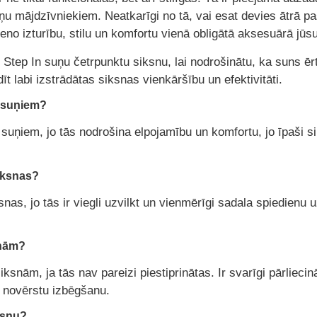
rņu mājdzīvniekiem. Neatkarīgi no tā, vai esat devies ātrā pa
no izturību, stilu un komfortu vienā obligātā aksesuārā jūsu
tep In suņu četrpunktu siksnu, lai nodrošinātu, ka suns ērti
īt labi izstrādātas siksnas vienkāršību un efektivitāti.
s suņiem?
 suņiem, jo tās nodrošina elpojamību un komfortu, jo īpaši sil
siksnas?
snas, jo tās ir viegli uzvilkt un vienmērīgi sadala spiedienu 
snām?
snām, ja tās nav pareizi piestiprinātas. Ir svarīgi pārliecinā
i novērstu izbēgšanu.
iksnu?