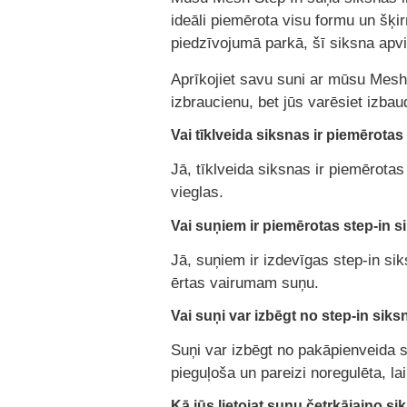
ideāli piemērota visu formu un šķi
piedzīvojumā parkā, šī siksna apvie
Aprīkojiet savu suni ar mūsu Mesh S
izbraucienu, bet jūs varēsiet izbaud
Vai tīklveida siksnas ir piemērota
Jā, tīklveida siksnas ir piemērotas
vieglas.
Vai suņiem ir piemērotas step-in 
Jā, suņiem ir izdevīgas step-in sik
ērtas vairumam suņu.
Vai suņi var izbēgt no step-in sik
Suņi var izbēgt no pakāpienveida sik
pieguļoša un pareizi noregulēta, la
Kā jūs lietojat suņu četrkājaino s