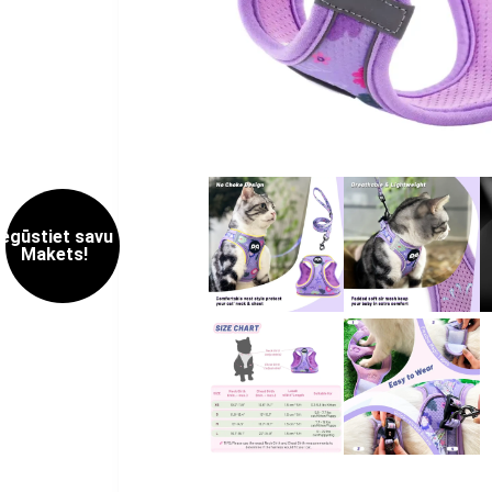
Iegūstiet savu
Makets!