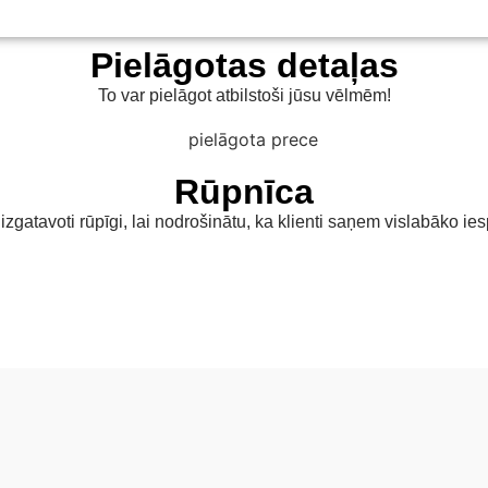
Pielāgotas detaļas
To var pielāgot atbilstoši jūsu vēlmēm!
Rūpnīca
k izgatavoti rūpīgi, lai nodrošinātu, ka klienti saņem vislabāko i