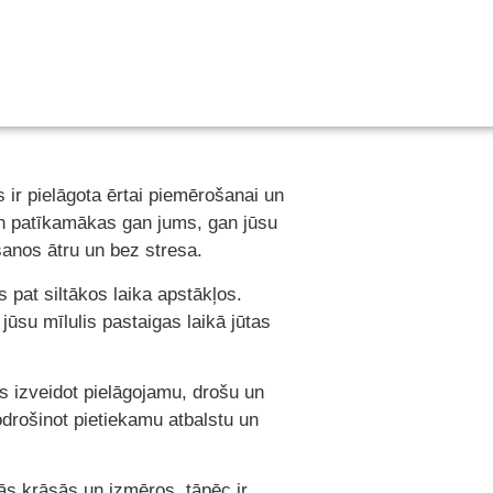
 ir pielāgota ērtai piemērošanai un
 un patīkamākas gan jums, gan jūsu
šanos ātru un bez stresa.
 pat siltākos laika apstākļos.
jūsu mīlulis pastaigas laikā jūtas
ms izveidot pielāgojamu, drošu un
drošinot pietiekamu atbalstu un
dās krāsās un izmēros, tāpēc ir