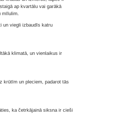
staigā ap kvartālu vai garākā
 mīlulim.
 un viegli izbaudīs katru
tākā klimatā, un vienlaikus ir
uz krūtīm un pleciem, padarot tās
ties, ka četrkājainā siksna ir cieši