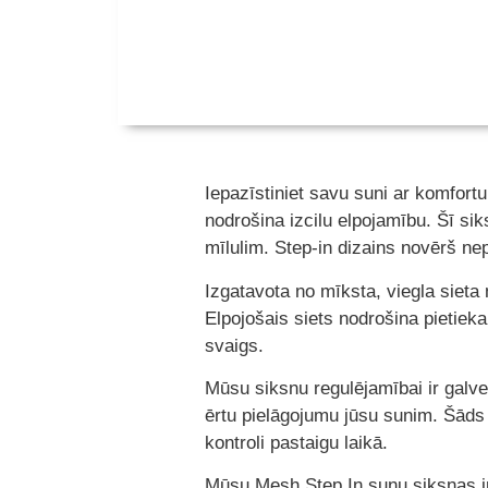
Iepazīstiniet savu suni ar komfort
nodrošina izcilu elpojamību. Šī sik
mīlulim. Step-in dizains novērš ne
Izgatavota no mīksta, viegla sieta 
Elpojošais siets nodrošina pietieka
svaigs.
Mūsu siksnu regulējamībai ir galve
ērtu pielāgojumu jūsu sunim. Šāds 
kontroli pastaigu laikā.
Mūsu Mesh Step In suņu siksnas ir 