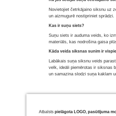
Novietojiet četrkājaino siksnu uz 
un aizmugurē nostipriniet sprādzi.
Kas ir suņu siets?
Suņu siets ir auduma veids, ko izm
materiāls, kas nodrošina gaisa plū
Kāda veida siksnas sunim ir visp
Labākais suņa siksnu veids parasti 
velk, ideāli piemērotas ir siksnas 
un samazina slodzi suņa kaklam u
Atbalsts
pielāgota
LOGO, pasūtījuma mode