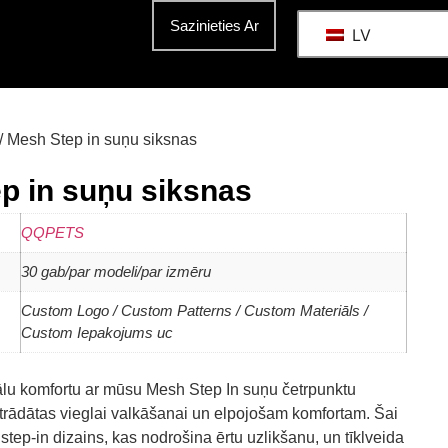
Sazinieties Ar
LV
/ Mesh Step in suņu siksnas
p in suņu siksnas
QQPETS
30 gab/par modeli/par izmēru
Custom Logo / Custom Patterns / Custom Materiāls /
Custom Iepakojums uc
lu komfortu ar mūsu Mesh Step In suņu četrpunktu
strādātas vieglai valkāšanai un elpojošam komfortam. Šai
r step-in dizains, kas nodrošina ērtu uzlikšanu, un tīklveida