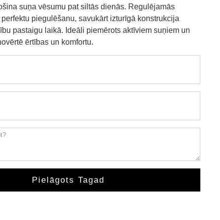
šina suņa vēsumu pat siltās dienās. Regulējamās
perfektu piegulēšanu, savukārt izturīgā konstrukcija
bu pastaigu laikā. Ideāli piemērots aktīviem suņiem un
novērtē ērtības un komfortu.
Pielāgots Tagad