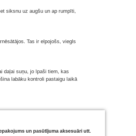
iet siksnu uz augšu un ap rumpīti,
nēsātājos. Tas ir elpojošs, viegls
 daļai suņu, jo īpaši tiem, kas
šina labāku kontroli pastaigu laikā
iepakojums un pasūtījuma aksesuāri utt.