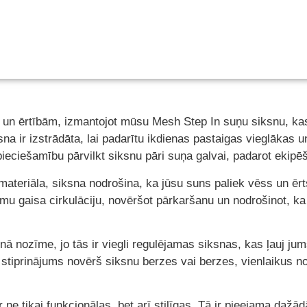
u un ērtībām, izmantojot mūsu Mesh Step In suņu siksnu, kas
sna ir izstrādāta, lai padarītu ikdienas pastaigas vieglākas
pieciešamību pārvilkt siksnu pāri suņa galvai, padarot ekipē
materiāla, siksna nodrošina, ka jūsu suns paliek vēss un ērts
mu gaisa cirkulāciju, novēršot pārkaršanu un nodrošinot, ka 
nā nozīme, jo tās ir viegli regulējamas siksnas, kas ļauj ju
stiprinājums novērš siksnu berzes vai berzes, vienlaikus no
ne tikai funkcionālas, bet arī stilīgas. Tā ir pieejama dažā