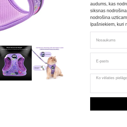
audums, kas nodro
siksnas nodrošina 
nodrošina uzticamī
īpašniekiem, kuri 