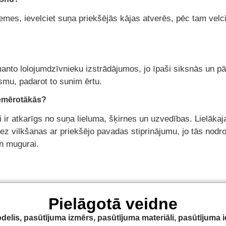
zemes, ievelciet suņa priekšējās kājas atverēs, pēc tam velc
anto lolojumdzīvnieku izstrādājumos, jo īpaši siksnās un pār
smu, padarot to sunim ērtu.
iemērotākās?
ir atkarīgs no suņa lieluma, šķirnes un uzvedības. Lielākajai
bez vilkšanas ar priekšējo pavadas stiprinājumu, jo tās nodro
n mugurai.
Pielāgotā veidne
lis, pasūtījuma izmērs, pasūtījuma materiāli, pasūtījuma 