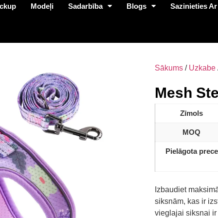
ckup
Modeļi
Sadarbība
Blogs
Sazinieties Ar
Sākums
/
Uzkabe
Mesh Ste
Zīmols
MOQ
Pielāgota prece
Izbaudiet maksimā
siksnām, kas ir iz
vieglajai siksnai i