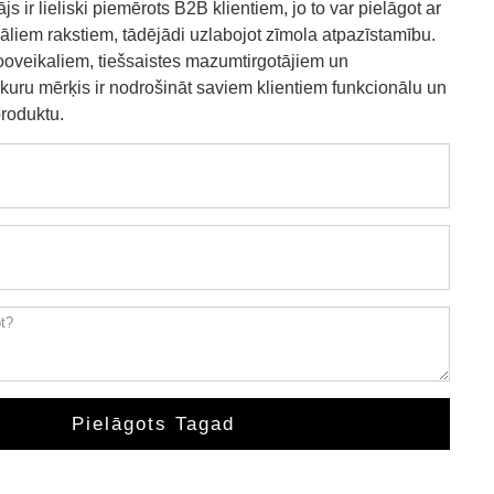
ājs ir lieliski piemērots B2B klientiem, jo to var pielāgot ar
āliem rakstiem, tādējādi uzlabojot zīmola atpazīstamību.
ooveikaliem, tiešsaistes mazumtirgotājiem un
 kuru mērķis ir nodrošināt saviem klientiem funkcionālu un
produktu.
Pielāgots Tagad