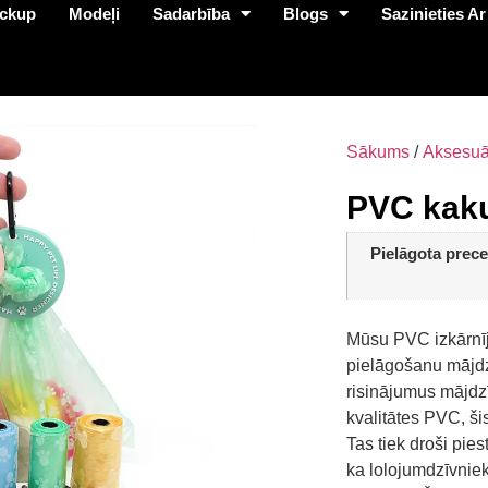
ckup
Modeļi
Sadarbība
Blogs
Sazinieties Ar
Sākums
/
Aksesuā
PVC kaku
Pielāgota prece
Mūsu PVC izkārnīju
pielāgošanu mājdz
risinājumus mājdz
kvalitātes PVC, šis
Tas tiek droši pie
ka lolojumdzīvniek