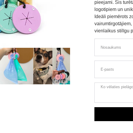
pieejami. Šis turēt
logotipiem un unik
Ideāli piemērots z
vairumtirgotājiem,
vienlaikus stilīgu 