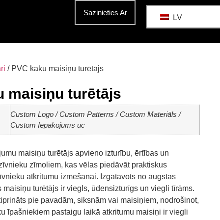
Sazinieties Ar
LV
ri
/ PVC kaku maisiņu turētājs
 maisiņu turētājs
Custom Logo / Custom Patterns / Custom Materiāls /
Custom Iepakojums uc
mu maisiņu turētājs apvieno izturību, ērtības un
īvnieku zīmoliem, kas vēlas piedāvāt praktiskus
īvnieku atkritumu izmešanai. Izgatavots no augstas
 maisiņu turētājs ir viegls, ūdensizturīgs un viegli tīrāms.
stiprināts pie pavadām, siksnām vai maisiņiem, nodrošinot,
u īpašniekiem pastaigu laikā atkritumu maisiņi ir viegli