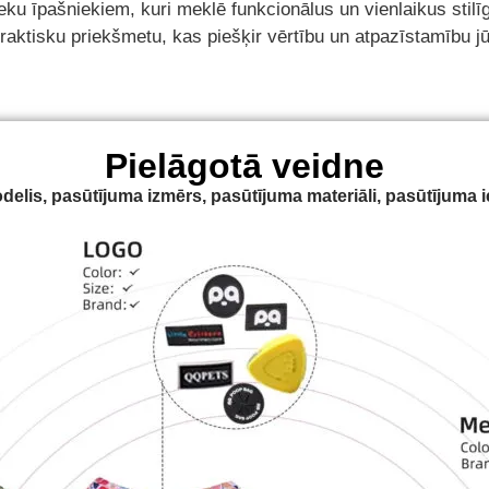
ku īpašniekiem, kuri meklē funkcionālus un vienlaikus stilī
 praktisku priekšmetu, kas piešķir vērtību un atpazīstamību 
Pielāgotā veidne
lis, pasūtījuma izmērs, pasūtījuma materiāli, pasūtījuma 