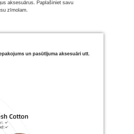
gus aksesuārus. Paplašiniet savu
jūsu zīmolam.
iepakojums un pasūtījuma aksesuāri utt.