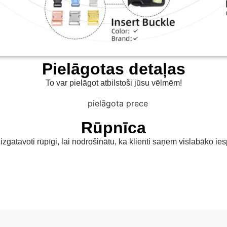
Pielāgotas detaļas
To var pielāgot atbilstoši jūsu vēlmēm!
Rūpnīca
k izgatavoti rūpīgi, lai nodrošinātu, ka klienti saņem vislabāko i