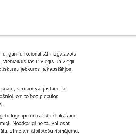
u, gan funkcionalitāti. Izgatavots
 vienlaikus tas ir viegls un viegli
ktiskumu jebkuros laikapstākļos,
siksnām, somām vai jostām, lai
pašniekiem to bez piepūles
i.
gotu logotipu un rakstu drukāšanu,
īgi. Neatkarīgi no tā, vai esat
kālu, zīmolam atbilstošu risinājumu,