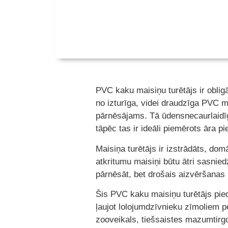
PVC kaku maisiņu turētājs ir obligā
no izturīga, videi draudzīga PVC mat
pārnēsājams. Tā ūdensnecaurlaidīg
tāpēc tas ir ideāli piemērots āra 
Maisiņa turētājs ir izstrādāts, dom
atkritumu maisiņi būtu ātri sasnie
pārnēsāt, bet drošais aizvēršanas
Šis PVC kaku maisiņu turētājs pie
ļaujot lolojumdzīvnieku zīmoliem pe
zooveikals, tiešsaistes mazumtirgot