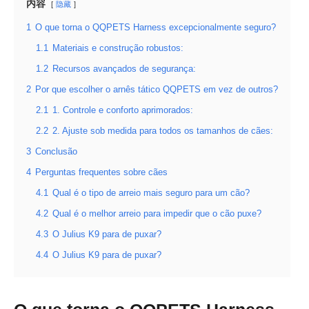
内容
隐藏
1
O que torna o QQPETS Harness excepcionalmente seguro?
1.1
Materiais e construção robustos:
1.2
Recursos avançados de segurança:
2
Por que escolher o arnês tático QQPETS em vez de outros?
2.1
1. Controle e conforto aprimorados:
2.2
2. Ajuste sob medida para todos os tamanhos de cães:
3
Conclusão
4
Perguntas frequentes sobre cães
4.1
Qual é o tipo de arreio mais seguro para um cão?
4.2
Qual é o melhor arreio para impedir que o cão puxe?
4.3
O Julius K9 para de puxar?
4.4
O Julius K9 para de puxar?