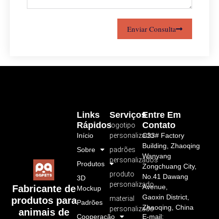
Enviar Consulta
Links
Serviços
Entre Em
Rápidos
Contato
logotipo
Início
personalizado
C33# Factory
Building, Zhaoqing
Sobre
padrões
Wanyang
personalizados
Produtos
Zongchuang City,
produto
No.41 Dawang
3D
personalizado
Avenue,
Fabricante de
Mockup
Gaoxin District,
material
produtos para
Padrões
Zhaoqing, China
personalizado
animais de
Cooperação
E-mail: