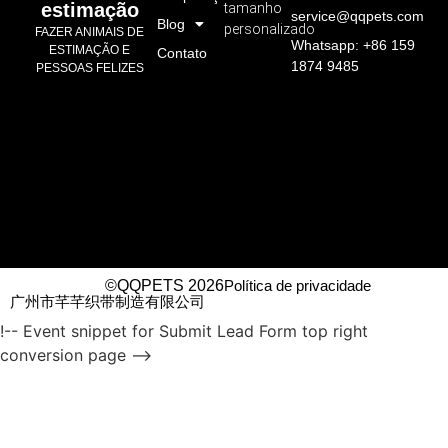
estimação
tamanho
service@qqpets.com
Blog
personalizado
FAZER ANIMAIS DE
Whatsapp: +86 159
ESTIMAÇÃO E
Contato
1874 9485
PESSOAS FELIZES
©QQPETS 2026
Política de privacidade
广州市芊芊织带制造有限公司
!-- Event snippet for Submit Lead Form top right
conversion page -->