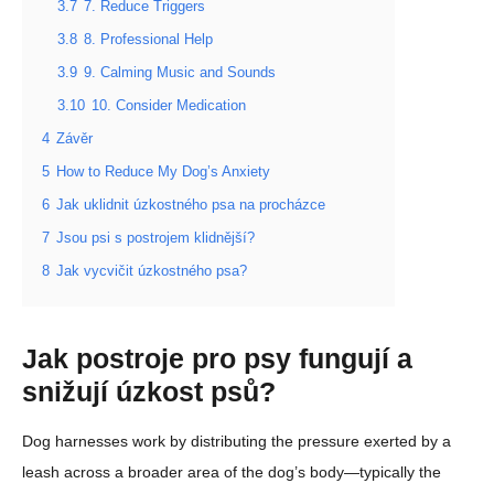
3.7
7. Reduce Triggers
3.8
8. Professional Help
3.9
9. Calming Music and Sounds
3.10
10. Consider Medication
4
Závěr
5
How to Reduce My Dog’s Anxiety
6
Jak uklidnit úzkostného psa na procházce
7
Jsou psi s postrojem klidnější?
8
Jak vycvičit úzkostného psa?
Jak postroje pro psy fungují a
snižují úzkost psů?
Dog harnesses work by distributing the pressure exerted by a
leash across a broader area of the dog’s body—typically the