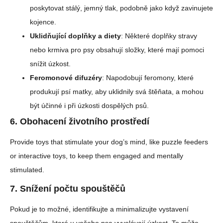
poskytovat stálý, jemný tlak, podobně jako když zavinujete
kojence.
Uklidňující doplňky a diety
: Některé doplňky stravy
nebo krmiva pro psy obsahují složky, které mají pomoci
snížit úzkost.
Feromonové difuzéry
: Napodobují feromony, které
produkují psí matky, aby uklidnily svá štěňata, a mohou
být účinné i při úzkosti dospělých psů.
6.
Obohacení životního prostředí
Provide toys that stimulate your dog’s mind, like puzzle feeders
or interactive toys, to keep them engaged and mentally
stimulated.
7.
Snížení počtu spouštěčů
Pokud je to možné, identifikujte a minimalizujte vystavení
spouštěčům, které u vašeho psa vyvolávají úzkost. To může