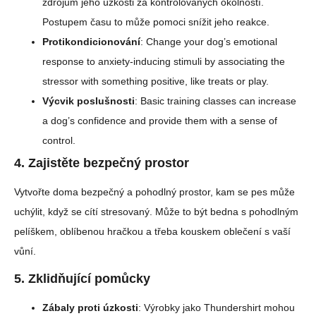
zdrojům jeho úzkosti za kontrolovaných okolností.
Postupem času to může pomoci snížit jeho reakce.
Protikondicionování
: Change your dog’s emotional
response to anxiety-inducing stimuli by associating the
stressor with something positive, like treats or play.
Výcvik poslušnosti
: Basic training classes can increase
a dog’s confidence and provide them with a sense of
control.
4.
Zajistěte bezpečný prostor
Vytvořte doma bezpečný a pohodlný prostor, kam se pes může
uchýlit, když se cítí stresovaný. Může to být bedna s pohodlným
pelíškem, oblíbenou hračkou a třeba kouskem oblečení s vaší
vůní.
5.
Zklidňující pomůcky
Zábaly proti úzkosti
: Výrobky jako Thundershirt mohou