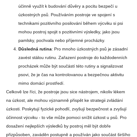
účinně využít k budování důvěry a pocitu bezpečí u
úzkostných psů. Používáním postroje ve spojení s
technikami pozitivního posilování během výcviku si psi
mohou postroj spojit s pozitivními výsledky, jako jsou
pamlsky, pochvala nebo příjemné procházky.
Důsledná rutina
: Pro mnoho úzkostných psů je zásadní
zavést stálou rutinu. Zařazení postroje do každodenních
procházek může být součástí této rutiny a signalizovat
psovi, že je čas na kontrolovanou a bezpečnou aktivitu
mimo domácí prostředí.
Celkově lze říci, že postroje jsou sice nástrojem, nikoliv lékem
na úzkost, ale mohou významně přispět ke strategii zvládání
úzkosti. Poskytují fyzické pohodlí, zvyšují bezpečnost a zvyšují
účinnost výcviku - to vše může pomoci snížit úzkost u psů. Pro
dosažení nejlepších výsledků by postroj měl být dobře
přizpůsoben, zaváděn postupně a používán jako součást širšího