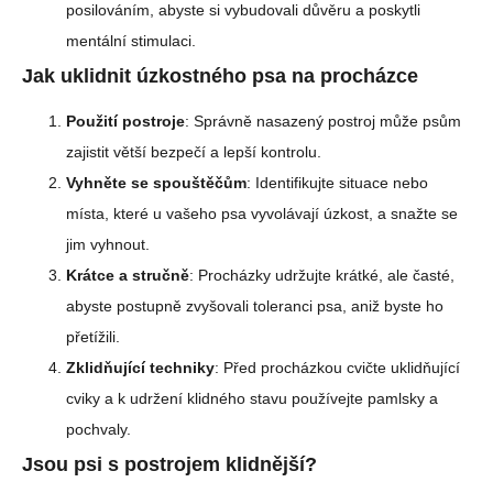
posilováním, abyste si vybudovali důvěru a poskytli
mentální stimulaci.
Jak uklidnit úzkostného psa na procházce
Použití postroje
: Správně nasazený postroj může psům
zajistit větší bezpečí a lepší kontrolu.
Vyhněte se spouštěčům
: Identifikujte situace nebo
místa, které u vašeho psa vyvolávají úzkost, a snažte se
jim vyhnout.
Krátce a stručně
: Procházky udržujte krátké, ale časté,
abyste postupně zvyšovali toleranci psa, aniž byste ho
přetížili.
Zklidňující techniky
: Před procházkou cvičte uklidňující
cviky a k udržení klidného stavu používejte pamlsky a
pochvaly.
Jsou psi s postrojem klidnější?