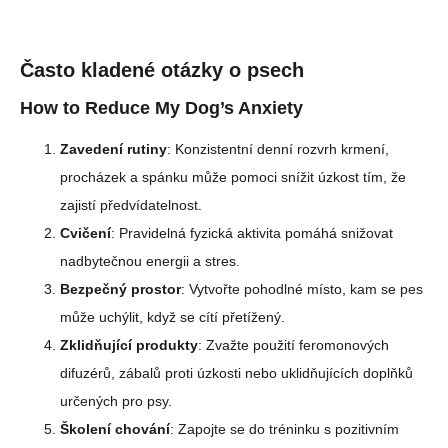
Často kladené otázky o psech
How to Reduce My Dog’s Anxiety
Zavedení rutiny
: Konzistentní denní rozvrh krmení,
procházek a spánku může pomoci snížit úzkost tím, že
zajistí předvídatelnost.
Cvičení
: Pravidelná fyzická aktivita pomáhá snižovat
nadbytečnou energii a stres.
Bezpečný prostor
: Vytvořte pohodlné místo, kam se pes
může uchýlit, když se cítí přetížený.
Zklidňující produkty
: Zvažte použití feromonových
difuzérů, zábalů proti úzkosti nebo uklidňujících doplňků
určených pro psy.
Školení chování
: Zapojte se do tréninku s pozitivním