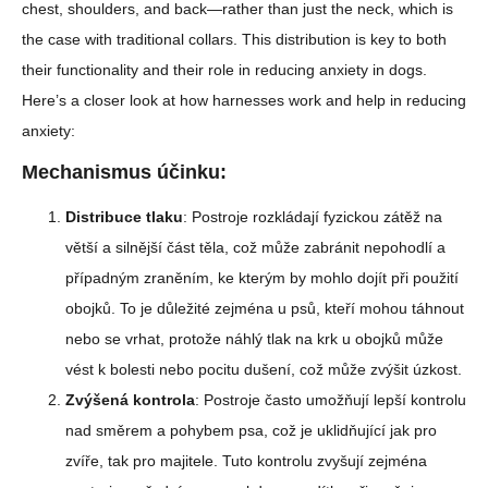
chest, shoulders, and back—rather than just the neck, which is
the case with traditional collars. This distribution is key to both
their functionality and their role in reducing anxiety in dogs.
Here’s a closer look at how harnesses work and help in reducing
anxiety:
Mechanismus účinku:
Distribuce tlaku
: Postroje rozkládají fyzickou zátěž na
větší a silnější část těla, což může zabránit nepohodlí a
případným zraněním, ke kterým by mohlo dojít při použití
obojků. To je důležité zejména u psů, kteří mohou táhnout
nebo se vrhat, protože náhlý tlak na krk u obojků může
vést k bolesti nebo pocitu dušení, což může zvýšit úzkost.
Zvýšená kontrola
: Postroje často umožňují lepší kontrolu
nad směrem a pohybem psa, což je uklidňující jak pro
zvíře, tak pro majitele. Tuto kontrolu zvyšují zejména