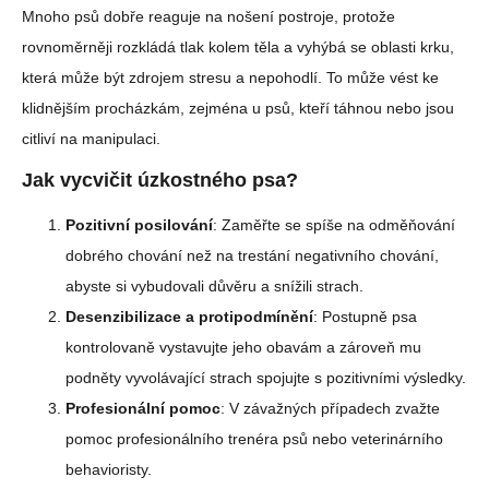
Mnoho psů dobře reaguje na nošení postroje, protože
rovnoměrněji rozkládá tlak kolem těla a vyhýbá se oblasti krku,
která může být zdrojem stresu a nepohodlí. To může vést ke
klidnějším procházkám, zejména u psů, kteří táhnou nebo jsou
citliví na manipulaci.
Jak vycvičit úzkostného psa?
Pozitivní posilování
: Zaměřte se spíše na odměňování
dobrého chování než na trestání negativního chování,
abyste si vybudovali důvěru a snížili strach.
Desenzibilizace a protipodmínění
: Postupně psa
kontrolovaně vystavujte jeho obavám a zároveň mu
podněty vyvolávající strach spojujte s pozitivními výsledky.
Profesionální pomoc
: V závažných případech zvažte
pomoc profesionálního trenéra psů nebo veterinárního
behavioristy.