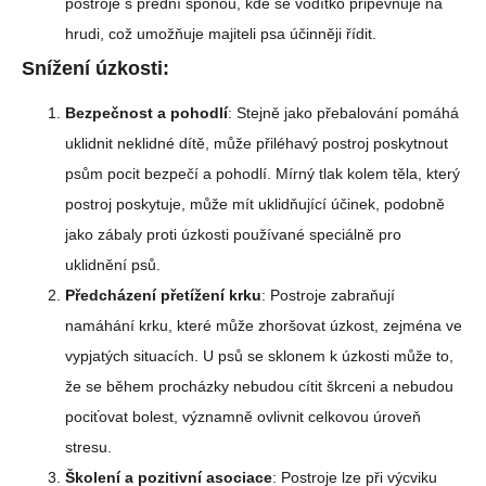
postroje s přední sponou, kde se vodítko připevňuje na
hrudi, což umožňuje majiteli psa účinněji řídit.
Snížení úzkosti:
Bezpečnost a pohodlí
: Stejně jako přebalování pomáhá
uklidnit neklidné dítě, může přiléhavý postroj poskytnout
psům pocit bezpečí a pohodlí. Mírný tlak kolem těla, který
postroj poskytuje, může mít uklidňující účinek, podobně
jako zábaly proti úzkosti používané speciálně pro
uklidnění psů.
Předcházení přetížení krku
: Postroje zabraňují
namáhání krku, které může zhoršovat úzkost, zejména ve
vypjatých situacích. U psů se sklonem k úzkosti může to,
že se během procházky nebudou cítit škrceni a nebudou
pociťovat bolest, významně ovlivnit celkovou úroveň
stresu.
Školení a pozitivní asociace
: Postroje lze při výcviku