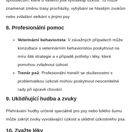
znamenat změnu trasy procházky, vyhýbání se hlasitým zvukům
nebo zvládání setkání s jinými psy.
8.
Profesionální pomoc
Veterinární behaviorista
: V závažných případech může
konzultace s veterinárním behavioristou poskytnout na
míru šité strategie a v případě potřeby i léky, které
pomohou zvládnout úzkost.
Trenér psů
: Profesionální trenéři se zkušenostmi s
problematikou úzkosti mohou poskytnout neocenitelné
rady při úpravě chování.
9.
Uklidňující hudba a zvuky
Přehrávání hudby určené speciálně pro psy nebo bílého šumu
může zakrýt zvuky vyvolávající úzkost a uklidnit úzkostného psa.
10.
Zvažte léky