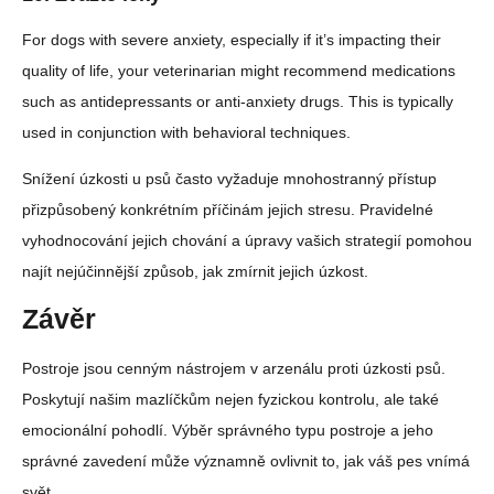
For dogs with severe anxiety, especially if it’s impacting their
quality of life, your veterinarian might recommend medications
such as antidepressants or anti-anxiety drugs. This is typically
used in conjunction with behavioral techniques.
Snížení úzkosti u psů často vyžaduje mnohostranný přístup
přizpůsobený konkrétním příčinám jejich stresu. Pravidelné
vyhodnocování jejich chování a úpravy vašich strategií pomohou
najít nejúčinnější způsob, jak zmírnit jejich úzkost.
Závěr
Postroje jsou cenným nástrojem v arzenálu proti úzkosti psů.
Poskytují našim mazlíčkům nejen fyzickou kontrolu, ale také
emocionální pohodlí. Výběr správného typu postroje a jeho
správné zavedení může významně ovlivnit to, jak váš pes vnímá
svět.