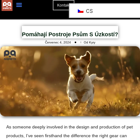
Kontakt
CS
O Stránkách
Pomáhají Postroje Psům S Úzkostí?
Červenec 4, 2024
Od Kyry
As someone deeply involved in the design and production of pet
products, I’ve seen firsthand the difference the right gear can