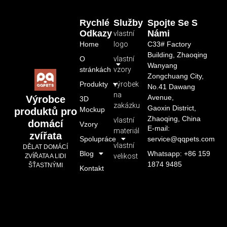
Rychlé
Služby
Spojte Se S
Odkazy
Námi
vlastní
Home
logo
C33# Factory
Building, Zhaoqing
O
vlastní
Wanyang
stránkách
vzory
Zongchuang City,
Produkty
výrobek
No.41 Dawang
na
Avenue,
Výrobce
3D
zakázku
Gaoxin District,
Mockup
produktů pro
Zhaoqing, China
vlastní
domácí
Vzory
E-mail:
materiál
zvířata
Spolupráce
service@qqpets.com
vlastní
DĚLAT DOMÁCÍ
Blog
Whatsapp: +86 159
velikost
ZVÍŘATA A LIDI
1874 9485
ŠŤASTNÝMI
Kontakt