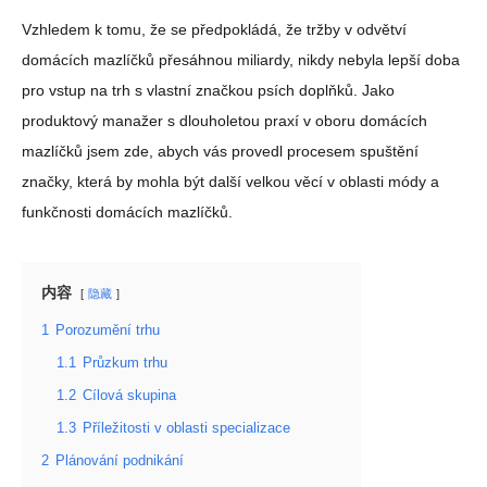
Vzhledem k tomu, že se předpokládá, že tržby v odvětví
domácích mazlíčků přesáhnou miliardy, nikdy nebyla lepší doba
pro vstup na trh s vlastní značkou psích doplňků. Jako
produktový manažer s dlouholetou praxí v oboru domácích
mazlíčků jsem zde, abych vás provedl procesem spuštění
značky, která by mohla být další velkou věcí v oblasti módy a
funkčnosti domácích mazlíčků.
内容
隐藏
1
Porozumění trhu
1.1
Průzkum trhu
1.2
Cílová skupina
1.3
Příležitosti v oblasti specializace
2
Plánování podnikání