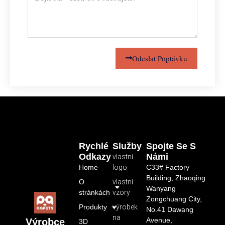
Odeslat Poptávku
Rychlé
Služby
Spojte Se S
Odkazy
Námi
vlastní
Home
logo
C33# Factory
Building, Zhaoqing
O
vlastní
Wanyang
stránkách
vzory
Zongchuang City,
Produkty
výrobek
No.41 Dawang
na
Avenue,
Výrobce
3D