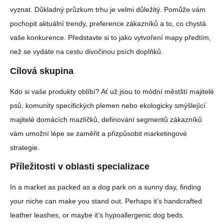
vyznat. Důkladný průzkum trhu je velmi důležitý. Pomůže vám
pochopit aktuální trendy, preference zákazníků a to, co chystá
vaše konkurence. Představte si to jako vytvoření mapy předtím,
než se vydáte na cestu divočinou psích doplňků.
Cílová skupina
Kdo si vaše produkty oblíbí? Ať už jsou to módní městští majitelé
psů, komunity specifických plemen nebo ekologicky smýšlející
majitelé domácích mazlíčků, definování segmentů zákazníků
vám umožní lépe se zaměřit a přizpůsobit marketingové
strategie.
Příležitosti v oblasti specializace
In a market as packed as a dog park on a sunny day, finding
your niche can make you stand out. Perhaps it’s handcrafted
leather leashes, or maybe it’s hypoallergenic dog beds.