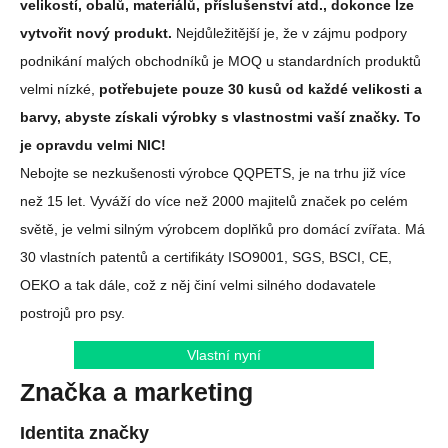
velikostí, obalů, materiálů, příslušenství atd., dokonce lze
vytvořit nový produkt.
Nejdůležitější je, že v zájmu podpory
podnikání malých obchodníků je MOQ u standardních produktů
velmi nízké,
potřebujete pouze 30 kusů od každé velikosti a
barvy, abyste získali výrobky s vlastnostmi vaší značky. To
je opravdu velmi NIC!
Nebojte se nezkušenosti výrobce QQPETS, je na trhu již více
než 15 let. Vyváží do více než 2000 majitelů značek po celém
světě, je velmi silným výrobcem doplňků pro domácí zvířata. Má
30 vlastních patentů a certifikáty ISO9001, SGS, BSCI, CE,
OEKO a tak dále, což z něj činí velmi silného dodavatele
postrojů pro psy.
Vlastní nyní
Značka a marketing
Identita značky