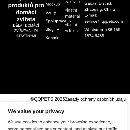
zakázku
Gaoxin District,
Mockup
produktů pro
Zhaoqing, China
vlastní
domácí
Vzory
E-mail:
materiál
zvířata
Spolupráce
service@qqpets.com
vlastní
DĚLAT DOMÁCÍ
Blog
Whatsapp: +86 159
velikost
ZVÍŘATA A LIDI
1874 9485
ŠŤASTNÝMI
Kontakt
©QQPETS 2026
Zásady ochrany osobních údajů
广州市芊芊织带制造有限公司
We value your privacy
!-- Event snippet for Submit Lead Form top right
conversion page -->
We use cookies to enhance your browsing experience,
serve personalised ads or content, and analyse our traffic.