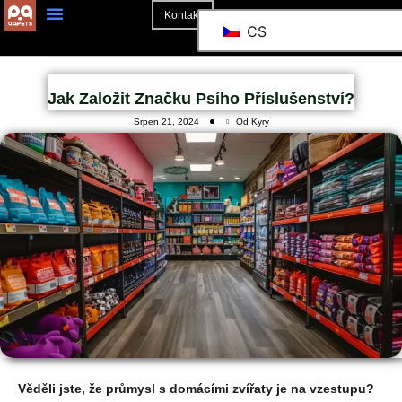
Kontakt
CS
O Stránkách
Jak Založit Značku Psího Příslušenství?
Srpen 21, 2024
Od Kyry
Věděli jste, že průmysl s domácími zvířaty je na vzestupu?