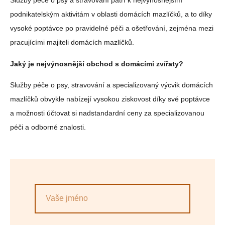
Služby péče o psy a stravování patří k nejvýnosnějším
podnikatelským aktivitám v oblasti domácích mazlíčků, a to díky
vysoké poptávce po pravidelné péči a ošetřování, zejména mezi
pracujícími majiteli domácích mazlíčků.
Jaký je nejvýnosnější obchod s domácími zvířaty?
Služby péče o psy, stravování a specializovaný výcvik domácích
mazlíčků obvykle nabízejí vysokou ziskovost díky své poptávce
a možnosti účtovat si nadstandardní ceny za specializovanou
péči a odborné znalosti.