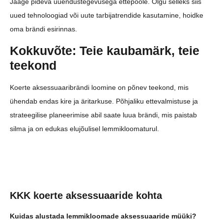
Jääge pideva uuendustegevusega ettepoole. Olgu selleks siis
uued tehnoloogiad või uute tarbijatrendide kasutamine, hoidke
oma brändi esirinnas.
Kokkuvõte: Teie kaubamärk, teie
teekond
Koerte aksessuaaribrändi loomine on põnev teekond, mis
ühendab endas kire ja äritarkuse. Põhjaliku ettevalmistuse ja
strateegilise planeerimise abil saate luua brändi, mis paistab
silma ja on edukas elujõulisel lemmikloomaturul.
KKK koerte aksessuaaride kohta
Kuidas alustada lemmikloomade aksessuaaride müüki?