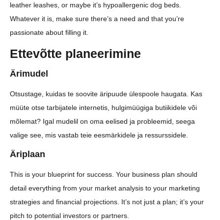
leather leashes, or maybe it’s hypoallergenic dog beds.
Whatever it is, make sure there’s a need and that you’re
passionate about filling it.
Ettevõtte planeerimine
Ärimudel
Otsustage, kuidas te soovite äripuude ülespoole haugata. Kas
müüte otse tarbijatele internetis, hulgimüügiga butiikidele või
mõlemat? Igal mudelil on oma eelised ja probleemid, seega
valige see, mis vastab teie eesmärkidele ja ressurssidele.
Äriplaan
This is your blueprint for success. Your business plan should
detail everything from your market analysis to your marketing
strategies and financial projections. It’s not just a plan; it’s your
pitch to potential investors or partners.