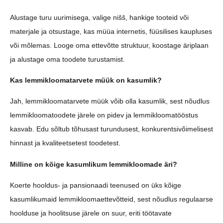
Alustage turu uurimisega, valige nišš, hankige tooteid või
materjale ja otsustage, kas müüa internetis, füüsilises kaupluses
või mõlemas. Looge oma ettevõtte struktuur, koostage äriplaan
ja alustage oma toodete turustamist.
Kas lemmikloomatarvete müük on kasumlik?
Jah, lemmikloomatarvete müük võib olla kasumlik, sest nõudlus
lemmikloomatoodete järele on pidev ja lemmikloomatööstus
kasvab. Edu sõltub tõhusast turundusest, konkurentsivõimelisest
hinnast ja kvaliteetsetest toodetest.
Milline on kõige kasumlikum lemmikloomade äri?
Koerte hooldus- ja pansionaadi teenused on üks kõige
kasumlikumaid lemmikloomaettevõtteid, sest nõudlus regulaarse
hoolduse ja hoolitsuse järele on suur, eriti töötavate