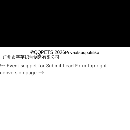
©QQPETS 2026
Privaatsuspoliitika
广州市芊芊织带制造有限公司
!-- Event snippet for Submit Lead Form top right
conversion page -->