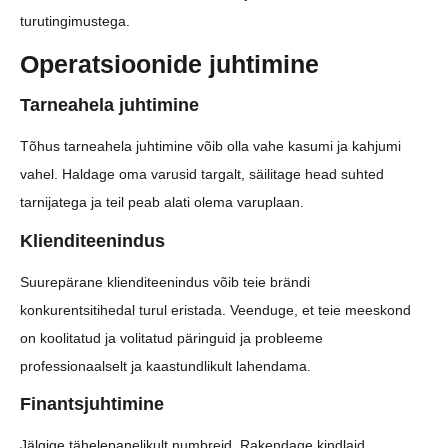
turutingimustega.
Operatsioonide juhtimine
Tarneahela juhtimine
Tõhus tarneahela juhtimine võib olla vahe kasumi ja kahjumi
vahel. Haldage oma varusid targalt, säilitage head suhted
tarnijatega ja teil peab alati olema varuplaan.
Klienditeenindus
Suurepärane klienditeenindus võib teie brändi
konkurentsitihedal turul eristada. Veenduge, et teie meeskond
on koolitatud ja volitatud päringuid ja probleeme
professionaalselt ja kaastundlikult lahendama.
Finantsjuhtimine
Jälgige tähelepanelikult numbreid. Rakendage kindlaid