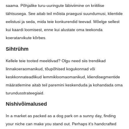
saama. Põhjalike turu-uuringute läbiviimine on kriitilise
tähtsusega. See aitab teil mõista praegusi suundumusi, klientide
eelistusi ja seda, mida teie konkurendid teevad. Mõelge sellest
kui kaardi loomisest, enne kui alustate oma teekonda
koeratarvikute kõrbes.
Sihtrühm
Kellele teie tooted meeldivad? Olgu need siis trendikad
linnakoeraomanikud, tõupõhised kogukonnad või
keskkonnateadlikud lemmikloomaomanikud, kliendisegmentide
määratlemine aitab teil paremini keskenduda ja kohandada oma
turundusstrateegiaid.
Nishivõimalused
In a market as packed as a dog park on a sunny day, finding
your niche can make you stand out. Perhaps it’s handcrafted