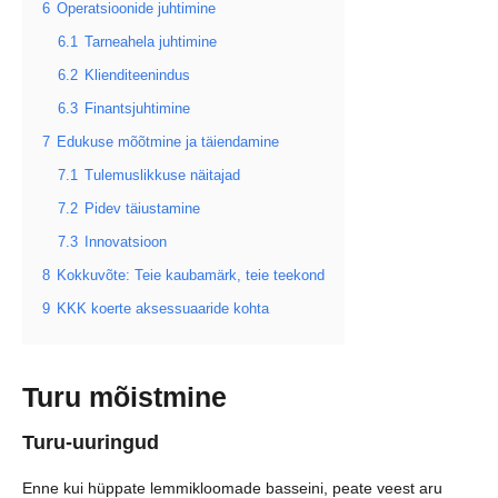
6
Operatsioonide juhtimine
6.1
Tarneahela juhtimine
6.2
Klienditeenindus
6.3
Finantsjuhtimine
7
Edukuse mõõtmine ja täiendamine
7.1
Tulemuslikkuse näitajad
7.2
Pidev täiustamine
7.3
Innovatsioon
8
Kokkuvõte: Teie kaubamärk, teie teekond
9
KKK koerte aksessuaaride kohta
Turu mõistmine
Turu-uuringud
Enne kui hüppate lemmikloomade basseini, peate veest aru