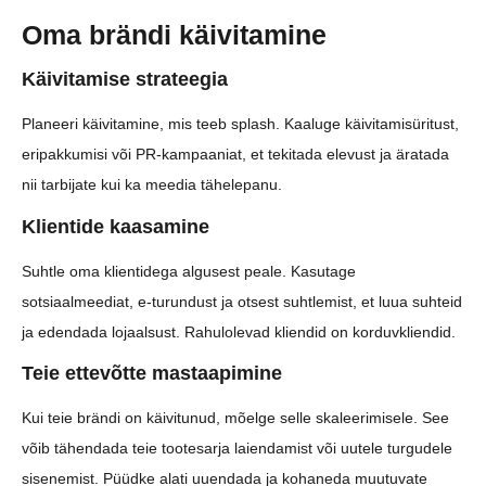
Oma brändi käivitamine
Käivitamise strateegia
Planeeri käivitamine, mis teeb splash. Kaaluge käivitamisüritust,
eripakkumisi või PR-kampaaniat, et tekitada elevust ja äratada
nii tarbijate kui ka meedia tähelepanu.
Klientide kaasamine
Suhtle oma klientidega algusest peale. Kasutage
sotsiaalmeediat, e-turundust ja otsest suhtlemist, et luua suhteid
ja edendada lojaalsust. Rahulolevad kliendid on korduvkliendid.
Teie ettevõtte mastaapimine
Kui teie brändi on käivitunud, mõelge selle skaleerimisele. See
võib tähendada teie tootesarja laiendamist või uutele turgudele
sisenemist. Püüdke alati uuendada ja kohaneda muutuvate