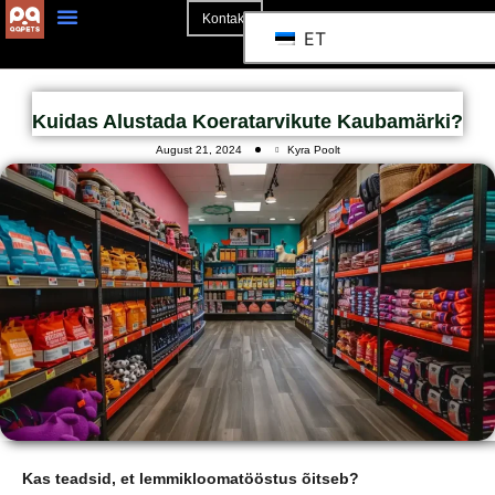
Kontakt
ET
Kuidas Alustada Koeratarvikute Kaubamärki?
August 21, 2024
Kyra Poolt
Kas teadsid, et lemmikloomatööstus õitseb?