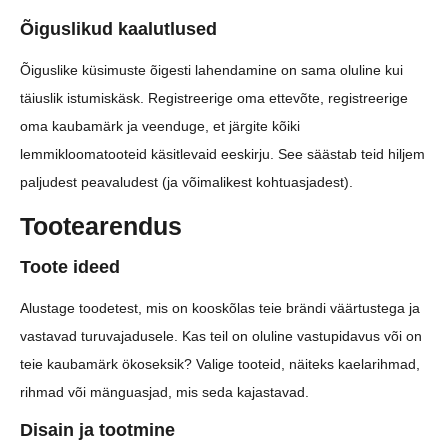
Õiguslikud kaalutlused
Õiguslike küsimuste õigesti lahendamine on sama oluline kui
täiuslik istumiskäsk. Registreerige oma ettevõte, registreerige
oma kaubamärk ja veenduge, et järgite kõiki
lemmikloomatooteid käsitlevaid eeskirju. See säästab teid hiljem
paljudest peavaludest (ja võimalikest kohtuasjadest).
Tootearendus
Toote ideed
Alustage toodetest, mis on kooskõlas teie brändi väärtustega ja
vastavad turuvajadusele. Kas teil on oluline vastupidavus või on
teie kaubamärk ökoseksik? Valige tooteid, näiteks kaelarihmad,
rihmad või mänguasjad, mis seda kajastavad.
Disain ja tootmine