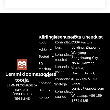
Kiirlingid
Teenused
Võta Ühendust
Kodu
kohandatud
C33# Factory
logo
Building, Zhaoqing
kohta
Wanyang
kohandatud
Tooted
Zongchuang City,
mustrid
No.41 Dawang
3D
kohandatud
Avenue,
Mockup
toode
Gaoxin District,
Lemmikloomatoodete
Mustrid
Zhaoqing, China
kohandatud
tootja
Koostöö
E-post:
materjal
LEMMIKLOOMADE JA
service@qqpets.com
INIMESTE
Blogi
kohandatud
ÕNNELIKUKS
Whatsapp: +86 159
suurus
Kontakt
TEGEMINE
1874 9485