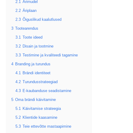
2.1
Ärimudel
2.2
Äriplaan
2.3
Õiguslikud kaalutlused
3
Tootearendus
3.1
Toote ideed
3.2
Disain ja tootmine
3.3
Testimine ja kvaliteedi tagamine
4
Branding ja turundus
4.1
Brändi identiteet
4.2
Turundusstrateegiad
4.3
E-kaubanduse seadistamine
5
Oma brändi käivitamine
5.1
Käivitamise strateegia
5.2
Klientide kaasamine
5.3
Teie ettevõtte mastaapimine