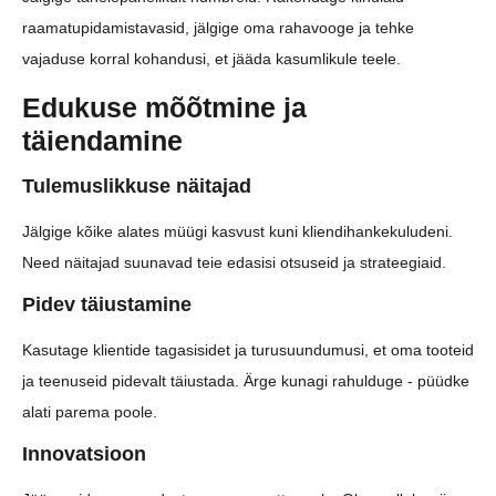
raamatupidamistavasid, jälgige oma rahavooge ja tehke
vajaduse korral kohandusi, et jääda kasumlikule teele.
Edukuse mõõtmine ja
täiendamine
Tulemuslikkuse näitajad
Jälgige kõike alates müügi kasvust kuni kliendihankekuludeni.
Need näitajad suunavad teie edasisi otsuseid ja strateegiaid.
Pidev täiustamine
Kasutage klientide tagasisidet ja turusuundumusi, et oma tooteid
ja teenuseid pidevalt täiustada. Ärge kunagi rahulduge - püüdke
alati parema poole.
Innovatsioon