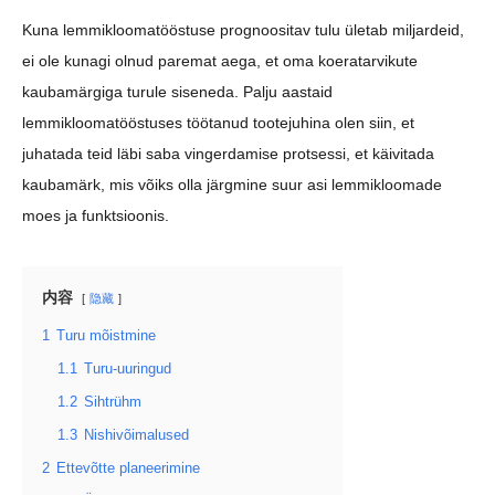
Kuna lemmikloomatööstuse prognoositav tulu ületab miljardeid,
ei ole kunagi olnud paremat aega, et oma koeratarvikute
kaubamärgiga turule siseneda. Palju aastaid
lemmikloomatööstuses töötanud tootejuhina olen siin, et
juhatada teid läbi saba vingerdamise protsessi, et käivitada
kaubamärk, mis võiks olla järgmine suur asi lemmikloomade
moes ja funktsioonis.
内容
隐藏
1
Turu mõistmine
1.1
Turu-uuringud
1.2
Sihtrühm
1.3
Nishivõimalused
2
Ettevõtte planeerimine