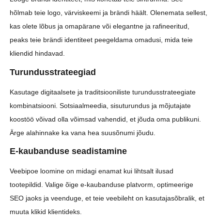
hõlmab teie logo, värviskeemi ja brändi häält. Olenemata sellest,
kas olete lõbus ja omapärane või elegantne ja rafineeritud,
peaks teie brändi identiteet peegeldama omadusi, mida teie
kliendid hindavad.
Turundusstrateegiad
Kasutage digitaalsete ja traditsiooniliste turundusstrateegiate
kombinatsiooni. Sotsiaalmeedia, sisuturundus ja mõjutajate
koostöö võivad olla võimsad vahendid, et jõuda oma publikuni.
Ärge alahinnake ka vana hea suusõnumi jõudu.
E-kaubanduse seadistamine
Veebipoe loomine on midagi enamat kui lihtsalt ilusad
tootepildid. Valige õige e-kaubanduse platvorm, optimeerige
SEO jaoks ja veenduge, et teie veebileht on kasutajasõbralik, et
muuta klikid klientideks.