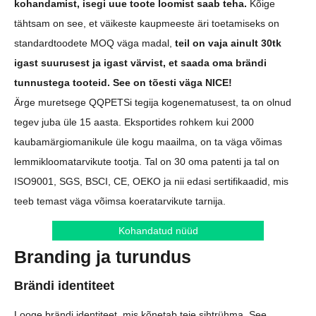
kohandamist, isegi uue toote loomist saab teha.
Kõige
tähtsam on see, et väikeste kaupmeeste äri toetamiseks on
standardtoodete MOQ väga madal,
teil on vaja ainult 30tk
igast suurusest ja igast värvist, et saada oma brändi
tunnustega tooteid. See on tõesti väga NICE!
Ärge muretsege QQPETSi tegija kogenematusest, ta on olnud
tegev juba üle 15 aasta. Eksportides rohkem kui 2000
kaubamärgiomanikule üle kogu maailma, on ta väga võimas
lemmikloomatarvikute tootja. Tal on 30 oma patenti ja tal on
ISO9001, SGS, BSCI, CE, OEKO ja nii edasi sertifikaadid, mis
teeb temast väga võimsa koeratarvikute tarnija.
Kohandatud nüüd
Branding ja turundus
Brändi identiteet
Looge brändi identiteet, mis kõnetab teie sihtrühma. See