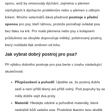
oporu, aniž by omezovaly dýchání, zejména u plemen
náchylných k dýchacím problémům nebo u plemen s citlivým
krkem. Mnoho veterinářů dává přednost
postroje s přední
sponou
pro psy, kteří táhnou, protože pomáhají ovládat psa
bez tlaku na krk. Pro malá plemena nebo psy s kolapsem
průdušnice se obvykle doporučuje měkký, polstrovaný postroj,
který rozkládá tlak směrem od krku.
Jak vybrat dobrý postroj pro psa?
Při výběru dobrého postroje pro psa berte v úvahu následující
skutečnosti:
Přizpůsobení a pohodlí
: Ujistěte se, že postroj dobře
sedí a není příliš těsný ani příliš volný. Pod popruhy by se
měly dobře vejít dva prsty.
Materiál
: Hledejte odolné a pohodlné materiály, které
nedráždí kůži vašeho psa. Prodyšné tkaniny jsou skvělé