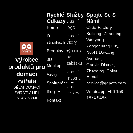
Rychlé
Služby
Spojte Se S
Odkazy
Námi
vlastní
Home
logo
C33# Factory
Building, Zhaoqing
O
vlastní
Wanyang
stránkách
vzory
Zongchuang City,
Produkty
výrobek
No.41 Dawang
na
Avenue,
Výrobce
3D
zakázku
Gaoxin District,
Mockup
produktů pro
Zhaoqing, China
vlastní
domácí
Vzory
E-mail:
materiál
zvířata
Spolupráce
service@qqpets.com
vlastní
DĚLAT DOMÁCÍ
Blog
Whatsapp: +86 159
velikost
ZVÍŘATA A LIDI
1874 9485
ŠŤASTNÝMI
Kontakt