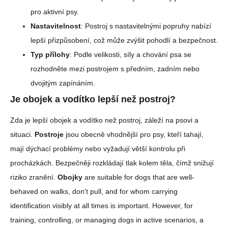
pro aktivní psy.
Nastavitelnost
: Postroj s nastavitelnými popruhy nabízí
lepší přizpůsobení, což může zvýšit pohodlí a bezpečnost.
Typ přílohy
: Podle velikosti, síly a chování psa se
rozhodněte mezi postrojem s předním, zadním nebo
dvojitým zapínáním.
Je obojek a vodítko lepší než postroj?
Zda je lepší obojek a vodítko než postroj, záleží na psovi a
situaci.
Postroje
jsou obecně vhodnější pro psy, kteří tahají,
mají dýchací problémy nebo vyžadují větší kontrolu při
procházkách. Bezpečněji rozkládají tlak kolem těla, čímž snižují
riziko zranění.
Obojky
are suitable for dogs that are well-
behaved on walks, don’t pull, and for whom carrying
identification visibly at all times is important. However, for
training, controlling, or managing dogs in active scenarios, a