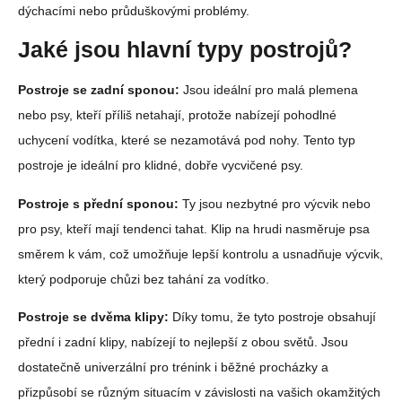
dýchacími nebo průduškovými problémy.
Jaké jsou hlavní typy postrojů?
Postroje se zadní sponou:
Jsou ideální pro malá plemena
nebo psy, kteří příliš netahají, protože nabízejí pohodlné
uchycení vodítka, které se nezamotává pod nohy. Tento typ
postroje je ideální pro klidné, dobře vycvičené psy.
Postroje s přední sponou:
Ty jsou nezbytné pro výcvik nebo
pro psy, kteří mají tendenci tahat. Klip na hrudi nasměruje psa
směrem k vám, což umožňuje lepší kontrolu a usnadňuje výcvik,
který podporuje chůzi bez tahání za vodítko.
Postroje se dvěma klipy:
Díky tomu, že tyto postroje obsahují
přední i zadní klipy, nabízejí to nejlepší z obou světů. Jsou
dostatečně univerzální pro trénink i běžné procházky a
přizpůsobí se různým situacím v závislosti na vašich okamžitých