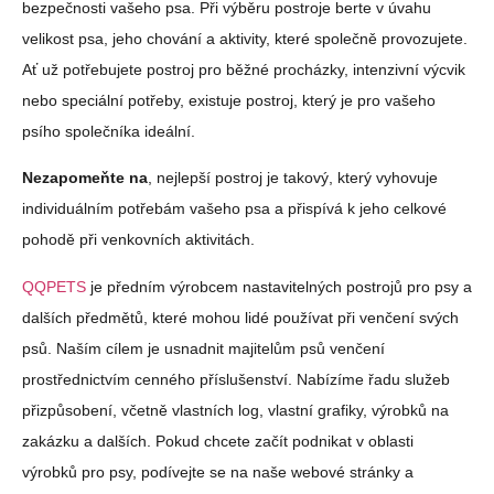
bezpečnosti vašeho psa. Při výběru postroje berte v úvahu
velikost psa, jeho chování a aktivity, které společně provozujete.
Ať už potřebujete postroj pro běžné procházky, intenzivní výcvik
nebo speciální potřeby, existuje postroj, který je pro vašeho
psího společníka ideální.
Nezapomeňte na
, nejlepší postroj je takový, který vyhovuje
individuálním potřebám vašeho psa a přispívá k jeho celkové
pohodě při venkovních aktivitách.
QQPETS
je předním výrobcem nastavitelných postrojů pro psy a
dalších předmětů, které mohou lidé používat při venčení svých
psů. Naším cílem je usnadnit majitelům psů venčení
prostřednictvím cenného příslušenství. Nabízíme řadu služeb
přizpůsobení, včetně vlastních log, vlastní grafiky, výrobků na
zakázku a dalších. Pokud chcete začít podnikat v oblasti
výrobků pro psy, podívejte se na naše webové stránky a