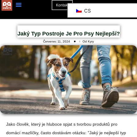
Kontakt
CS
O Stránkách
Jaký Typ Postroje Je Pro Psy Nejlepší?
Červenec 11, 2024
Od Kyry
Jako člověk, který je hluboce spjat s tvorbou produktů pro
domácí mazlíčky, často dostávám otázku: "Jaký je nejlepší typ