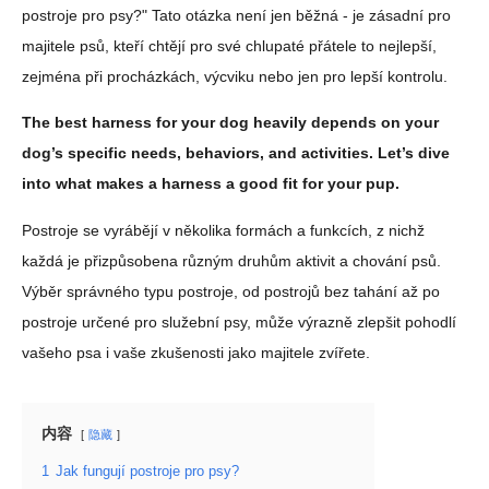
postroje pro psy?" Tato otázka není jen běžná - je zásadní pro
majitele psů, kteří chtějí pro své chlupaté přátele to nejlepší,
zejména při procházkách, výcviku nebo jen pro lepší kontrolu.
The best harness for your dog heavily depends on your
dog’s specific needs, behaviors, and activities. Let’s dive
into what makes a harness a good fit for your pup.
Postroje se vyrábějí v několika formách a funkcích, z nichž
každá je přizpůsobena různým druhům aktivit a chování psů.
Výběr správného typu postroje, od postrojů bez tahání až po
postroje určené pro služební psy, může výrazně zlepšit pohodlí
vašeho psa i vaše zkušenosti jako majitele zvířete.
内容
隐藏
1
Jak fungují postroje pro psy?