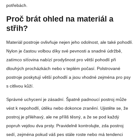
potřebách.
Proč brát ohled na materiál a
střih?
Materiál postroje ovlivňuje nejen jeho odolnost, ale také pohodlí.
Nylon je častou volbou díky své pevnosti a snadné údržbě,
zatímco síťovina nabízí prodyšnost pro větší pohodlí při
dlouhých procházkách nebo v teplém počasí. Polstrované
postroje poskytují větší pohodlí a jsou vhodné zejména pro psy
s citlivou kůží.
Správné uchycení je zásadní. Špatně padnoucí postroj může
vést k nepohodlí, útěku nebo dokonce zranění. Ujistěte se, že
postroj je přiléhavý, ale ne příliš těsný, a že se pod každý
popruh vejdou dva prsty. Pravidelně kontrolujte, zda postroj
sedí, zejména pokud váš pes stále roste nebo má tendenci