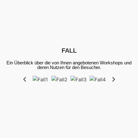
Jetzt
Jetzt
Jetzt
anpassen
anpassen
anpassen
FALL
Ein Überblick über die von Ihnen angebotenen Workshops und
deren Nutzen für den Besucher.