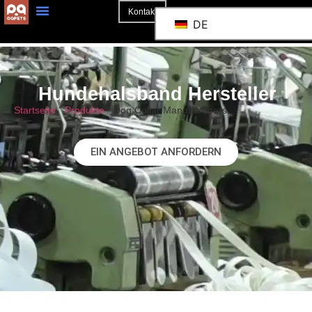
Kontakt
DE
Hundehalsband Hersteller
Startseite
"
Produkte
"
Dog Collar Manufacturers
EIN ANGEBOT ANFORDERN