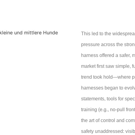
This led to the widesprea
pressure across the stron
harness offered a safer, 
market first saw simple, 
trend took hold—where pe
harnesses began to evolv
statements, tools for speci
training (e.g., no-pull fr
the art of control and comf
safety unaddressed: visibi