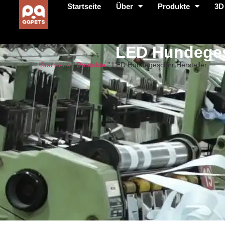
Startseite
Über
Produkte
3D
LED Hundegesc
Startseite
"
Produkte
"
LED Hundegeschirr Hersteller