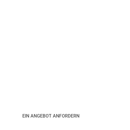
ktieren Sie uns und passen
Sie Ihr LED-Zubehör an
Hier klicken
EIN ANGEBOT ANFORDERN