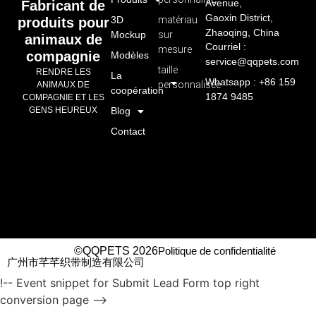
Avenue,
Fabricant de
Gaoxin District,
3D
matériau
produits pour
Zhaoqing, China
Mockup
sur
animaux de
Courriel :
mesure
compagnie
Modèles
service@qqpets.com
taille
RENDRE LES
La
Whatsapp : +86 159
personnalisée
ANIMAUX DE
coopération
1874 9485
COMPAGNIE ET LES
GENS HEUREUX
Blog
Contact
©QQPETS 2026
Politique de confidentialité
广州市芊芊织带制造有限公司
!-- Event snippet for Submit Lead Form top right
conversion page -->