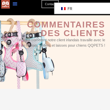
Contact
FR
COMMENTAIRES
DES CLIENTS
Voyons comment notre client irlandais travaille avec le
fabricant de harnais, colliers et laisses pour chiens QQPETS !