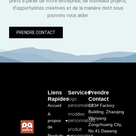
prêts à parler de votre entreprise, de nouveaux projets,
d'opportunités créatives et de la manière dont nous
pouvons vous aider.
PRENDRE CONTACT
Liens
Services
Prendre
Rapides
Contact
logo
Accueil
personnalisé
C33# Factory
Building, Zhaoqing
A
modèles
Wanyang
propos
personnalisés
Zongchuang City,
de
produit
No.41 Dawang
Produits
personnalisé