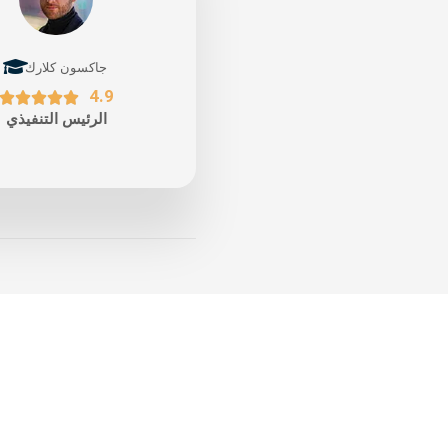
جاكسون كلارك
4.9





الرئيس التنفيذي