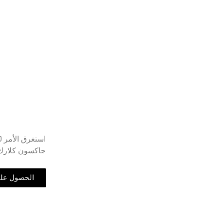
استغرق الأمر 20 دقيقة فقط ليكون التأثير جاهزاً!
جاكسون كلارك س
الحصول على