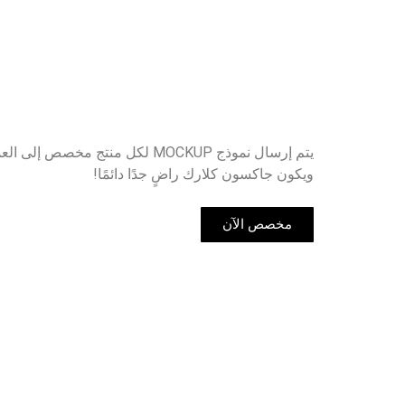
يتم إرسال نموذج MOCKUP لكل منتج مخصص إل
ويكون جاكسون كلارك راضٍ جدًا دائمًا!
مخصص الآن