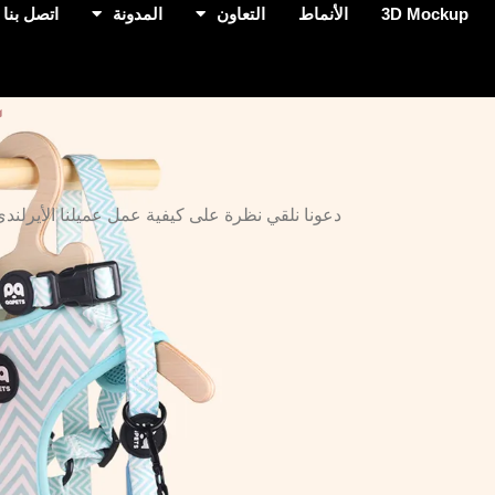
3D Mockup
الأنماط
التعاون
المدونة
اتصل بنا
آ
دعونا نلقي نظرة على كيفية عمل عميلنا الأيرلندي م