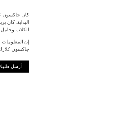
كان جاكسون كلا
البداية. كان ي
للكلاب وحامل أ
إن المعلومات ال
جاكسون كلارك ب
أرسل طلبك