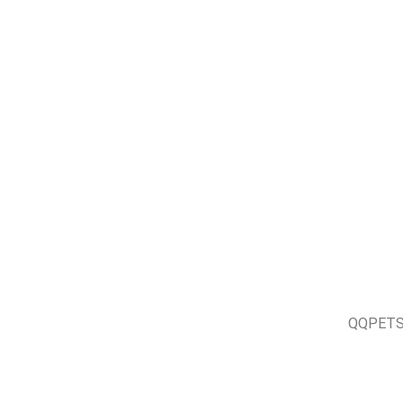
د ذلك، ستقوم الشركة المصنعة لمجموعة أحزمة الكلاب QQPETS