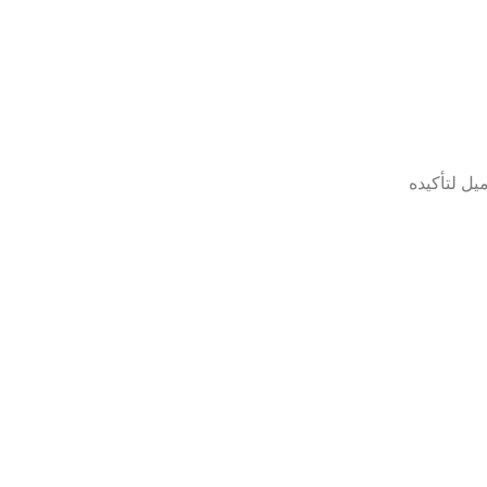
ى العميل لتأكيده