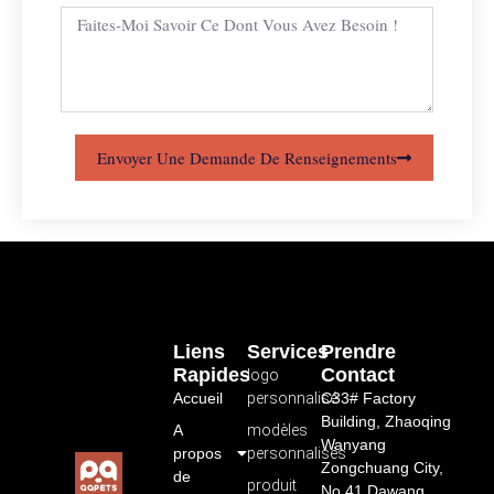
Envoyer Une Demande De Renseignements
Liens
Services
Prendre
Rapides
Contact
logo
Accueil
personnalisé
C33# Factory
Building, Zhaoqing
A
modèles
Wanyang
propos
personnalisés
Zongchuang City,
de
produit
No.41 Dawang