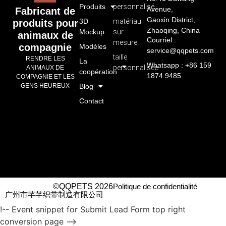
Produits
personnalisé
Avenue,
Fabricant de
Gaoxin District,
3D
matériau
produits pour
Zhaoqing, China
Mockup
sur
animaux de
Courriel :
mesure
compagnie
Modèles
service@qqpets.com
taille
RENDRE LES
La
Whatsapp : +86 159
personnalisée
ANIMAUX DE
coopération
1874 9485
COMPAGNIE ET LES
GENS HEUREUX
Blog
Contact
©QQPETS 2026
Politique de confidentialité
广州市芊芊织带制造有限公司
!-- Event snippet for Submit Lead Form top right
conversion page -->