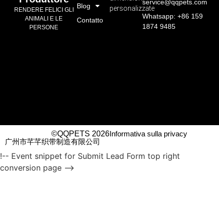
service@qqpets.com
Blog
personalizzate
RENDERE FELICI GLI
Whatsapp: +86 159
ANIMALI E LE
Contatto
1874 9485
PERSONE
©QQPETS 2026
Informativa sulla privacy
广州市芊芊织带制造有限公司
!-- Event snippet for Submit Lead Form top right
conversion page -->