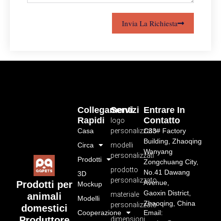
Invia La Richiesta
Collegamenti
Servizi
Entrare In
Rapidi
Contatto
logo
Casa
personalizzato
C33# Factory
Building, Zhaoqing
Circa
modelli
Wanyang
personalizzati
Prodotti
Zongchuang City,
prodotto
No.41 Dawang
3D
personalizzato
Avenue,
Prodotti per
Mockup
Gaoxin District,
materiale
animali
Modelli
Zhaoqing, China
personalizzato
domestici
Cooperazione
Email:
Produttore
dimensioni