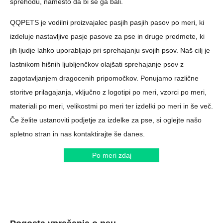
sprehodu, namesto da bi se ga bali.
QQPETS je vodilni proizvajalec pasjih pasjih pasov po meri, ki
izdeluje nastavljive pasje pasove za pse in druge predmete, ki
jih ljudje lahko uporabljajo pri sprehajanju svojih psov. Naš cilj je
lastnikom hišnih ljubljenčkov olajšati sprehajanje psov z
zagotavljanjem dragocenih pripomočkov. Ponujamo različne
storitve prilagajanja, vključno z logotipi po meri, vzorci po meri,
materiali po meri, velikostmi po meri ter izdelki po meri in še več.
Če želite ustanoviti podjetje za izdelke za pse, si oglejte našo
spletno stran in nas kontaktirajte še danes.
Po meri zdaj