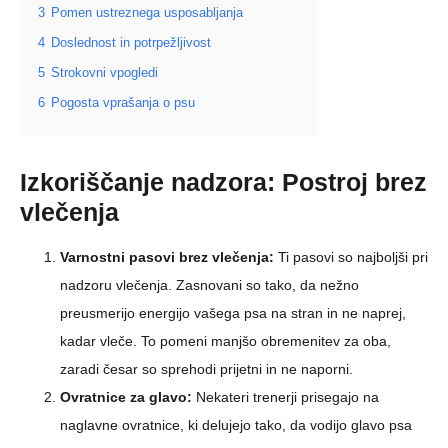
3
Pomen ustreznega usposabljanja
4
Doslednost in potrpežljivost
5
Strokovni vpogledi
6
Pogosta vprašanja o psu
Izkoriščanje nadzora: Postroj brez
vlečenja
Varnostni pasovi brez vlečenja:
Ti pasovi so najboljši pri
nadzoru vlečenja. Zasnovani so tako, da nežno
preusmerijo energijo vašega psa na stran in ne naprej,
kadar vleče. To pomeni manjšo obremenitev za oba,
zaradi česar so sprehodi prijetni in ne naporni.
Ovratnice za glavo:
Nekateri trenerji prisegajo na
naglavne ovratnice, ki delujejo tako, da vodijo glavo psa