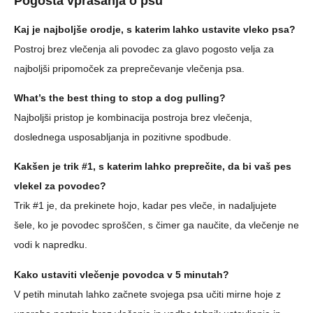
Pogosta vprašanja o psu
Kaj je najboljše orodje, s katerim lahko ustavite vleko psa?
Postroj brez vlečenja ali povodec za glavo pogosto velja za
najboljši pripomoček za preprečevanje vlečenja psa.
What’s the best thing to stop a dog pulling?
Najboljši pristop je kombinacija postroja brez vlečenja,
doslednega usposabljanja in pozitivne spodbude.
Kakšen je trik #1, s katerim lahko preprečite, da bi vaš pes
vlekel za povodec?
Trik #1 je, da prekinete hojo, kadar pes vleče, in nadaljujete
šele, ko je povodec sproščen, s čimer ga naučite, da vlečenje ne
vodi k napredku.
Kako ustaviti vlečenje povodca v 5 minutah?
V petih minutah lahko začnete svojega psa učiti mirne hoje z