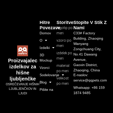
Hitre
Storitve
Stopite V Stik Z
Povezave
Nami
logotip po
Domov
meri
C33# Factory
Building, Zhaoqing
O
vzorci po
Wanyang
meri
Izdelki
Zongchuang City,
izdelek po
No.41 Dawang
3D
meri
Avenue,
Proizvajalec
Mockup
Gaoxin District,
material
izdelkov za
Vzorci
Zhaoqing, China
po meri
hišne
Sodelovanje
E-naslov:
ljubljenčke
velikost
service@qqpets.com
Blog
po meri
OSREČEVANJE HIŠNIH
Whatsapp: +86 159
LJUBLJENČKOV IN
Pišite na
1874 9485
LJUDI