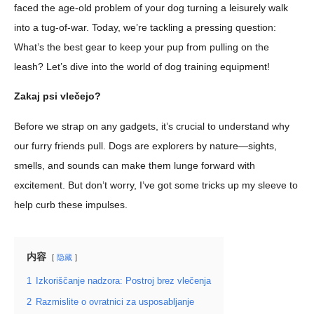
faced the age-old problem of your dog turning a leisurely walk
into a tug-of-war. Today, we’re tackling a pressing question:
What’s the best gear to keep your pup from pulling on the
leash? Let’s dive into the world of dog training equipment!
Zakaj psi vlečejo?
Before we strap on any gadgets, it’s crucial to understand why
our furry friends pull. Dogs are explorers by nature—sights,
smells, and sounds can make them lunge forward with
excitement. But don’t worry, I’ve got some tricks up my sleeve to
help curb these impulses.
内容
隐藏
1
Izkoriščanje nadzora: Postroj brez vlečenja
2
Razmislite o ovratnici za usposabljanje