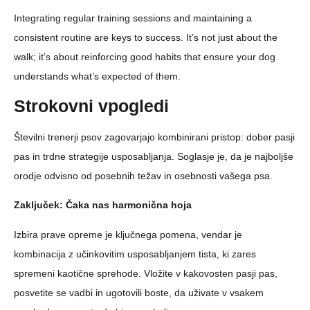
Integrating regular training sessions and maintaining a
consistent routine are keys to success. It’s not just about the
walk; it’s about reinforcing good habits that ensure your dog
understands what’s expected of them.
Strokovni vpogledi
Številni trenerji psov zagovarjajo kombinirani pristop: dober pasji
pas in trdne strategije usposabljanja. Soglasje je, da je najboljše
orodje odvisno od posebnih težav in osebnosti vašega psa.
Zaključek: Čaka nas harmonična hoja
Izbira prave opreme je ključnega pomena, vendar je
kombinacija z učinkovitim usposabljanjem tista, ki zares
spremeni kaotične sprehode. Vložite v kakovosten pasji pas,
posvetite se vadbi in ugotovili boste, da uživate v vsakem