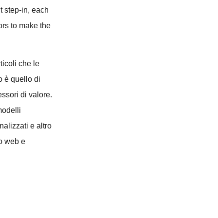
t step-in, each
ors to make the
ticoli che le
o è quello di
essori di valore.
modelli
alizzati e altro
ito web e