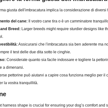
rma giusta dell'imbracatura implica la considerazione di diversi f
ento del cane:
Il vostro cane tira o è un camminatore tranquill
 and Breed:
Larger breeds might require sturdier designs like th
ol.
estibilità:
Assicurarsi che l'imbracatura sia ben aderente ma non
pre il test delle due dita sotto le cinghie.
uso:
Considerate quanto sia facile indossare e togliere la pettori
de a dimenarsi.
rse pettorine può aiutarvi a capire cosa funziona meglio per il 
 la vostra tranquillità.
ne
t harness shape is crucial for ensuring your dog’s comfort and s