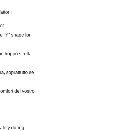
attori:
o?
e “Y” shape for
 troppo stretta.
na, soprattutto se
comfort del vostro
afety during