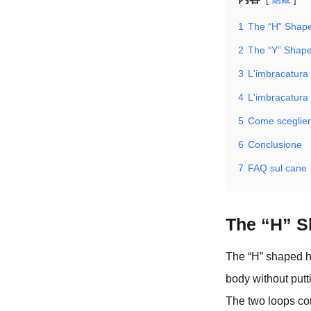
1
The “H” Shape
2
The “Y” Shap
3
L'imbracatura
4
L'imbracatura 
5
Come scegliere
6
Conclusione
7
FAQ sul cane
The “H” S
The “H” shaped ha
body without putti
The two loops con