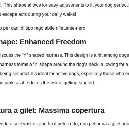
t. This shape allows for easy adjustments to fit your dog perfec
 escape acts during your daily walks!
hape: Enhanced Freedom
discuss the “Y” shaped harness. This design is a hit among dogs 
harness forms a ‘Y’ shape around the dog’s neck, allowing for a 
l being secured. It’s ideal for active dogs, especially those who 
the park, as it reduces the risk of getting tangled.
ura a gilet: Massima copertura
edde o se il vostro cane ha il pelo corto, una pettorina a gilet pu