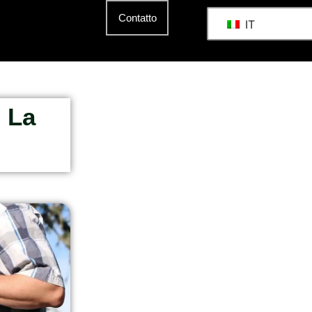
Contatto
IT
 La