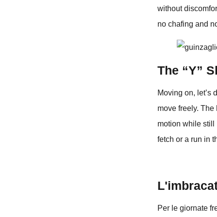
without discomfor
no chafing and no
The “Y” S
Moving on, let’s 
move freely. The 
motion while stil
fetch or a run in 
L'imbracat
Per le giornate fr