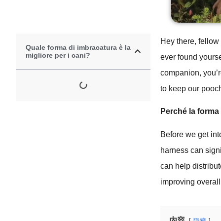
Hey there, fellow
Quale forma di imbracatura è la
migliore per i cani?
ever found yourse
companion, you’r
to keep our pooc
Perché la forma 
Before we get into
harness can signi
can help distribu
improving overall
内容
隐藏