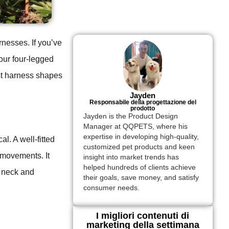
rnesses. If you’ve
our four-legged
st harness shapes
Jayden
Responsabile della progettazione del
prodotto
Jayden is the Product Design
Manager at QQPETS, where his
expertise in developing high-quality,
al. A well-fitted
customized pet products and keen
r movements. It
insight into market trends has
helped hundreds of clients achieve
e neck and
their goals, save money, and satisfy
consumer needs.
I migliori contenuti di
marketing della settimana