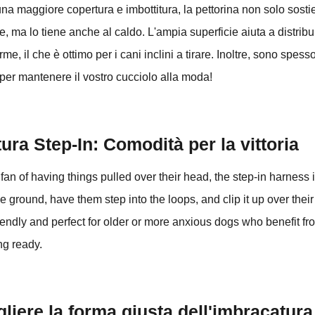
una maggiore copertura e imbottitura, la pettorina non solo sosti
, ma lo tiene anche al caldo. L'ampia superficie aiuta a distribu
me, il che è ottimo per i cani inclini a tirare. Inoltre, sono spess
 per mantenere il vostro cucciolo alla moda!
ura Step-In: Comodità per la vittoria
a fan of having things pulled over their head, the step-in harness
he ground, have them step into the loops, and clip it up over their 
riendly and perfect for older or more anxious dogs who benefit fr
ng ready.
iere la forma giusta dell'imbracatura