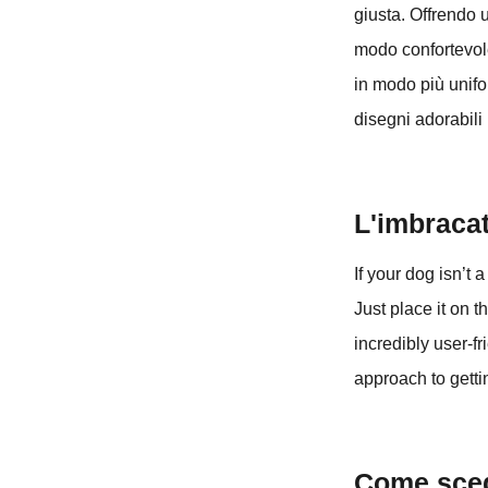
giusta. Offrendo 
modo confortevole
in modo più unifor
disegni adorabili
L'imbracat
If your dog isn’t 
Just place it on t
incredibly user-f
approach to getti
Come scegl