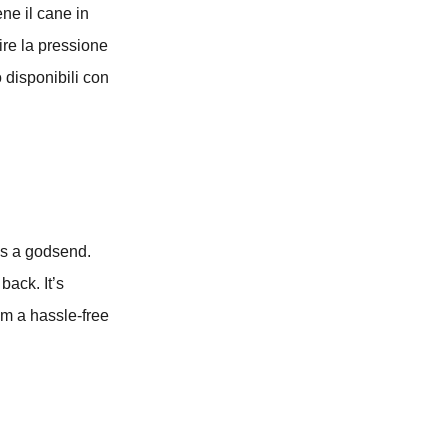
ene il cane in
ire la pressione
o disponibili con
 is a godsend.
back. It’s
om a hassle-free