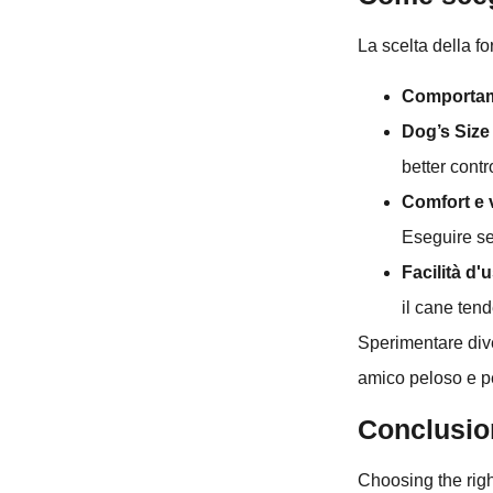
La scelta della fo
Comportam
Dog’s Size
better contr
Comfort e v
Eseguire sem
Facilità d'
il cane ten
Sperimentare dive
amico peloso e per
Conclusio
Choosing the righ