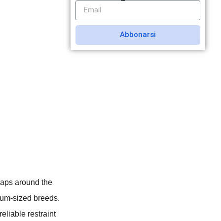
Abbonarsi
wraps around the
dium-sized breeds.
eliable restraint