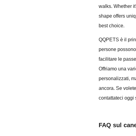
walks. Whether it’
shape offers uni
best choice.
QQPETS è il princi
persone possono u
facilitare le pass
Offriamo una varie
personalizzati, ma
ancora. Se volete 
contattateci oggi 
FAQ sul can