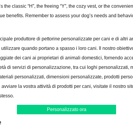
s the classic “H”, the freeing “Y”, the cozy vest, or the convenien
que benefits. Remember to assess your dog’s needs and behavi
pale produttore di pettorine personalizzate per cani e di altri ar
tilizzare quando portano a spasso i loro cani. Il nostro obiettiv
eggiate dei cani ai proprietari di animali domestici, fornendo acc
tà di servizi di personalizzazione, tra cui loghi personalizzati, 
teriali personalizzati, dimensioni personalizzate, prodotti person
avviare la vostra attività di prodotti per cani, visitate il nostro s
stesso.
Personalizzato ora
e