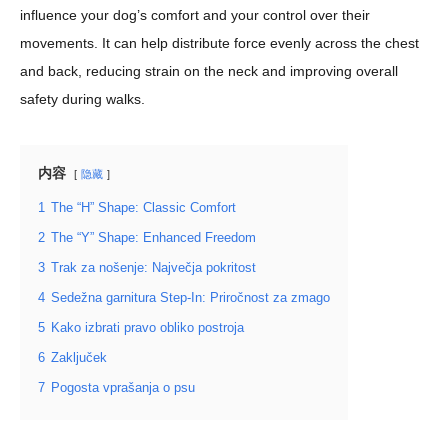
influence your dog’s comfort and your control over their
movements. It can help distribute force evenly across the chest
and back, reducing strain on the neck and improving overall
safety during walks.
内容
隐藏
1
The “H” Shape: Classic Comfort
2
The “Y” Shape: Enhanced Freedom
3
Trak za nošenje: Največja pokritost
4
Sedežna garnitura Step-In: Priročnost za zmago
5
Kako izbrati pravo obliko postroja
6
Zaključek
7
Pogosta vprašanja o psu