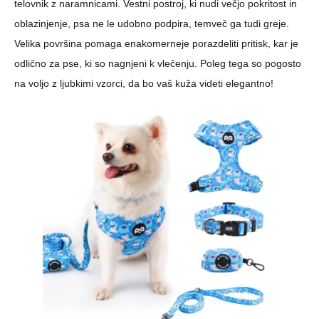
telovnik z naramnicami. Vestni postroj, ki nudi večjo pokritost in
oblazinjenje, psa ne le udobno podpira, temveč ga tudi greje.
Velika površina pomaga enakomerneje porazdeliti pritisk, kar je
odlično za pse, ki so nagnjeni k vlečenju. Poleg tega so pogosto
na voljo z ljubkimi vzorci, da bo vaš kuža videti elegantno!