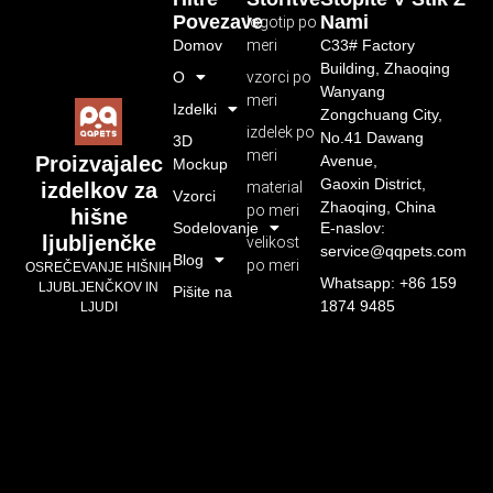
Povezave
Nami
logotip po
Domov
meri
C33# Factory
Building, Zhaoqing
O
vzorci po
Wanyang
meri
Izdelki
Zongchuang City,
izdelek po
No.41 Dawang
3D
meri
Avenue,
Proizvajalec
Mockup
Gaoxin District,
material
izdelkov za
Vzorci
Zhaoqing, China
po meri
hišne
Sodelovanje
E-naslov:
ljubljenčke
velikost
service@qqpets.com
Blog
po meri
OSREČEVANJE HIŠNIH
Whatsapp: +86 159
LJUBLJENČKOV IN
Pišite na
1874 9485
LJUDI