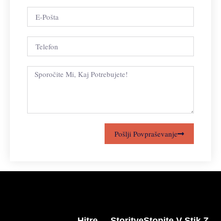
Pošlji Povpraševanje
Hitre
Storitve
Stopite V Stik Z