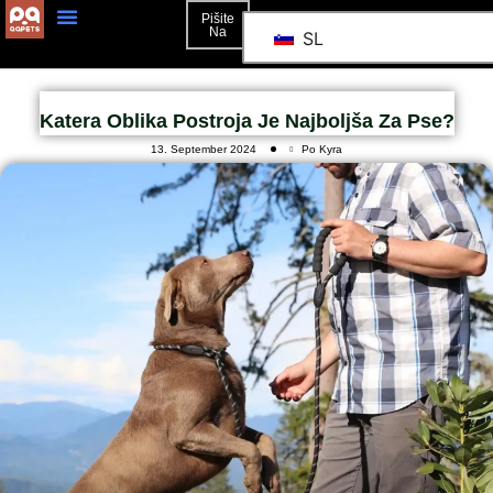
Pišite
Na
SL
Katera Oblika Postroja Je Najboljša Za Pse?
13. September 2024
Po Kyra