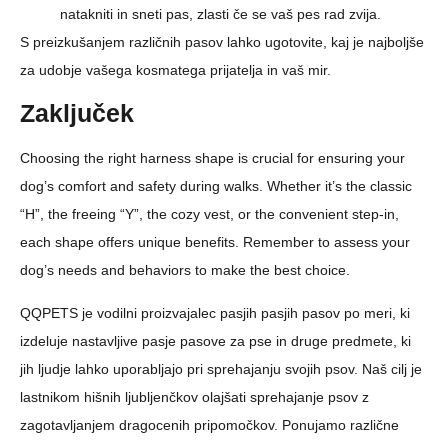
natakniti in sneti pas, zlasti če se vaš pes rad zvija.
S preizkušanjem različnih pasov lahko ugotovite, kaj je najboljše
za udobje vašega kosmatega prijatelja in vaš mir.
Zaključek
Choosing the right harness shape is crucial for ensuring your
dog’s comfort and safety during walks. Whether it’s the classic
“H”, the freeing “Y”, the cozy vest, or the convenient step-in,
each shape offers unique benefits. Remember to assess your
dog’s needs and behaviors to make the best choice.
QQPETS je vodilni proizvajalec pasjih pasjih pasov po meri, ki
izdeluje nastavljive pasje pasove za pse in druge predmete, ki
jih ljudje lahko uporabljajo pri sprehajanju svojih psov. Naš cilj je
lastnikom hišnih ljubljenčkov olajšati sprehajanje psov z
zagotavljanjem dragocenih pripomočkov. Ponujamo različne