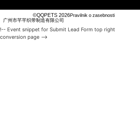
©QQPETS 2026
Pravilnik o zasebnosti
广州市芊芊织带制造有限公司
!-- Event snippet for Submit Lead Form top right
conversion page -->