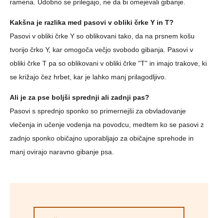
ramena. Udobno se prilegajo, ne da bi omejevali gibanje.
Kakšna je razlika med pasovi v obliki črke Y in T?
Pasovi v obliki črke Y so oblikovani tako, da na prsnem košu
tvorijo črko Y, kar omogoča večjo svobodo gibanja. Pasovi v
obliki črke T pa so oblikovani v obliki črke "T" in imajo trakove, ki
se križajo čez hrbet, kar je lahko manj prilagodljivo.
Ali je za pse boljši sprednji ali zadnji pas?
Pasovi s sprednjo sponko so primernejši za obvladovanje
vlečenja in učenje vodenja na povodcu, medtem ko se pasovi z
zadnjo sponko običajno uporabljajo za običajne sprehode in
manj ovirajo naravno gibanje psa.