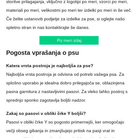
storitve prilagajanja, vključno z logotipi po meri, vzorci po meri,
materiali po meri, velikostmi po meri ter izdelki po meri in še več.
Če želite ustanoviti podjetje za izdelke za pse, si oglejte našo
spletno stran in nas kontaktirajte še danes.
Po meri zdaj
Pogosta vprašanja o psu
Katera vrsta postroja je najboljša za pse?
Najboljša vrsta postroja je odvisna od potreb vašega psa. Za
splošno uporabo je idealna dobro prilegajoča se, oblazinjena
pasna garnitura z nastavljivimi pasovi. Za vleko lahko postroj s
sprednjo sponko zagotavlja boljši nadzor.
Zakaj so pasovi v obliki črke Y boljši?
Pasovi v obliki črke Y so pogosto primernejši, ker omogočajo
večji obseg gibanja in zmanjšujejo pritisk na pasji vrat in