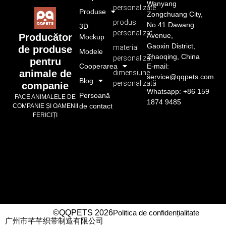
Wanyang
personalizate
Produse
Zongchuang City,
produs
No.41 Dawang
3D
personalizat
Avenue,
Producător
Mockup
Gaoxin District,
material
de produse
Modele
Zhaoqing, China
personalizat
pentru
Cooperarea
E-mail:
animale de
dimensiune
service@qqpets.com
Blog
personalizată
companie
Whatsapp: +86 159
Persoană
FACE ANIMALELE DE
1874 9485
de contact
COMPANIE ȘI OAMENII
FERICIȚI
©QQPETS 2026
Politica de confidențialitate
广州市芊芊织带制造有限公司