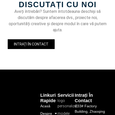
DISCUTAȚI CU NOI
Aveți întrebări? Suntem întotdeauna deschiși să
discutăm despre afacerea dvs., proiecte noi,
oportunități creative și despre modul în care vă putem
ajuta.
INTRAȚI ÎN CONTACT
Linkuri
Servicii
Intrați În
Rapide
Contact
logo
Acasă
personalizat
C33# Factory
Building, Zhaoqing
Despre
modele