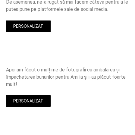
De asemenea, ne-a rugat să mai facem câteva pentru a le
putea pune pe platformele sale de social media.
PERSONALIZAT
Apoi am făcut o mulțime de fotografii cu ambalarea și
împachetarea bunurilor pentru Amilia și i-au plăcut foarte
mult!
PERSONALIZAT