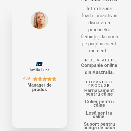
Întotdeauna
foarte proactiv în
discutarea
produselor
fierbinți și la modă
pe piață în acest
moment...
TIP DE AFACERE
Companie online
Amilia Luna
din Australia.
4.9





COMANDAȚI
Manager de
PRODUSE
produs
Harnașament
pentru câine
Colier pentru
câine
Lesă pentru
câine
Suport pentru
punga de caca