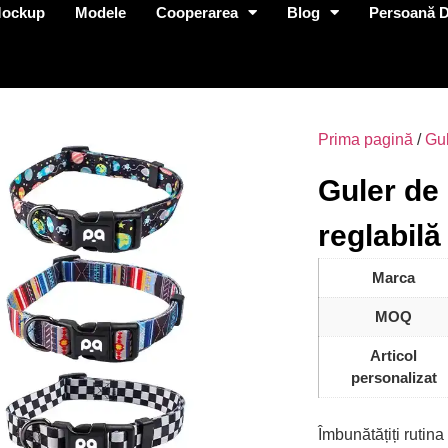
Mockup
Modele
Cooperarea
Blog
Persoană D
Prima pagină
/
Gu
Guler de
reglabilă
Marca
MOQ
Articol
personalizat
Îmbunătățiți rutin