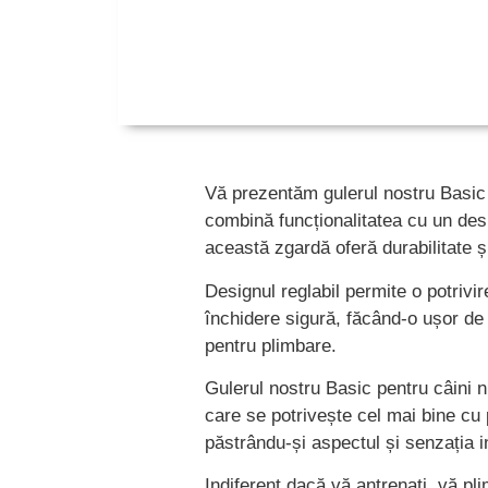
Vă prezentăm gulerul nostru Basic 
combină funcționalitatea cu un desi
această zgardă oferă durabilitate ș
Designul reglabil permite o potriv
închidere sigură, făcând-o ușor de 
pentru plimbare.
Gulerul nostru Basic pentru câini nu
care se potrivește cel mai bine cu 
păstrându-și aspectul și senzația i
Indiferent dacă vă antrenați, vă pl