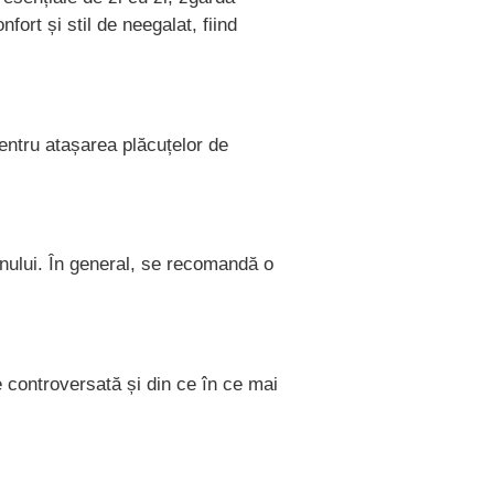
ort și stil de neegalat, fiind
pentru atașarea plăcuțelor de
ânului. În general, se recomandă o
de controversată și din ce în ce mai