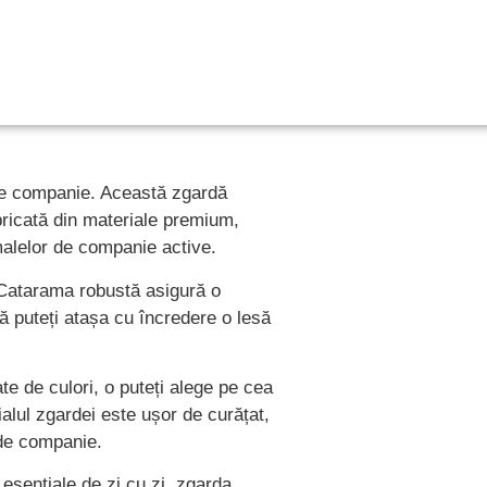
 de companie. Această zgardă
abricată din materiale premium,
imalelor de companie active.
. Catarama robustă asigură o
că puteți atașa cu încredere o lesă
ate de culori, o puteți alege pe cea
alul zgardei este ușor de curățat,
 de companie.
 esențiale de zi cu zi, zgarda