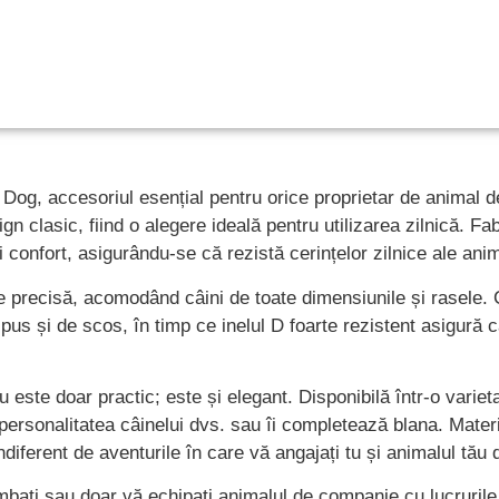
Dog, accesoriul esențial pentru orice proprietar de animal
gn clasic, fiind o alegere ideală pentru utilizarea zilnică. F
i confort, asigurându-se că rezistă cerințelor zilnice ale an
ire precisă, acomodând câini de toate dimensiunile și rasele
pus și de scos, în timp ce inelul D foarte rezistent asigură 
 este doar practic; este și elegant. Disponibilă într-o variet
personalitatea câinelui dvs. sau îi completează blana. Materi
ndiferent de aventurile în care vă angajați tu și animalul tău
imbați sau doar vă echipați animalul de companie cu lucrurile