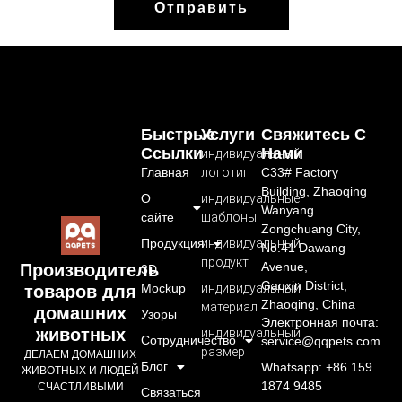
Отправить
Быстрые
Услуги
Свяжитесь С
Ссылки
Нами
индивидуальный
Главная
логотип
C33# Factory
Building, Zhaoqing
О
индивидуальные
Wanyang
сайте
шаблоны
Zongchuang City,
Продукция
индивидуальный
No.41 Dawang
продукт
Avenue,
Производитель
3D
Gaoxin District,
Mockup
индивидуальный
товаров для
Zhaoqing, China
материал
домашних
Узоры
Электронная почта:
животных
индивидуальный
Сотрудничество
service@qqpets.com
размер
ДЕЛАЕМ ДОМАШНИХ
Блог
Whatsapp: +86 159
ЖИВОТНЫХ И ЛЮДЕЙ
1874 9485
СЧАСТЛИВЫМИ
Связаться