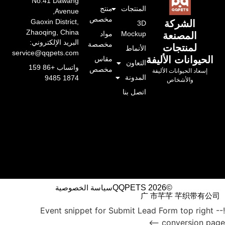
No.41 Dawang
المنتجات
منتج
Avenue,
مخصص
Gaoxin District,
الشركة
3D
Zhaoqing, China
Mockup
مواد
المصنعة
البريد الإلكتروني:
مخصصة
لمنتجات
الأنماط
service@qqpets.com
الحيوانات الأليفة
مقاس
التعاون
واتساب +86 159
مخصص
إسعاد الحيوانات الأليفة
المدونة
1874 9485
والأشخاص
اتصل بنا
©QQPETS 2026
سياسة الخصوصية
广 市芊芊 芊织带有公司
!-- Event snippet for Submit Lead Form top right
conversion page -->