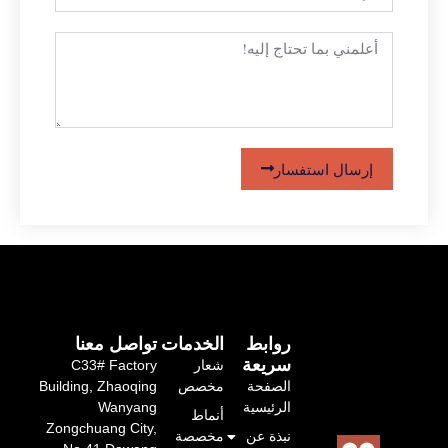
إرسال استفسار
روابط
الخدمات
تواصل معنا
سريعة
شعار
C33# Factory
الصفحة
مخصص
Building, Zhaoqing
الرئيسية
Wanyang
أنماط
Zongchuang City,
نبذة عن
مخصصة