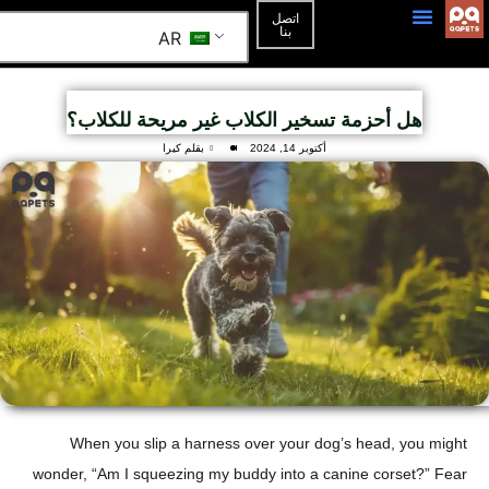
اتصل
بنا
AR
الصفحة الرئيسية
3D Mockup
هل أحزمة تسخير الكلاب غير مريحة للكلاب؟
أكتوبر 14, 2024
بقلم كيرا
When you slip a harness over your dog’s head, you might
wonder, “Am I squeezing my buddy into a canine corset?” Fear