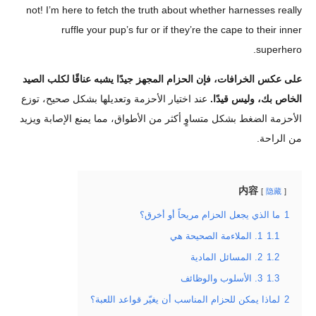
not! I’m here to fetch the truth about whether harnesses really
ruffle your pup’s fur or if they’re the cape to their inner
superhero.
على عكس الخرافات، فإن الحزام المجهز جيدًا يشبه عناقًا لكلب الصيد
الخاص بك، وليس قيدًا.
عند اختيار الأحزمة وتعديلها بشكل صحيح، توزع
الأحزمة الضغط بشكل متساوٍ أكثر من الأطواق، مما يمنع الإصابة ويزيد
من الراحة.
内容
隐藏
1
ما الذي يجعل الحزام مريحاً أو أخرق؟
1.1
1. الملاءمة الصحيحة هي
1.2
2. المسائل المادية
1.3
3. الأسلوب والوظائف
2
لماذا يمكن للحزام المناسب أن يغيّر قواعد اللعبة؟