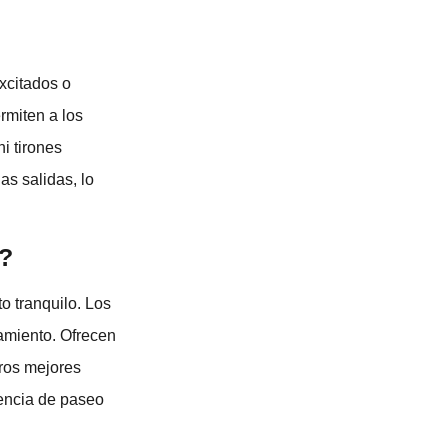
excitados o
rmiten a los
i tirones
as salidas, lo
d?
o tranquilo. Los
ramiento. Ofrecen
rros mejores
iencia de paseo