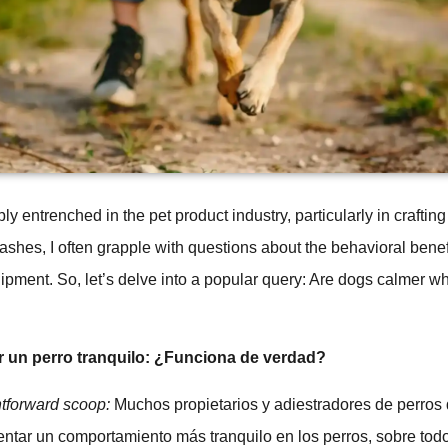
 entrenched in the pet product industry, particularly in crafti
shes, I often grapple with questions about the behavioral benefit
pment. So, let’s delve into a popular query: Are dogs calmer w
un perro tranquilo: ¿Funciona de verdad?
htforward scoop:
Muchos propietarios y adiestradores de perros
ntar un comportamiento más tranquilo en los perros, sobre todo