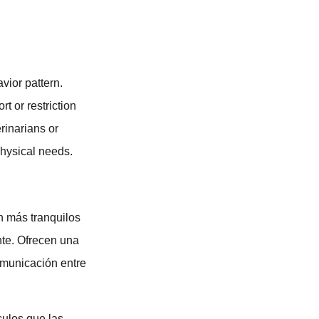
vior pattern.
t or restriction
rinarians or
hysical needs.
n más tranquilos
nte. Ofrecen una
comunicación entre
culos que las