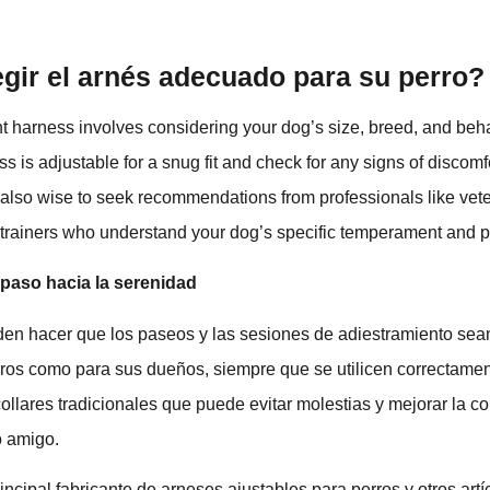
gir el arnés adecuado para su perro?
t harness involves considering your dog’s size, breed, and beha
 is adjustable for a snug fit and check for any signs of discomfor
 also wise to seek recommendations from professionals like vete
trainers who understand your dog’s specific temperament and p
paso hacia la serenidad
en hacer que los paseos y las sesiones de adiestramiento sea
erros como para sus dueños, siempre que se utilicen correctame
 collares tradicionales que puede evitar molestias y mejorar la 
o amigo.
cipal fabricante de arneses ajustables para perros y otros artí