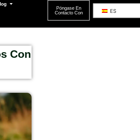
log
Póngase En
ES
Contacto Con
os Con