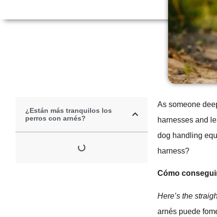
As someone deeply
¿Están más tranquilos los
perros con arnés?
harnesses and lea
dog handling equi
harness?
Cómo conseguir 
Here’s the straig
arnés puede fome