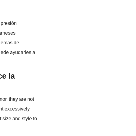
 presión
 arneses
blemas de
uede ayudarles a
ce la
nor, they are not
ent excessively
 size and style to