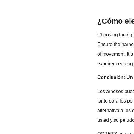
¿Cómo ele
Choosing the righ
Ensure the harness
of movement. It’s
experienced dog 
Conclusión: Un 
Los arneses pued
tanto para los p
alternativa a los
usted y su pelud
QQPETS es el prin