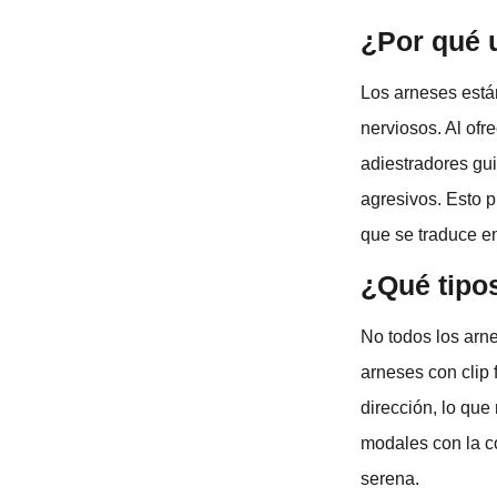
¿Por qué 
Los arneses están
nerviosos. Al ofr
adiestradores gui
agresivos. Esto p
que se traduce e
¿Qué tipos
No todos los arn
arneses con clip 
dirección, lo que
modales con la c
serena.