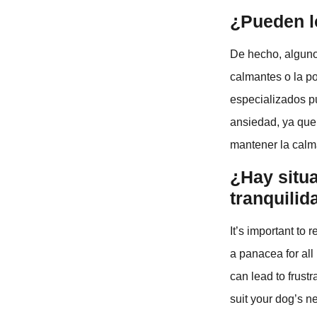
¿Pueden l
De hecho, alguno
calmantes o la p
especializados p
ansiedad, ya que
mantener la calm
¿Hay situa
tranquilid
It’s important to
a panacea for all
can lead to frust
suit your dog’s ne