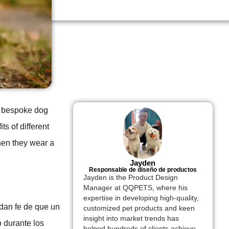
ng bespoke dog
s of different
hen they wear a
Jayden
Responsable de diseño de productos
Jayden is the Product Design
Manager at QQPETS, where his
expertise in developing high-quality,
 dan fe de que un
customized pet products and keen
insight into market trends has
 durante los
helped hundreds of clients achieve