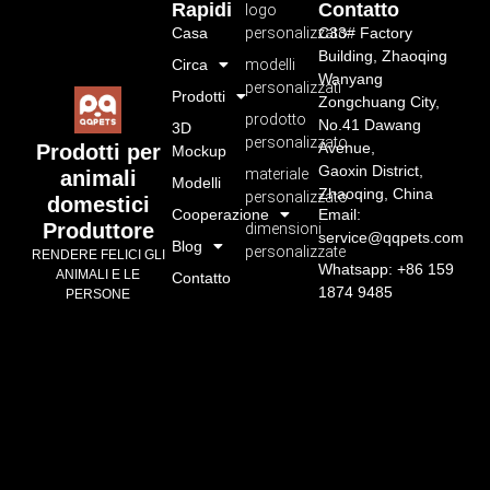
Rapidi
Contatto
logo
Casa
personalizzato
C33# Factory
Building, Zhaoqing
Circa
modelli
Wanyang
personalizzati
Prodotti
Zongchuang City,
prodotto
No.41 Dawang
3D
personalizzato
Avenue,
Prodotti per
Mockup
Gaoxin District,
materiale
animali
Modelli
Zhaoqing, China
personalizzato
domestici
Cooperazione
Email:
Produttore
dimensioni
service@qqpets.com
Blog
personalizzate
RENDERE FELICI GLI
Whatsapp: +86 159
ANIMALI E LE
Contatto
1874 9485
PERSONE