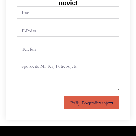
novic!
Pošlji Povpraševanje