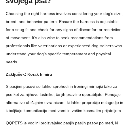
svojega psa?
Choosing the right harness involves considering your dog’s size,
breed, and behavior pattern. Ensure the harness is adjustable
for a snug fit and check for any signs of discomfort or restriction
of movement. It’s also wise to seek recommendations from
professionals like veterinarians or experienced dog trainers who
understand your dog’s specific temperament and physical
needs.
Zaključek: Korak k miru
S pasjimi pasovi so lahko sprehodi in treningi mirnejši tako za
pse kot za njihove lastnike, če jih pravilno uporabljate. Ponujajo
alternativo običajnim ovratnicam, ki lahko preprečijo nelagodje in
izboljšajo komunikacijo med vami in vašim kosmatim prijateljem.
QQPETS je vodilni proizvajalec pasjih pasjih pasov po meri, ki