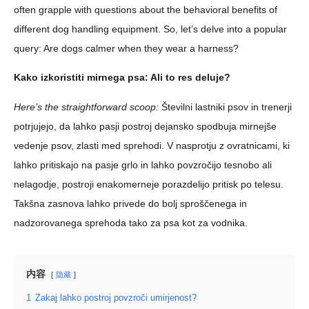
often grapple with questions about the behavioral benefits of
different dog handling equipment. So, let’s delve into a popular
query: Are dogs calmer when they wear a harness?
Kako izkoristiti mirnega psa: Ali to res deluje?
Here’s the straightforward scoop:
Številni lastniki psov in trenerji
potrjujejo, da lahko pasji postroj dejansko spodbuja mirnejše
vedenje psov, zlasti med sprehodi. V nasprotju z ovratnicami, ki
lahko pritiskajo na pasje grlo in lahko povzročijo tesnobo ali
nelagodje, postroji enakomerneje porazdelijo pritisk po telesu.
Takšna zasnova lahko privede do bolj sproščenega in
nadzorovanega sprehoda tako za psa kot za vodnika.
内容
隐藏
1
Zakaj lahko postroj povzroči umirjenost?