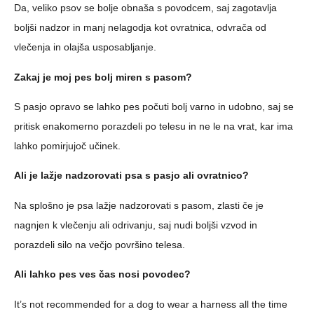
Da, veliko psov se bolje obnaša s povodcem, saj zagotavlja
boljši nadzor in manj nelagodja kot ovratnica, odvrača od
vlečenja in olajša usposabljanje.
Zakaj je moj pes bolj miren s pasom?
S pasjo opravo se lahko pes počuti bolj varno in udobno, saj se
pritisk enakomerno porazdeli po telesu in ne le na vrat, kar ima
lahko pomirjujoč učinek.
Ali je lažje nadzorovati psa s pasjo ali ovratnico?
Na splošno je psa lažje nadzorovati s pasom, zlasti če je
nagnjen k vlečenju ali odrivanju, saj nudi boljši vzvod in
porazdeli silo na večjo površino telesa.
Ali lahko pes ves čas nosi povodec?
It’s not recommended for a dog to wear a harness all the time