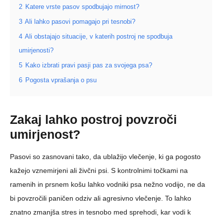
2
Katere vrste pasov spodbujajo mirnost?
3
Ali lahko pasovi pomagajo pri tesnobi?
4
Ali obstajajo situacije, v katerih postroj ne spodbuja
umirjenosti?
5
Kako izbrati pravi pasji pas za svojega psa?
6
Pogosta vprašanja o psu
Zakaj lahko postroj povzroči
umirjenost?
Pasovi so zasnovani tako, da ublažijo vlečenje, ki ga pogosto
kažejo vznemirjeni ali živčni psi. S kontrolnimi točkami na
ramenih in prsnem košu lahko vodniki psa nežno vodijo, ne da
bi povzročili paničen odziv ali agresivno vlečenje. To lahko
znatno zmanjša stres in tesnobo med sprehodi, kar vodi k