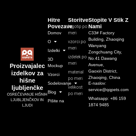
Hitre
Storitve
Stopite V Stik Z
Povezave
Nami
logotip po
Domov
meri
C33# Factory
Building, Zhaoqing
O
vzorci po
Wanyang
meri
Izdelki
Zongchuang City,
izdelek po
No.41 Dawang
3D
meri
Avenue,
Proizvajalec
Mockup
Gaoxin District,
material
izdelkov za
Vzorci
Zhaoqing, China
po meri
hišne
Sodelovanje
E-naslov:
ljubljenčke
velikost
service@qqpets.com
Blog
po meri
OSREČEVANJE HIŠNIH
Whatsapp: +86 159
LJUBLJENČKOV IN
Pišite na
1874 9485
LJUDI