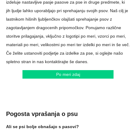
izdeluje nastavljive pasje pasove za pse in druge predmete, ki
jih ljudje lahko uporabljajo pri sprehajanju svojih psov. Naš cilj je
lastnikom hišnih ljubljenčkov olajšati sprehajanje psov z
zagotavljanjem dragocenih pripomočkov. Ponujamo različne
storitve prilagajanja, vključno z logotipi po meri, vzorci po meri,
materiali po meri, velikostmi po meri ter izdelki po meri in še več.
Če želite ustanoviti podjetje za izdelke za pse, si oglejte našo
spletno stran in nas kontaktirajte še danes.
Po meri zdaj
Pogosta vprašanja o psu
Ali se psi bolje obnašajo s pasovi?