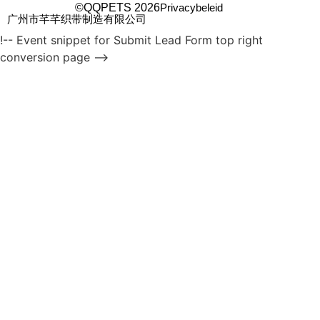
©QQPETS 2026
Privacybeleid
广州市芊芊织带制造有限公司
!-- Event snippet for Submit Lead Form top right
conversion page -->