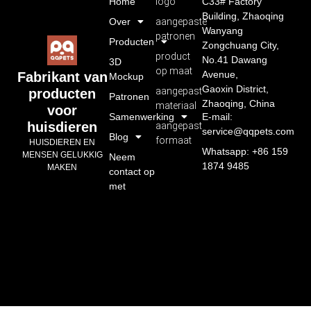
Home
logo
C33# Factory
Building, Zhaoqing
Over
aangepaste
Wanyang
patronen
Producten
Zongchuang City,
product
No.41 Dawang
3D
op maat
Avenue,
Fabrikant van
Mockup
Gaoxin District,
aangepast
producten
Patronen
Zhaoqing, China
materiaal
voor
Samenwerking
E-mail:
huisdieren
aangepast
service@qqpets.com
Blog
formaat
HUISDIEREN EN
Whatsapp: +86 159
MENSEN GELUKKIG
Neem
1874 9485
MAKEN
contact op
met