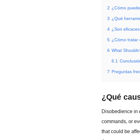
2
¿Cómo puede 
3
¿Qué herramie
4
¿Son eficaces
5
¿Cómo tratar 
6
What Shouldn
6.1
Conclusió
7
Preguntas fre
¿Qué caus
Disobedience in d
commands, or even
that could be aff