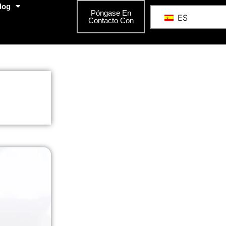
log
Póngase En
ES
Contacto Con