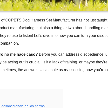
m of QQPETS Dog Harness Set Manufacturer has not just taught
oduct manufacturing, but also a thing or two about handling ma
hey refuse to listen! Let’s dive into how you can turn your disobe
 companion.
rro no me hace caso?
Before you can address disobedience, u
e acting out is crucial. Is it a lack of training, or maybe they’re 
Sometimes, the answer is as simple as reassessing how you’re
 desobediencia en los perros?