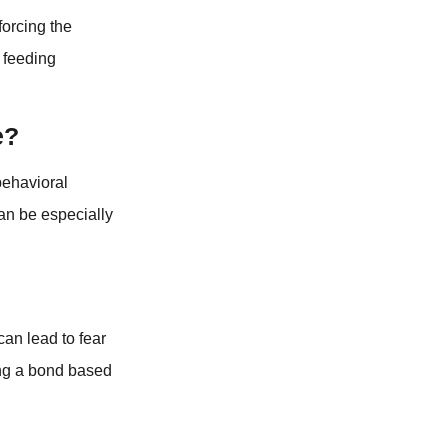
forcing the
 feeding
e?
behavioral
can be especially
can lead to fear
ing a bond based