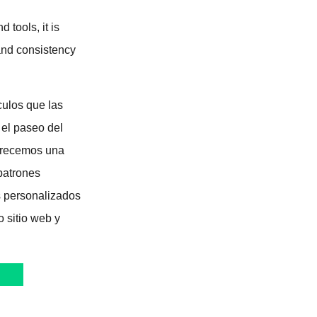
 tools, it is
 and consistency
culos que las
 el paseo del
Ofrecemos una
patrones
s personalizados
o sitio web y