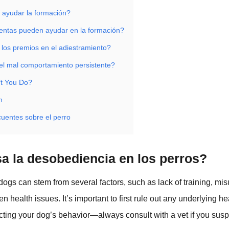
ayudar la formación?
ntas pueden ayudar en la formación?
 los premios en el adiestramiento?
el mal comportamiento persistente?
’t You Do?
n
cuentes sobre el perro
a la desobediencia en los perros?
ogs can stem from several factors, such as lack of training, mi
 health issues. It’s important to first rule out any underlying h
ecting your dog’s behavior—always consult with a vet if you susp