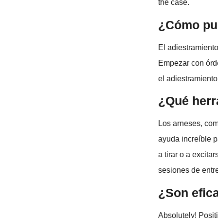
the case.
¿Cómo pue
El adiestramiento
Empezar con órde
el adiestramiento
¿Qué herr
Los arneses, com
ayuda increíble p
a tirar o a excit
sesiones de entre
¿Son efic
Absolutely! Posit