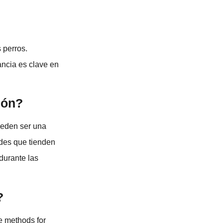
 perros.
ancia es clave en
ión?
ueden ser una
ndes que tienden
durante las
?
e methods for