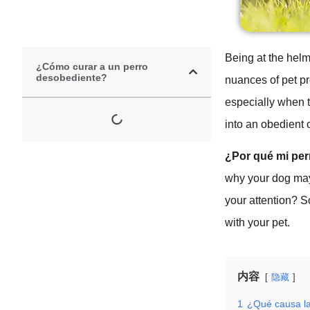
Being at the hel
¿Cómo curar a un perro
desobediente?
nuances of pet pr
especially when t
into an obedient
¿Por qué mi pe
why your dog may b
your attention? 
with your pet.
内容
隐藏
1
¿Qué causa la