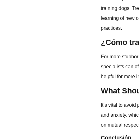
training dogs. Tr
learning of new c
practices.
¿Cómo tra
For more stubborn
specialists can o
helpful for more i
What Shou
It’s vital to avo
and anxiety, whi
on mutual respec
Conclusión