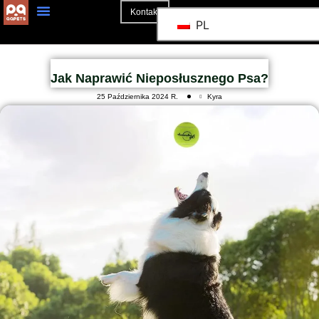
Kontakt
PL
Strona Główna
Jak Naprawić Nieposłusznego Psa?
25 Października 2024 R.
Kyra