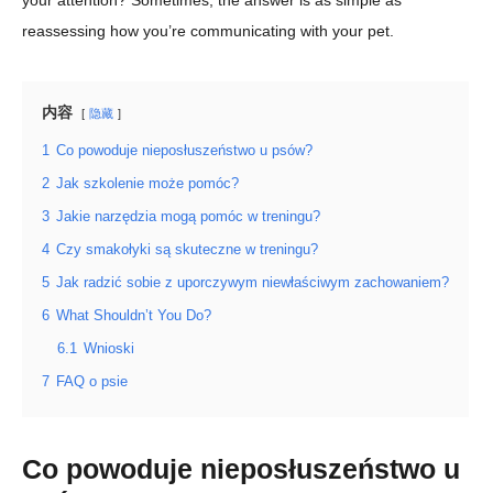
your attention? Sometimes, the answer is as simple as
reassessing how you’re communicating with your pet.
内容
隐藏
1
Co powoduje nieposłuszeństwo u psów?
2
Jak szkolenie może pomóc?
3
Jakie narzędzia mogą pomóc w treningu?
4
Czy smakołyki są skuteczne w treningu?
5
Jak radzić sobie z uporczywym niewłaściwym zachowaniem?
6
What Shouldn’t You Do?
6.1
Wnioski
7
FAQ o psie
Co powoduje nieposłuszeństwo u