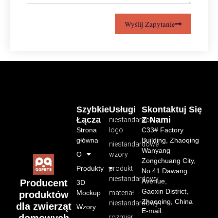
Wyślij Zapytanie
Szybkie
Usługi
Skontaktuj Się
Łącza
Z Nami
niestandardowe
Strona
logo
C33# Factory
główna
Building, Zhaoqing
niestandardowe
Wanyang
O
wzory
Zongchuang City,
Produkty
produkt
No.41 Dawang
niestandardowy
Avenue,
Producent
3D
Gaoxin District,
Mockup
materiał
produktów
Zhaoqing, China
niestandardowy
dla zwierząt
Wzory
E-mail:
domowych
rozmiar