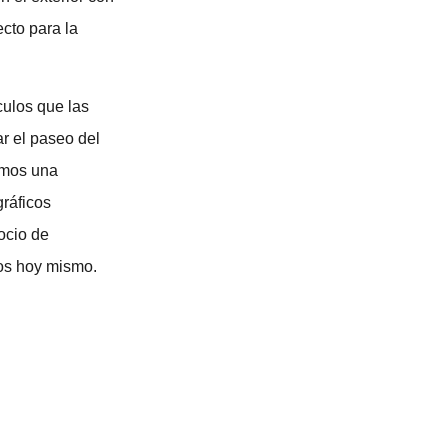
ecto para la
culos que las
ar el paseo del
emos una
gráficos
ocio de
ros hoy mismo.