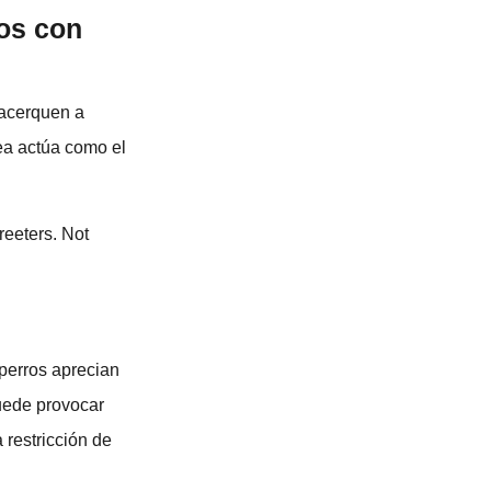
ros con
 acerquen a
ea actúa como el
eeters. Not
perros aprecian
puede provocar
 restricción de