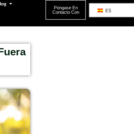
log
Póngase En
ES
Contacto Con
Fuera