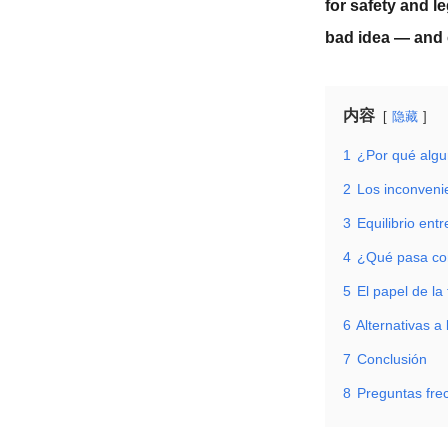
for safety and l
bad idea — and 
内容
隐藏
1
¿Por qué algun
2
Los inconveni
3
Equilibrio ent
4
¿Qué pasa con
5
El papel de la
6
Alternativas a 
7
Conclusión
8
Preguntas fre