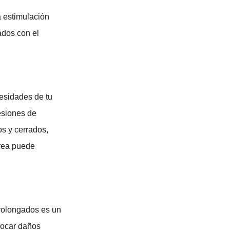
a estimulación
ados con el
cesidades de tu
sesiones de
os y cerrados,
rrea puede
prolongados es un
vocar daños