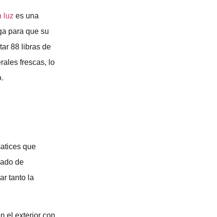
 luz
es una
rga para que su
ar 88 libras de
rales frescas, lo
o.
matices que
rado de
r tanto la
n el exterior con