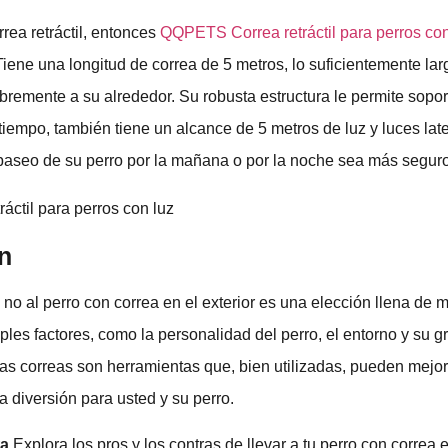
rea retráctil, entonces
QQPETS Correa retráctil para perros con
iene una longitud de correa de 5 metros, lo suficientemente la
bremente a su alrededor. Su robusta estructura le permite soport
tiempo, también tiene un alcance de 5 metros de luz y luces late
paseo de su perro por la mañana o por la noche sea más segur
n
 o no al perro con correa en el exterior es una elección llena de 
les factores, como la personalidad del perro, el entorno y su g
as correas son herramientas que, bien utilizadas, pueden mejora
 diversión para usted y su perro.
ta
Explora los pros y los contras de llevar a tu perro con correa e