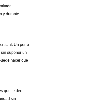
imitada.
n y durante
crucial. Un perro
d sin suponer un
 puede hacer que
es que le den
uridad sin