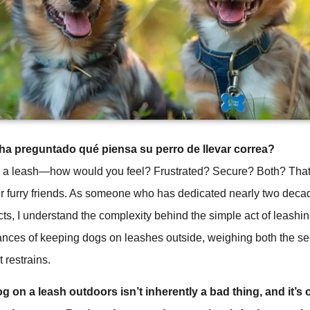
ha preguntado qué piensa su perro de llevar correa?
 a leash—how would you feel? Frustrated? Secure? Both? That’
r furry friends. As someone who has dedicated nearly two deca
ucts, I understand the complexity behind the simple act of leashin
ances of keeping dogs on leashes outside, weighing both the secu
 restrains.
 on a leash outdoors isn’t inherently a bad thing, and it’s