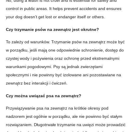
No, using a leash is not cruel and is essential for safety and
control in public areas. It helps prevent accidents and ensures
your dog doesn’t get lost or endanger itself or others.
Czy trzymanie psów na zewnątrz jest okrutne?
To zależy od warunków. Trzymanie psów na zewnątrz może być
w porządku, jeśli mają one odpowiednie schronienie, dostęp do
czystej wody i pożywienia oraz ochronę przed ekstremalnymi
warunkami pogodowymi. Psy są jednak zwierzętami
społecznymi i nie powinny być izolowane ani pozostawiane na
zewnątrz bez interakcji i ćwiczeń.
Czy można uwiązać psa na zewnątrz?
Przywiązywanie psa na zewnątrz na krótkie okresy pod
nadzorem jest ogólnie w porządku, ale nie powinno być stałym
rozwiązaniem. Długotrwałe trzymanie na uwięzi może prowadzić