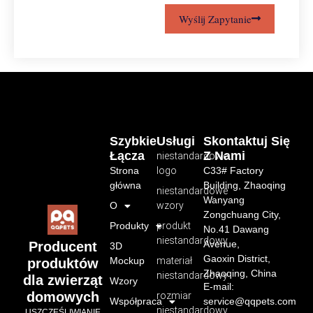
Wyślij Zapytanie
Szybkie
Usługi
Skontaktuj Się
Łącza
Z Nami
niestandardowe
Strona
logo
C33# Factory
główna
Building, Zhaoqing
niestandardowe
Wanyang
O
wzory
Zongchuang City,
Produkty
produkt
No.41 Dawang
niestandardowy
Avenue,
Producent
3D
Gaoxin District,
Mockup
materiał
produktów
Zhaoqing, China
niestandardowy
dla zwierząt
Wzory
E-mail:
domowych
rozmiar
Współpraca
service@qqpets.com
niestandardowy
USZCZĘŚLIWIANIE