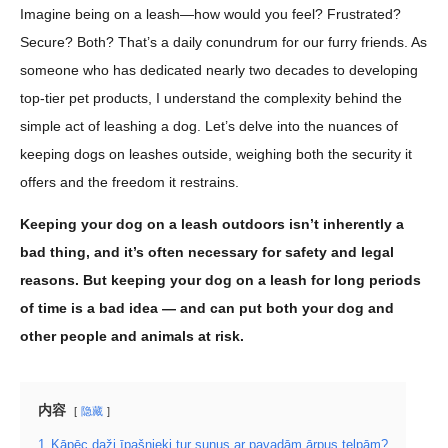
Imagine being on a leash—how would you feel? Frustrated?
Secure? Both? That’s a daily conundrum for our furry friends. As
someone who has dedicated nearly two decades to developing
top-tier pet products, I understand the complexity behind the
simple act of leashing a dog. Let’s delve into the nuances of
keeping dogs on leashes outside, weighing both the security it
offers and the freedom it restrains.
Keeping your dog on a leash outdoors isn’t inherently a
bad thing, and it’s often necessary for safety and legal
reasons. But keeping your dog on a leash for long periods
of time is a bad idea — and can put both your dog and
other people and animals at risk.
内容
隐藏
1
Kāpēc daži īpašnieki tur suņus ar pavadām ārpus telpām?