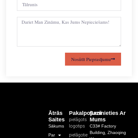
Nosūtīt Pieprasījumu
Ātrās
Pakalpojumi
Sazinieties Ar
Saites
Mums
pielāgots
Sākums
logotips
C33# Factory
Building, Zhaoqing
Par
pielāgotie