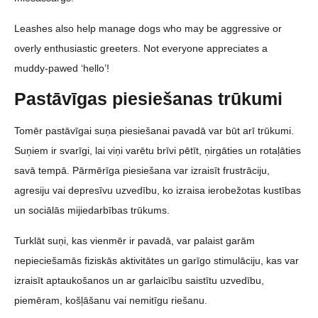
Leashes also help manage dogs who may be aggressive or
overly enthusiastic greeters. Not everyone appreciates a
muddy-pawed ‘hello’!
Pastāvīgas piesiešanas trūkumi
Tomēr pastāvīgai suņa piesiešanai pavadā var būt arī trūkumi.
Suņiem ir svarīgi, lai viņi varētu brīvi pētīt, ņirgāties un rotaļāties
savā tempā. Pārmērīga piesiešana var izraisīt frustrāciju,
agresiju vai depresīvu uzvedību, ko izraisa ierobežotas kustības
un sociālās mijiedarbības trūkums.
Turklāt suņi, kas vienmēr ir pavadā, var palaist garām
nepieciešamās fiziskās aktivitātes un garīgo stimulāciju, kas var
izraisīt aptaukošanos un ar garlaicību saistītu uzvedību,
piemēram, košļāšanu vai nemitīgu riešanu.