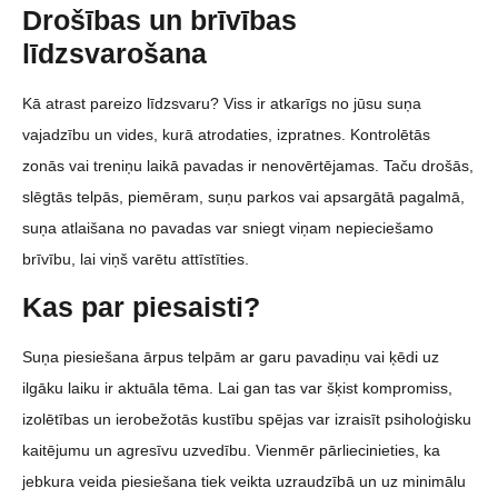
Drošības un brīvības
līdzsvarošana
Kā atrast pareizo līdzsvaru? Viss ir atkarīgs no jūsu suņa
vajadzību un vides, kurā atrodaties, izpratnes. Kontrolētās
zonās vai treniņu laikā pavadas ir nenovērtējamas. Taču drošās,
slēgtās telpās, piemēram, suņu parkos vai apsargātā pagalmā,
suņa atlaišana no pavadas var sniegt viņam nepieciešamo
brīvību, lai viņš varētu attīstīties.
Kas par piesaisti?
Suņa piesiešana ārpus telpām ar garu pavadiņu vai ķēdi uz
ilgāku laiku ir aktuāla tēma. Lai gan tas var šķist kompromiss,
izolētības un ierobežotās kustību spējas var izraisīt psiholoģisku
kaitējumu un agresīvu uzvedību. Vienmēr pārliecinieties, ka
jebkura veida piesiešana tiek veikta uzraudzībā un uz minimālu