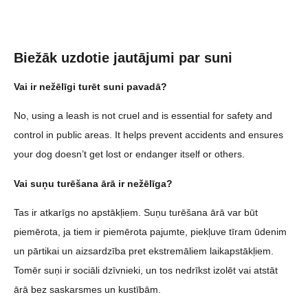
Biežāk uzdotie jautājumi par suni
Vai ir nežēlīgi turēt suni pavadā?
No, using a leash is not cruel and is essential for safety and
control in public areas. It helps prevent accidents and ensures
your dog doesn’t get lost or endanger itself or others.
Vai suņu turēšana ārā ir nežēlīga?
Tas ir atkarīgs no apstākļiem. Suņu turēšana ārā var būt
piemērota, ja tiem ir piemērota pajumte, piekļuve tīram ūdenim
un pārtikai un aizsardzība pret ekstremāliem laikapstākļiem.
Tomēr suņi ir sociāli dzīvnieki, un tos nedrīkst izolēt vai atstāt
ārā bez saskarsmes un kustībām.