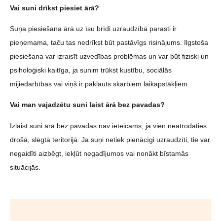
Vai suni drīkst piesiet ārā?
Suņa piesiešana ārā uz īsu brīdi uzraudzībā parasti ir
pieņemama, taču tas nedrīkst būt pastāvīgs risinājums. Ilgstoša
piesiešana var izraisīt uzvedības problēmas un var būt fiziski un
psiholoģiski kaitīga, ja sunim trūkst kustību, sociālās
mijiedarbības vai viņš ir pakļauts skarbiem laikapstākļiem.
Vai man vajadzētu suni laist ārā bez pavadas?
Izlaist suni ārā bez pavadas nav ieteicams, ja vien neatrodaties
drošā, slēgtā teritorijā. Ja suņi netiek pienācīgi uzraudzīti, tie var
negaidīti aizbēgt, iekļūt negadījumos vai nonākt bīstamās
situācijās.