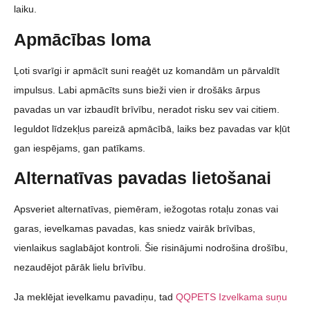
laiku.
Apmācības loma
Ļoti svarīgi ir apmācīt suni reaģēt uz komandām un pārvaldīt
impulsus. Labi apmācīts suns bieži vien ir drošāks ārpus
pavadas un var izbaudīt brīvību, neradot risku sev vai citiem.
Ieguldot līdzekļus pareizā apmācībā, laiks bez pavadas var kļūt
gan iespējams, gan patīkams.
Alternatīvas pavadas lietošanai
Apsveriet alternatīvas, piemēram, iežogotas rotaļu zonas vai
garas, ievelkamas pavadas, kas sniedz vairāk brīvības,
vienlaikus saglabājot kontroli. Šie risinājumi nodrošina drošību,
nezaudējot pārāk lielu brīvību.
Ja meklējat ievelkamu pavadiņu, tad
QQPETS Izvelkama suņu