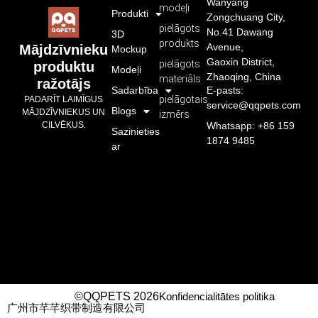
Wanyang
modeļi
Produkti
Zongchuang City,
pielāgots
No.41 Dawang
3D
produkts
Avenue,
Mājdzīvnieku
Mockup
Gaoxin District,
pielāgots
produktu
Modeļi
Zhaoqing, China
materiāls
ražotājs
Sadarbība
E-pasts:
pielāgotais
PADARĪT LAIMĪGUS
service@qqpets.com
Blogs
MĀJDZĪVNIEKUS UN
izmērs
CILVĒKUS.
Whatsapp: +86 159
Sazinieties
1874 9485
ar
©QQPETS 2026
Konfidencialitātes politika
广州市芊芊织带制造有限公司