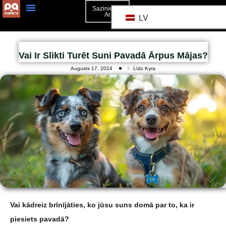
Sazinieties
Ar
LV
3D Mockup
Sazinieties Ar
Vai Ir Slikti Turēt Suni Pavadā Ārpus Mājas?
Augusts 17, 2024
Līdz Kyra
Vai kādreiz brīnījāties, ko jūsu suns domā par to, ka ir
piesiets pavadā?