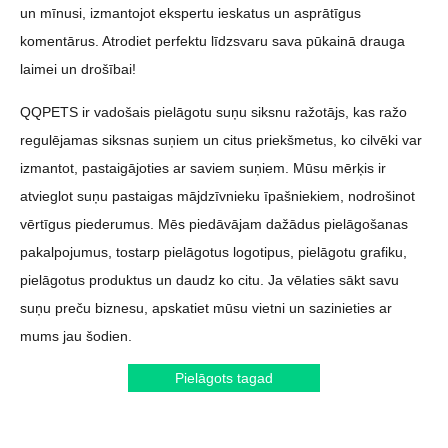
un mīnusi, izmantojot ekspertu ieskatus un asprātīgus
komentārus. Atrodiet perfektu līdzsvaru sava pūkainā drauga
laimei un drošībai!
QQPETS ir vadošais pielāgotu suņu siksnu ražotājs, kas ražo
regulējamas siksnas suņiem un citus priekšmetus, ko cilvēki var
izmantot, pastaigājoties ar saviem suņiem. Mūsu mērķis ir
atvieglot suņu pastaigas mājdzīvnieku īpašniekiem, nodrošinot
vērtīgus piederumus. Mēs piedāvājam dažādus pielāgošanas
pakalpojumus, tostarp pielāgotus logotipus, pielāgotu grafiku,
pielāgotus produktus un daudz ko citu. Ja vēlaties sākt savu
suņu preču biznesu, apskatiet mūsu vietni un sazinieties ar
mums jau šodien.
Pielāgots tagad