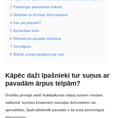
2
Pastāvīgas piesiešanas trūkumi
3
Drošības un brīvības līdzsvarošana
4
Kas par piesaisti?
5
Apmācības loma
6
Alternatīvas pavadas lietošanai
7
Secinājums
8
Biežāk uzdotie jautājumi par suni
Kāpēc daži īpašnieki tur suņus ar
pavadām ārpus telpām?
Drošība pirmajā vietā! Kaklasiksnas neļauj suņiem mesties
satiksmē, tuvoties bīstamiem savvaļas dzīvniekiem vai
apmaldīties. Īpaši pilsētvidē pavadas ir kā suņa personīgais
miesassargs.