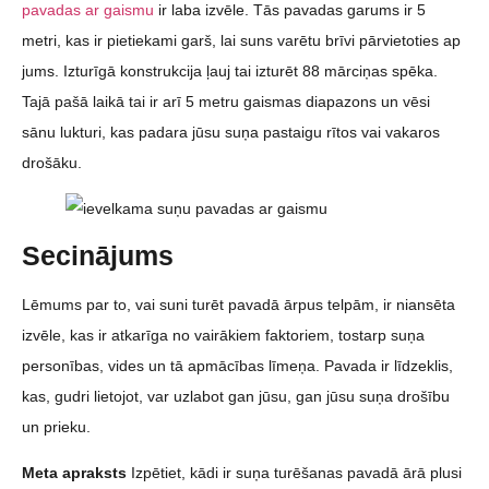
pavadas ar gaismu
ir laba izvēle. Tās pavadas garums ir 5
metri, kas ir pietiekami garš, lai suns varētu brīvi pārvietoties ap
jums. Izturīgā konstrukcija ļauj tai izturēt 88 mārciņas spēka.
Tajā pašā laikā tai ir arī 5 metru gaismas diapazons un vēsi
sānu lukturi, kas padara jūsu suņa pastaigu rītos vai vakaros
drošāku.
Secinājums
Lēmums par to, vai suni turēt pavadā ārpus telpām, ir niansēta
izvēle, kas ir atkarīga no vairākiem faktoriem, tostarp suņa
personības, vides un tā apmācības līmeņa. Pavada ir līdzeklis,
kas, gudri lietojot, var uzlabot gan jūsu, gan jūsu suņa drošību
un prieku.
Meta apraksts
Izpētiet, kādi ir suņa turēšanas pavadā ārā plusi