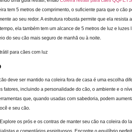
ando uma guia retrátil, então
Coleira retrátil para cães QQPET
eira tem 5 metros de comprimento, o suficiente para que o cão 
ente ao seu redor. A estrutura robusta permite que ela resista a
empo, ela também tem um alcance de 5 metros de luz e luzes lat
eio do seu cão mais seguro de manhã ou à noite.
o
 cão deve ser mantido na coleira fora de casa é uma escolha di
 fatores, incluindo a personalidade do cão, o ambiente e o nív
ferramentas que, quando usadas com sabedoria, podem aument
você e seu cão.
Explore os prós e os contras de manter seu cão na coleira do l
ialistas e comentários espirituosos. Encontre o equilíbrio perfei