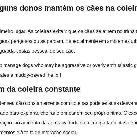
lguns donos mantêm os cães na coleir
meiro lugar! As coleiras evitam que os cães se atirem no trâns
gens perigosos ou se percam. Especialmente em ambientes urb
guarda-costas pessoal de seu cão.
p manage dogs who may be aggressive or overly enthusiastic gr
ates a muddy-pawed ‘hello’!
m da coleira constante
der seu cão constantemente com coleiras pode ter suas desvan
ade para explorar, cheirar e brincar em seu próprio ritmo. O ex
stração, ao aumento da agressividade ou a comportamentos dep
mentos e à falta de interação social.