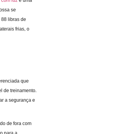
S com luz
é uma
possa se
 88 libras de
erais frias, o
ferenciada que
el de treinamento.
ar a segurança e
ado de fora com
to para a