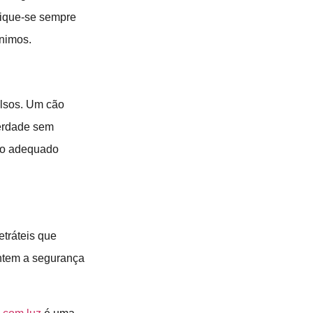
fique-se sempre
ínimos.
ulsos. Um cão
berdade sem
nto adequado
etráteis que
ntem a segurança