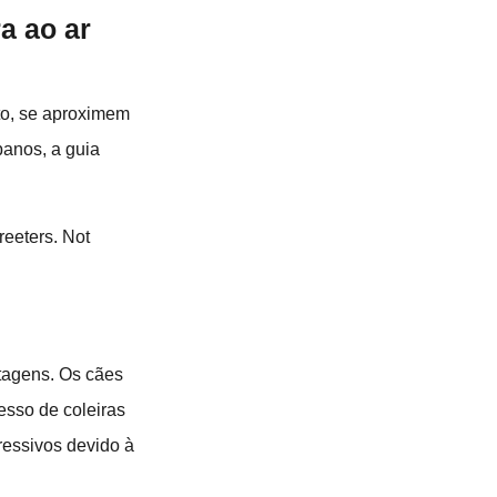
a ao ar
ito, se aproximem
anos, a guia
eeters. Not
tagens. Os cães
cesso de coleiras
ressivos devido à