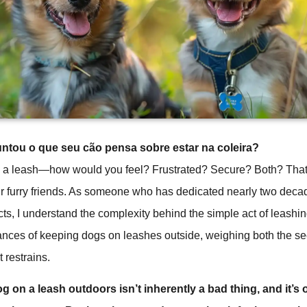
untou o que seu cão pensa sobre estar na coleira?
 a leash—how would you feel? Frustrated? Secure? Both? That’
r furry friends. As someone who has dedicated nearly two deca
ucts, I understand the complexity behind the simple act of leashin
ances of keeping dogs on leashes outside, weighing both the secu
 restrains.
 on a leash outdoors isn’t inherently a bad thing, and it’s