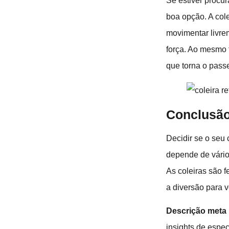
Se estiver procur
boa opção. A col
movimentar livrem
força. Ao mesmo t
que torna o pass
Conclusã
Decidir se o seu
depende de vários
As coleiras são 
a diversão para 
Descrição meta
insights de espec