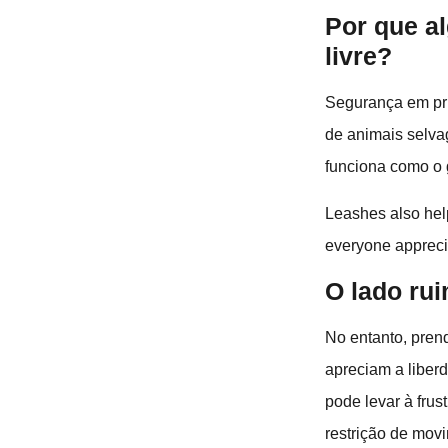
Por que a
livre?
Segurança em pri
de animais selva
funciona como o 
Leashes also hel
everyone appreci
O lado rui
No entanto, pren
apreciam a liberd
pode levar à fru
restrição de movi