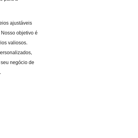
eios ajustáveis
 Nosso objetivo é
ios valiosos.
personalizados,
r seu negócio de
.