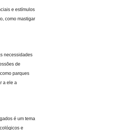
ciais e estímulos
io, como mastigar
as necessidades
sessões de
, como parques
r a ele a
ongados é um tema
cológicos e