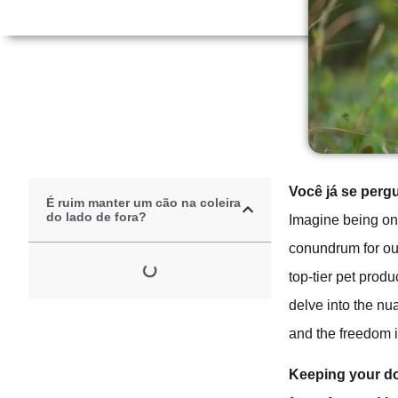
Você já se perg
É ruim manter um cão na coleira
do lado de fora?
Imagine being on
conundrum for ou
top-tier pet prod
delve into the nu
and the freedom it
Keeping your dog