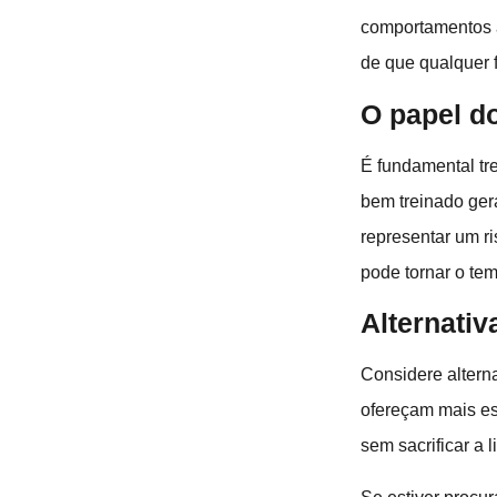
comportamentos a
de que qualquer 
O papel d
É fundamental tr
bem treinado gera
representar um r
pode tornar o te
Alternativ
Considere altern
ofereçam mais es
sem sacrificar a 