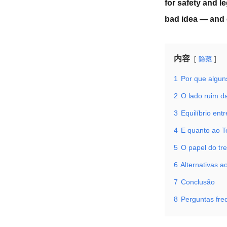
for safety and l
bad idea — and 
内容
隐藏
1
Por que algun
2
O lado ruim da
3
Equilíbrio ent
4
E quanto ao T
5
O papel do tr
6
Alternativas a
7
Conclusão
8
Perguntas fre