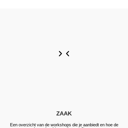
Nu
Nu
Nu
aanpassen
aanpassen
aanpassen
ZAAK
Een overzicht van de workshops die je aanbiedt en hoe de