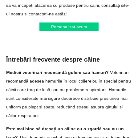
să vă începeți afacerea cu produse pentru câini, consultați site-
ul nostru și contactați-ne astăzi.
Personalizat acum
Întrebări frecvente despre câine
Medicii veterinari recomandă gulere sau hamuri?
Veterinarii
recomandă adesea hamurile în locul colierelor, în special pentru
câinii care trag de lesă sau au probleme respiratorii. Hamurile
sunt considerate mai sigure deoarece distribuie presiunea mai
uniform pe piept și spate, reducând stresul asupra gâtului și
căilor respiratorii.
Este mai bine să dresați un câine cu o zgardă sau cu un
ham?
This depends on what type of training you are doing. For