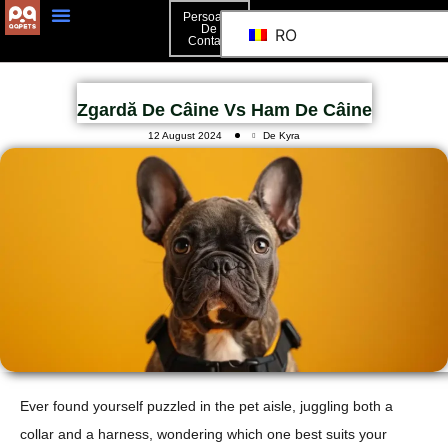
Persoană
De
RO
Contact
Persoană De Contact
Zgardă De Câine Vs Ham De Câine
12 August 2024
De Kyra
Ever found yourself puzzled in the pet aisle, juggling both a
collar and a harness, wondering which one best suits your