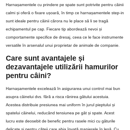
Harnașamentele cu prindere pe spate sunt potrivite pentru câinii
calmi și oferă o fixare ușoară, în timp ce harnașamentele step-in
sunt ideale pentru câinii cărora nu le place să li se tragă
echipamentul pe cap. Fiecare tip abordează nevoi și
comportamente specifice de dresaj, ceea ce le face instrumente
versatile în arsenalul unui proprietar de animale de companie.
Care sunt avantajele și
dezavantajele utilizării hamurilor
pentru câini?
Harnașamentele excelează în asigurarea unui control mai bun
asupra câinelui dvs. fără a risca rănirea gâtului acestuia.
Acestea distribuie presiunea mai uniform în jurul pieptului și
spatelui câinelui, reducând tensiunea pe gât și spate. Acest
lucru este deosebit de benefic pentru rasele mici cu gâturile
delicate și pentru cățeii care abia învață manierele în lesă. Cu