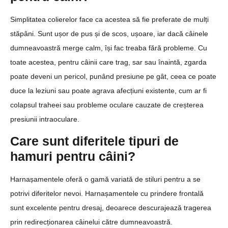
Simplitatea colierelor face ca acestea să fie preferate de mulți
stăpâni. Sunt ușor de pus și de scos, ușoare, iar dacă câinele
dumneavoastră merge calm, își fac treaba fără probleme. Cu
toate acestea, pentru câinii care trag, sar sau înaintă, zgarda
poate deveni un pericol, punând presiune pe gât, ceea ce poate
duce la leziuni sau poate agrava afecțiuni existente, cum ar fi
colapsul traheei sau probleme oculare cauzate de creșterea
presiunii intraoculare.
Care sunt diferitele tipuri de
hamuri pentru câini?
Harnașamentele oferă o gamă variată de stiluri pentru a se
potrivi diferitelor nevoi. Harnașamentele cu prindere frontală
sunt excelente pentru dresaj, deoarece descurajează tragerea
prin redirecționarea câinelui către dumneavoastră.