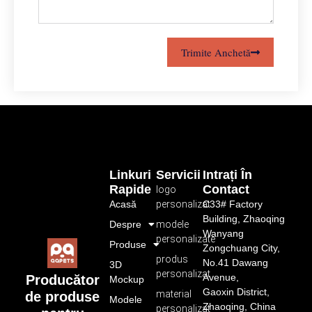
Trimite Anchetă
Linkuri
Servicii
Intrați În
Rapide
Contact
logo
Acasă
personalizat
C33# Factory
Building, Zhaoqing
Despre
modele
Wanyang
personalizate
Produse
Zongchuang City,
produs
No.41 Dawang
3D
personalizat
Avenue,
Producător
Mockup
Gaoxin District,
material
de produse
Modele
Zhaoqing, China
personalizat