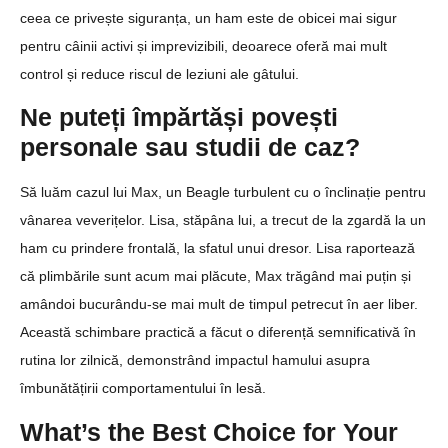
ceea ce privește siguranța, un ham este de obicei mai sigur
pentru câinii activi și imprevizibili, deoarece oferă mai mult
control și reduce riscul de leziuni ale gâtului.
Ne puteți împărtăși povești
personale sau studii de caz?
Să luăm cazul lui Max, un Beagle turbulent cu o înclinație pentru
vânarea veverițelor. Lisa, stăpâna lui, a trecut de la zgardă la un
ham cu prindere frontală, la sfatul unui dresor. Lisa raportează
că plimbările sunt acum mai plăcute, Max trăgând mai puțin și
amândoi bucurându-se mai mult de timpul petrecut în aer liber.
Această schimbare practică a făcut o diferență semnificativă în
rutina lor zilnică, demonstrând impactul hamului asupra
îmbunătățirii comportamentului în lesă.
What’s the Best Choice for Your