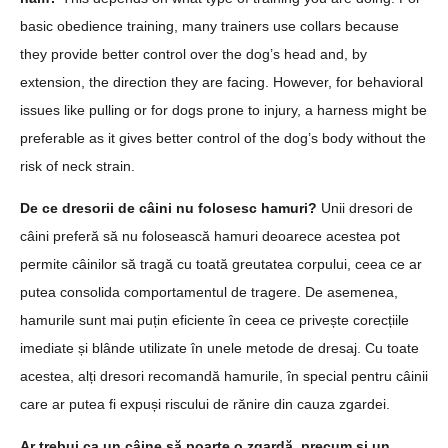
basic obedience training, many trainers use collars because
they provide better control over the dog’s head and, by
extension, the direction they are facing. However, for behavioral
issues like pulling or for dogs prone to injury, a harness might be
preferable as it gives better control of the dog’s body without the
risk of neck strain.
De ce dresorii de câini nu folosesc hamuri?
Unii dresori de
câini preferă să nu folosească hamuri deoarece acestea pot
permite câinilor să tragă cu toată greutatea corpului, ceea ce ar
putea consolida comportamentul de tragere. De asemenea,
hamurile sunt mai puțin eficiente în ceea ce privește corecțiile
imediate și blânde utilizate în unele metode de dresaj. Cu toate
acestea, alți dresori recomandă hamurile, în special pentru câinii
care ar putea fi expuși riscului de rănire din cauza zgardei.
Ar trebui ca un câine să poarte o zgardă, precum și un