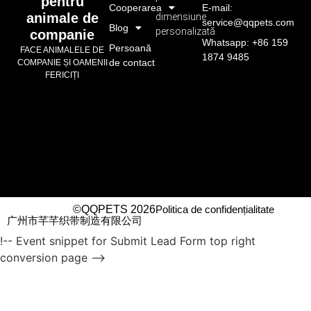
pentru
Cooperarea
E-mail:
animale de
dimensiune
service@qqpets.com
Blog
personalizată
companie
Whatsapp: +86 159
Persoană
FACE ANIMALELE DE
1874 9485
de contact
COMPANIE ȘI OAMENII
FERICIȚI
©QQPETS 2026
Politica de confidențialitate
广州市芊芊织带制造有限公司
!-- Event snippet for Submit Lead Form top right
conversion page -->