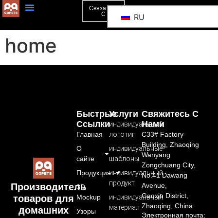
Связаться
С
RU
home
Быстрые
Услуги
Свяжитесь С
Ссылки
Нами
индивидуальный
Главная
логотип
C33# Factory
Building, Zhaoqing
О
индивидуальные
Wanyang
сайте
шаблоны
Zongchuang City,
Продукция
индивидуальный
No.41 Dawang
продукт
Avenue,
Производитель
3D
Gaoxin District,
Mockup
индивидуальный
товаров для
Zhaoqing, China
материал
домашних
Узоры
Электронная почта: