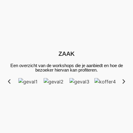
Nu
Nu
Nu
aanpassen
aanpassen
aanpassen
ZAAK
Een overzicht van de workshops die je aanbiedt en hoe de
bezoeker hiervan kan profiteren.