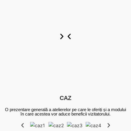
Personalizat
Personalizat
Personalizat
acum
acum
acum
CAZ
O prezentare generală a atelierelor pe care le oferiți și a modului
în care acestea vor aduce beneficii vizitatorului.