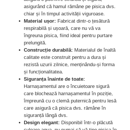
asigurând că hamul rămâne pe pisica dvs.
chiar și în timpul activității viguroase.
Material ușor:
Fabricat dintr-o țesătură
respirabilă și ușoară, care nu vă va
îngreuna pisica, fiind ideal pentru purtare
prelungită.
Construcție durabilă:
Materialul de înaltă
calitate este construit pentru a dura și
rezistă uzurii zilnice, menținându-și forma
și funcționalitatea.
Siguranța înainte de toate:
Harnașamentul are o încuietoare sigură
care blochează harnașamentul în poziție,
împreună cu o clemă puternică pentru lesă
care asigură că pisica dvs. rămâne în
siguranță lângă dvs.
Design elegant:
Disponibil într-o plăcută
culoare aqua, nu numai că vă ține pisica în