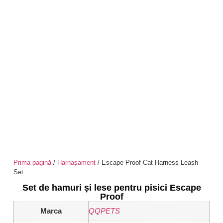
Prima pagină
/
Harnașament
/ Escape Proof Cat Harness Leash
Set
Set de hamuri și lese pentru pisici Escape
Proof
Marca
QQPETS