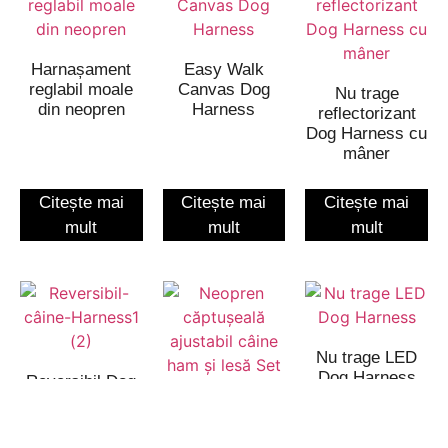
Harnașament
Easy Walk
reglabil moale
Canvas Dog
Nu trage
din neopren
Harness
reflectorizant
Dog Harness cu
mâner
Citește mai
Citește mai
Citește mai
mult
mult
mult
Nu trage LED
Dog Harness
Reversibil Dog
Harness
Neopren
căptușeală
ajustabil câine