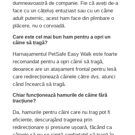
dumneavoastră de companie. Fie că aveți de-a
face cu un cățeluș entuziast sau cu un câine
adult puternic, acest ham face din plimbare o
plăcere, nu o corvoadă.
Care este cel mai bun ham pentru a opri un
câine să tragă?
Harnașamentul PetSafe Easy Walk este foarte
recomandat pentru a opri câinii să tragă,
deoarece are un atașament frontal pentru lesă
care redirecționează câinele către dvs. atunci
când încearcă să tragă.
Chiar funcționează hamurile de câine fără
tracțiune?
Da, hamurile pentru câini care nu trag pot fi
eficiente, descurajând tragerea prin
redirecționare și presiune ușoară, făcând ca
câinele să nu se simtă confortabil să tragă în