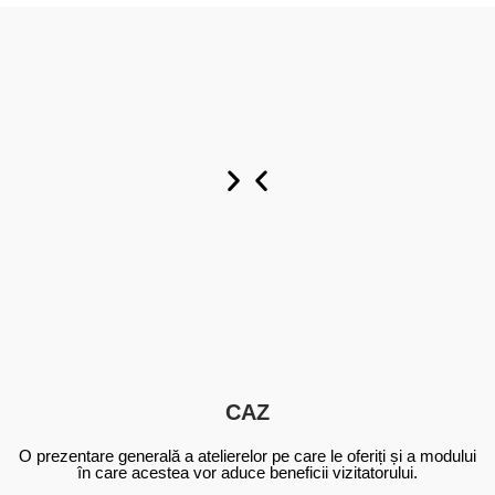
Personalizat
Personalizat
Personalizat
acum
acum
acum
CAZ
O prezentare generală a atelierelor pe care le oferiți și a modului
în care acestea vor aduce beneficii vizitatorului.