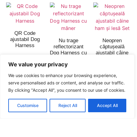
QR Code
ajustabil Dog
Nu trage
Neopren
Harness
reflectorizant
căptușeală
Dog Harness cu
ajustabil câine
mâner
ham și lesă Set
We value your privacy
Citește mai
Citește mai
Citește mai
We use cookies to enhance your browsing experience,
mult
mult
mult
serve personalised ads or content, and analyse our traffic.
By clicking "Accept All", you consent to our use of cookies.
Customise
Reject All
Accept All
Pas de bază în
Reflectorizant
hamul câinelui
pas reglabil în
Nu trage