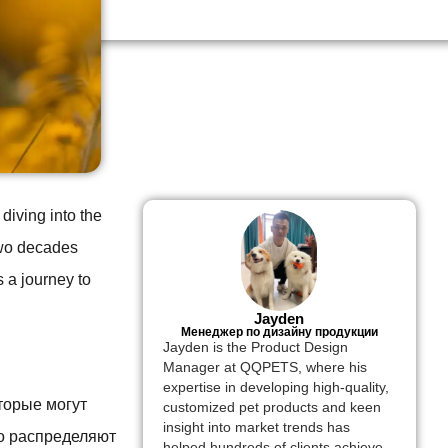
diving into the
two decades
s a journey to
Jayden
Менеджер по дизайну продукции
Jayden is the Product Design
Manager at QQPETS, where his
expertise in developing high-quality,
торые могут
customized pet products and keen
insight into market trends has
но распределяют
helped hundreds of clients achieve