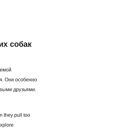
их собак
уемой
я. Они особенно
овыми друзьями.
 they pull too
explore