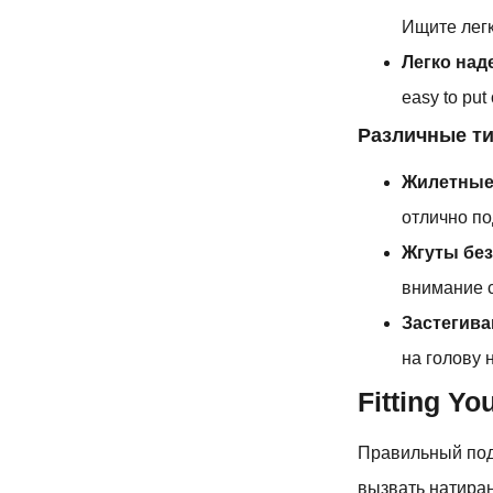
Ищите легк
Легко над
easy to put 
Различные т
Жилетные
отлично по
Жгуты без
внимание с
Застегив
на голову 
Fitting Yo
Правильный под
вызвать натиран