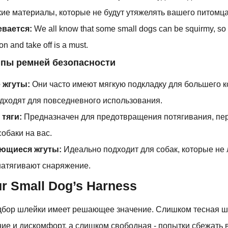
ие материалы, которые не будут утяжелять вашего питомца
евается:
We all know that some small dogs can be squirmy, so 
on and take off is a must.
ипы ремней безопасности
 жгуты:
Они часто имеют мягкую подкладку для большего 
дходят для повседневного использования.
 тяги:
Предназначен для предотвращения потягивания, пе
обаки на вас.
ающиеся жгуты:
Идеально подходит для собак, которые не 
натягивают снаряжение.
ur Small Dog’s Harness
бор шлейки имеет решающее значение. Слишком тесная ш
ие и дискомфорт, а слишком свободная - попытки сбежать 