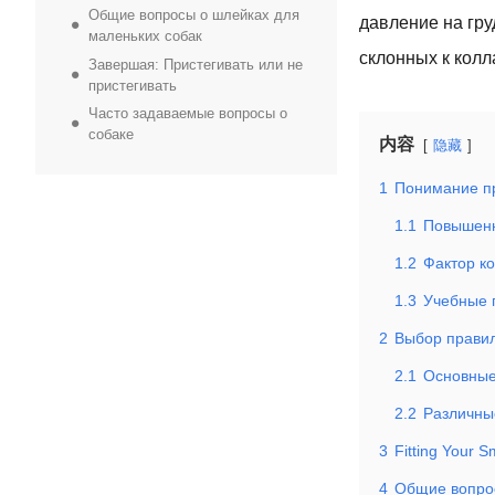
Общие вопросы о шлейках для
давление на гру
маленьких собак
склонных к колл
Завершая: Пристегивать или не
пристегивать
Часто задаваемые вопросы о
собаке
内容
隐藏
1
Понимание п
1.1
Повышенн
1.2
Фактор к
1.3
Учебные 
2
Выбор правил
2.1
Основные
2.2
Различны
3
Fitting Your 
4
Общие вопрос