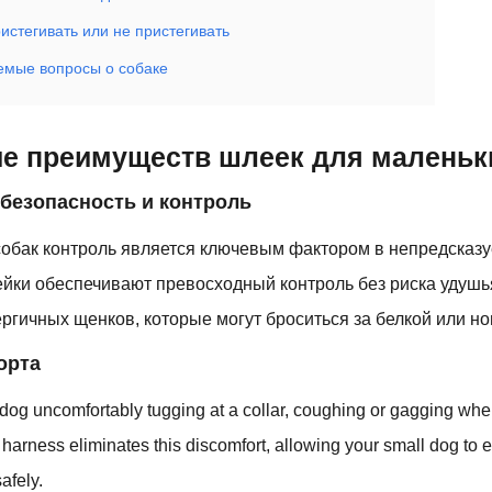
истегивать или не пристегивать
емые вопросы о собаке
е преимуществ шлеек для маленьк
безопасность и контроль
собак контроль является ключевым фактором в непредсказ
ейки обеспечивают превосходный контроль без риска удушь
ргичных щенков, которые могут броситься за белкой или н
орта
dog uncomfortably tugging at a collar, coughing or gagging when
ed harness eliminates this discomfort, allowing your small dog to 
afely.