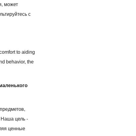
я, может
льтируйтесь с
comfort to aiding
nd behavior, the
 маленького
 предметов,
 Наша цель -
вляя ценные