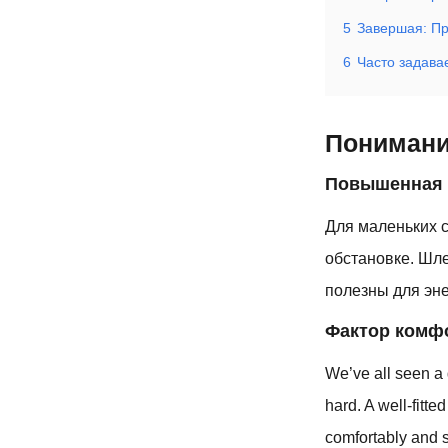
5
Завершая: Пр
6
Часто задава
Понимани
Повышенная 
Для маленьких 
обстановке. Шл
полезны для эне
Фактор комф
We’ve all seen a 
hard. A well-fitt
comfortably and s