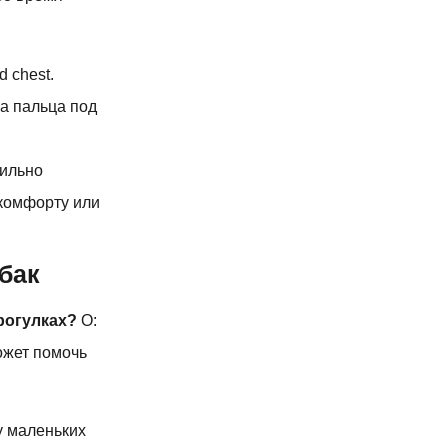
d chest.
а пальца под
вильно
скомфорту или
бак
рогулках?
О:
ожет помочь
у маленьких