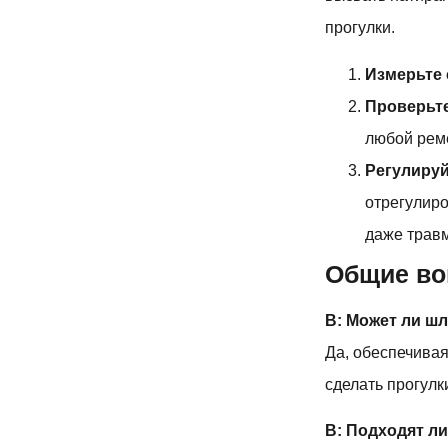
прогулки.
Измерьте 
Проверьте
любой рем
Регулируй
отрегулиро
даже трав
Общие во
В: Может ли ш
Да, обеспечива
сделать прогул
В: Подходят л