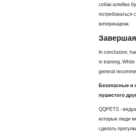
собак шлейка бу
потребоваться с
ветеринаром.
Завершая:
In conclusion, ha
in training. Whil
general recommen
Безопасные и 
пушистого друг
QQPETS - ведущ
которые люди мо
сделать прогул