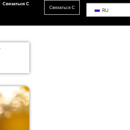
Связаться С
Связаться С
RU
у