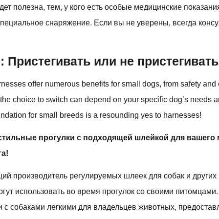
дет полезна, тем, у кого есть особые медицинские показани
пециальное снаряжение. Если вы не уверены, всегда консу
 Пристегивать или не пристегивать
rnesses offer numerous benefits for small dogs, from safety and 
e the choice to switch can depend on your specific dog’s needs a
dation for small breeds is a resounding yes to harnesses!
стильные прогулки с подходящей шлейкой для вашего
а!
ий производитель регулируемых шлеек для собак и других
гут использовать во время прогулок со своими питомцами.
ки с собаками легкими для владельцев животных, предоста