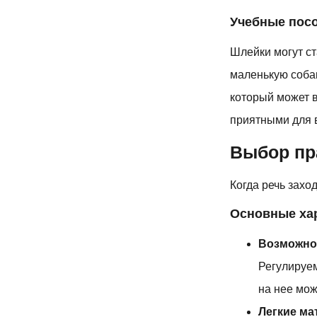
Учебные пос
Шлейки могут с
маленькую собак
который может в
приятными для 
Выбор пр
Когда речь захо
Основные хар
Возможно
Регулируе
на нее мож
Легкие ма