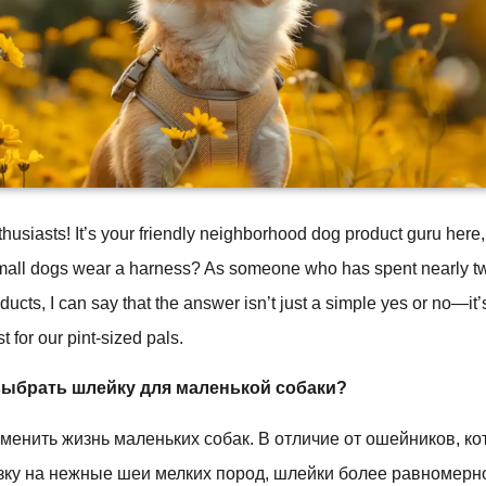
thusiasts! It’s your friendly neighborhood dog product guru here, 
mall dogs wear a harness? As someone who has spent nearly 
ducts, I can say that the answer isn’t just a simple yes or no—it’
t for our pint-sized pals.
выбрать шлейку для маленькой собаки?
менить жизнь маленьких собак. В отличие от ошейников, ко
узку на нежные шеи мелких пород, шлейки более равномер