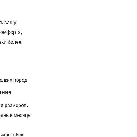
ть вашу
комфорта,
вки более
елких пород.
ание
и размеров.
лодные месяцы
ких собак.